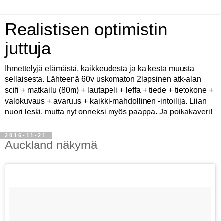
Realistisen optimistin
juttuja
Ihmettelyjä elämästä, kaikkeudesta ja kaikesta muusta
sellaisesta. Lähteenä 60v uskomaton 2lapsinen atk-alan
scifi + matkailu (80m) + lautapeli + leffa + tiede + tietokone +
valokuvaus + avaruus + kaikki-mahdollinen -intoilija. Liian
nuori leski, mutta nyt onneksi myös paappa. Ja poikakaveri!
2016-11-21
Auckland näkymä