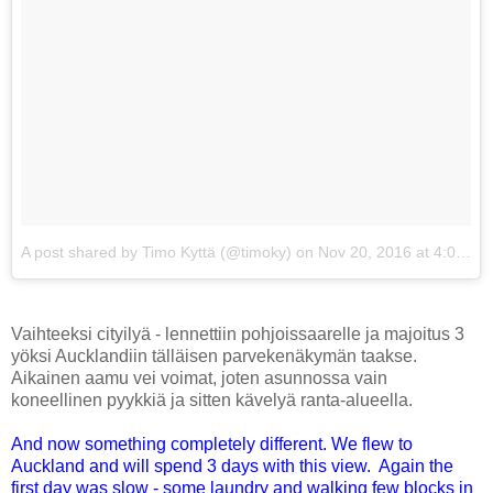
A post shared by Timo Kyttä (@timoky)
on
Nov 20, 2016 at 4:06pm PST
Vaihteeksi cityilyä - lennettiin pohjoissaarelle ja majoitus 3
yöksi Aucklandiin tälläisen parvekenäkymän taakse.
Aikainen aamu vei voimat, joten asunnossa vain
koneellinen pyykkiä ja sitten kävelyä ranta-alueella.
And now something completely different. We flew to
Auckland and will spend 3 days with this view. Again the
first day was slow - some laundry and walking few blocks in