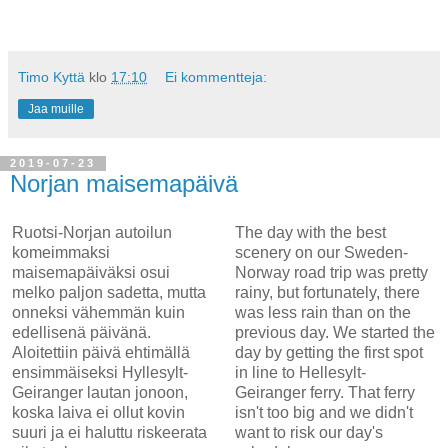
Timo Kyttä
klo
17:10
Ei kommentteja:
Jaa muille
2019-07-23
Norjan maisemapäivä
Ruotsi-Norjan autoilun
The day with the best
komeimmaksi
scenery on our Sweden-
maisemapäiväksi osui
Norway road trip was pretty
melko paljon sadetta, mutta
rainy, but fortunately, there
onneksi vähemmän kuin
was less rain than on the
edellisenä päivänä.
previous day. We started the
Aloitettiin päivä ehtimällä
day by getting the first spot
ensimmäiseksi Hyllesylt-
in line to Hellesylt-
Geiranger lautan jonoon,
Geiranger ferry. That ferry
koska laiva ei ollut kovin
isn't too big and we didn't
suuri ja ei haluttu riskeerata
want to risk our day's