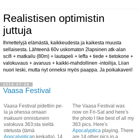
Realistisen optimistin
juttuja
Ihmettelyjä elämästä, kaikkeudesta ja kaikesta muusta
sellaisesta. Lähteenä 60v uskomaton 2lapsinen atk-alan
scifi + matkailu (80m) + lautapeli + leffa + tiede + tietokone +
valokuvaus + avaruus + kaikki-mahdollinen -intoilija. Liian
nuori leski, mutta nyt onneksi myös paappa. Ja poikakaveri!
2019-07-28
Vaasa Festival
Vaasa Festival pidettiin pe-
The Vaasa Festival was
la ja ohessa omaan
now on Fri-Sat and here's
makuuni onnistunein
the photo I like best of all my
valokuva 363:sta sieltä
363 pics. Here's
otetusta (tämä
Apocalyptica
playing. There
Apocalyptica
n keikalta). 14
are 14 other pics in a