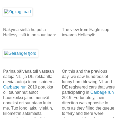
Näkymä sieltä huipulta
The view from Eagle stop
Hellesyltistä tulon suuntaan:
towards Hellesylt:
Parina päivänä tuli vastaan
On this and the previous
satoja NL- ja DE-rekkarilla
day, we saw hundreds of
olevia autoja torvet soiden -
funny horn blowing NL and
Carbage run
2019 porukka
DE registered cars that were
oli tuunannut autot
participating in
Carbage run
hauskoiksi ja ne menivät
2019. Fortunately, their
onneksi eri suuntaan kuin
direction was opposite to
me. Tuo jono jatkui vielä n.
ours as they filled the queue
kilometrin satamasta
to ferry and there were