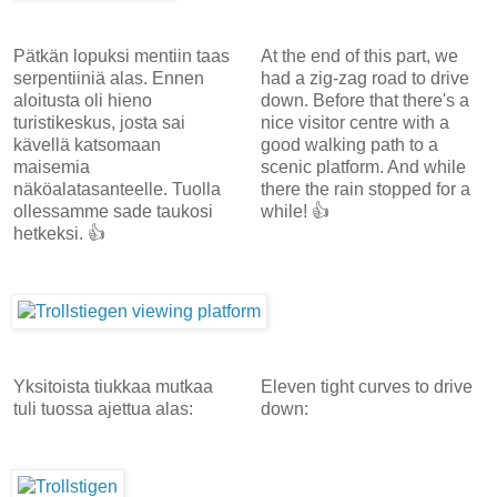
Pätkän lopuksi mentiin taas
At the end of this part, we
serpentiiniä alas. Ennen
had a zig-zag road to drive
aloitusta oli hieno
down. Before that there's a
turistikeskus, josta sai
nice visitor centre with a
kävellä katsomaan
good walking path to a
maisemia
scenic platform. And while
näköalatasanteelle. Tuolla
there the rain stopped for a
ollessamme sade taukosi
while! 👍
hetkeksi. 👍
Yksitoista tiukkaa mutkaa
Eleven tight curves to drive
tuli tuossa ajettua alas:
down: