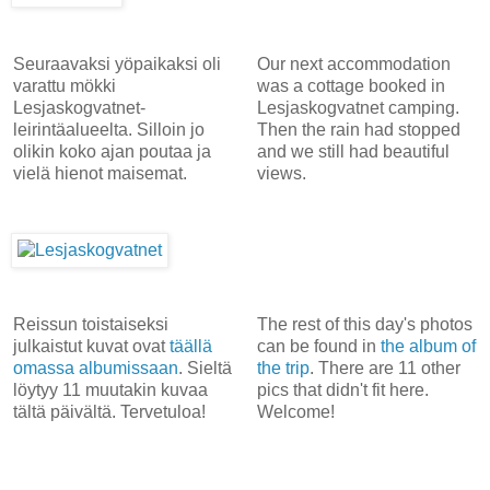
Seuraavaksi yöpaikaksi oli
Our next accommodation
varattu mökki
was a cottage booked in
Lesjaskogvatnet-
Lesjaskogvatnet camping.
leirintäalueelta. Silloin jo
Then the rain had stopped
olikin koko ajan poutaa ja
and we still had beautiful
vielä hienot maisemat.
views.
Reissun toistaiseksi
The rest of this day's photos
julkaistut kuvat ovat
täällä
can be found in
the album of
omassa albumissaan
. Sieltä
the trip
. There are 11 other
löytyy 11 muutakin kuvaa
pics that didn't fit here.
tältä päivältä. Tervetuloa!
Welcome!