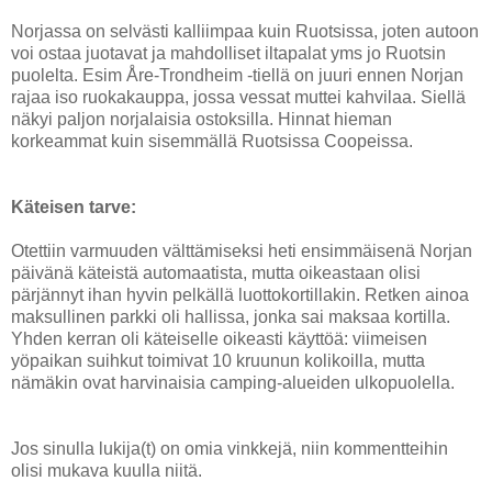
Norjassa on selvästi kalliimpaa kuin Ruotsissa, joten autoon
voi ostaa juotavat ja mahdolliset iltapalat yms jo Ruotsin
puolelta. Esim Åre-Trondheim -tiellä on juuri ennen Norjan
rajaa iso ruokakauppa, jossa vessat muttei kahvilaa. Siellä
näkyi paljon norjalaisia ostoksilla. Hinnat hieman
korkeammat kuin sisemmällä Ruotsissa Coopeissa.
Käteisen tarve:
Otettiin varmuuden välttämiseksi heti ensimmäisenä Norjan
päivänä käteistä automaatista, mutta oikeastaan olisi
pärjännyt ihan hyvin pelkällä luottokortillakin. Retken ainoa
maksullinen parkki oli hallissa, jonka sai maksaa kortilla.
Yhden kerran oli käteiselle oikeasti käyttöä: viimeisen
yöpaikan suihkut toimivat 10 kruunun kolikoilla, mutta
nämäkin ovat harvinaisia camping-alueiden ulkopuolella.
Jos sinulla lukija(t) on omia vinkkejä, niin kommentteihin
olisi mukava kuulla niitä.