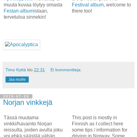
muuta kuvaa löytyy omasta
Festival album
, welcome to
Festari-albumi
staan,
there too!
tervetuloa sinnekin!
Timo Kyttä
klo
22:31
Ei kommentteja:
Jaa muille
2019-07-25
Norjan vinkkejä
Tässä muutama
This post is mostly in
vinkki/havainto Norjan
Finnish as I collect here
reissulta, joiden avulla joku
some tips / information for
voi ehkä säästää vähän
driving in Norway. Some