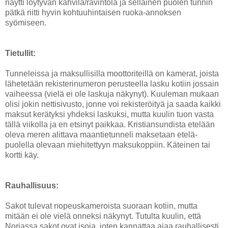
näytti löytyvän kahvila/ravintola ja sellainen puolen tunnin
pätkä riitti hyvin kohtuuhintaisen ruoka-annoksen
syömiseen.
Tietullit:
Tunneleissa ja maksullisilla moottoriteillä on kamerat, joista
lähetetään rekisterinumeron perusteella lasku kotiin jossain
vaiheessa (vielä ei ole laskuja näkynyt). Kuuleman mukaan
olisi jokin nettisivusto, jonne voi rekisteröityä ja saada kaikki
maksut kerätyksi yhdeksi laskuksi, mutta kuulin tuon vasta
tällä viikolla ja en etsinyt paikkaa. Kristiansundista etelään
oleva meren alittava maantietunneli maksetaan etelä-
puolella olevaan miehitettyyn maksukoppiin. Käteinen tai
kortti käy.
Rauhallisuus:
Sakot tulevat nopeuskameroista suoraan kotiin, mutta
mitään ei ole vielä onneksi näkynyt. Tutulta kuulin, että
Norjassa sakot ovat isoja, joten kannattaa ajaa rauhallisesti.