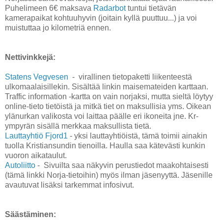
Puhelimeen 6€ maksava
Radarbot
tuntui tietävän
kamerapaikat kohtuuhyvin (joitain kyllä puuttuu...) ja voi
muistuttaa jo kilometriä ennen.
Nettivinkkejä:
Statens Vegvesen
- virallinen tietopaketti liikenteestä
ulkomaalaisillekin. Sisältää linkin maisemateiden karttaan.
Traffic information -kartta on vain norjaksi, mutta sieltä löytyy
online-tieto tietöistä ja mitkä tiet on maksullisia yms. Oikean
ylänurkan valikosta voi laittaa päälle eri ikoneita jne. Kr-
ympyrän sisällä merkkaa maksullista tietä.
Lauttayhtiö Fjord1
- yksi lauttayhtiöistä, tämä toimii ainakin
tuolla Kristiansundin tienoilla. Haulla saa kätevästi kunkin
vuoron aikataulut.
Autoliitto
- Sivuilta saa näkyvin perustiedot maakohtaisesti
(tämä linkki Norja-tietoihin) myös ilman jäsenyyttä. Jäsenille
avautuvat lisäksi tarkemmat infosivut.
Säästäminen: