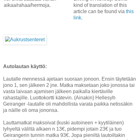
aikaa/rahaa/hermoja.
kind of translation of this
article can be found via
this
link
.
Autolautan käyttö:
Lautalle mennessä ajetaan suoraan jonoon. Ensin täytetään
jono 1, sen jälkeen 2 jne. Matka maksetaan joko jonossa tai
vasta laivaan ajamisen jälkeen paikalla kiertäville
rahastajille. Luottokortti kätevin. (Ainakin) Hellesylt-
Geiranger -lautalle oli mahdollista varata paikka netissäkin
ja näille oli oma jononsa.
Lauttamatkat maksoivat (kuski autoineen + kyytiläinen)
lyhyeltä väliltä alkaen n 13€, pidempi jotain 23€ ja tuo
Geirangerin tunnin matka 93€. Jopa pieniltä lautoiltakin