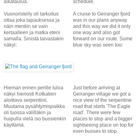
aikataulua.
schedule.
Vuonoristeily oli tarkoitus
A cruise to Geiranger fjord
ottaa joka tapauksessa ja
was in our plans anyway
näin mentiin se vain
and this way we did it only
kertaalleen ja matka eteni
one way and also got
samalla. Sinistä taivastakin
forward on our route. Some
näkyi:
blue sky was seen too:
Hieman ennen perille tuloa
Just before arriving at
näkyi hienosti Kotkatien
Geiranger village we got a
aloittava serpentiini.
nice view of the serpentine
Muutama pysähtymispaikka
road that starts 'The Eagle
oli tuossa välilläkin ja
road'. There were few
huipulla vielä iso bussienkin
places to stop and a bigger
käyttämä.
sightseeing place on top for
even busses to stop.