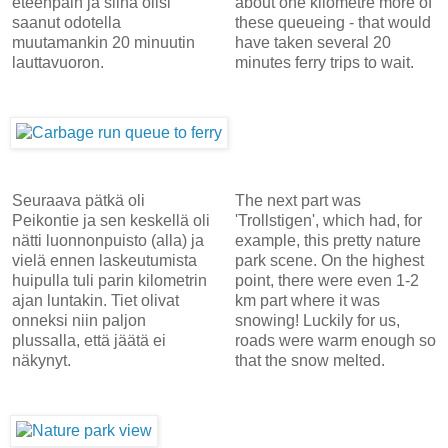
eteenpäin ja siinä olisi
about one kilometre more of
saanut odotella
these queueing - that would
muutamankin 20 minuutin
have taken several 20
lauttavuoron.
minutes ferry trips to wait.
Seuraava pätkä oli
The next part was
Peikontie ja sen keskellä oli
'Trollstigen', which had, for
nätti luonnonpuisto (alla) ja
example, this pretty nature
vielä ennen laskeutumista
park scene. On the highest
huipulla tuli parin kilometrin
point, there were even 1-2
ajan luntakin. Tiet olivat
km part where it was
onneksi niin paljon
snowing! Luckily for us,
plussalla, että jäätä ei
roads were warm enough so
näkynyt.
that the snow melted.