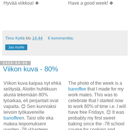
Hyvää viikkoa! 🍀
Have a good week! 🍀
Timo Kyttä
klo
14:44
6 kommenttia:
Jaa muille
2025-04-09
Viikon kuva - 80%
Viikon kuva kaipaa nyt ehkä
The photo of the week is a
selitystä. Aloitin huhtikuun
banoffee
that I made for my
alusta tekemään 80%
work mates. This was to
työaikaa, eli perjantait ovat
celebrate that I started now
vapaita. 😊 Sen kunniaksi
to work 80% of time i.e. I will
leivoin työkavereille
have free Fridays. 😊 It was
banoffee
n. Taisi olle eka
probably my first sweet
makea leipomukseni
baking since the -78 school
vuoden -78 yläasteen
course for cooking and