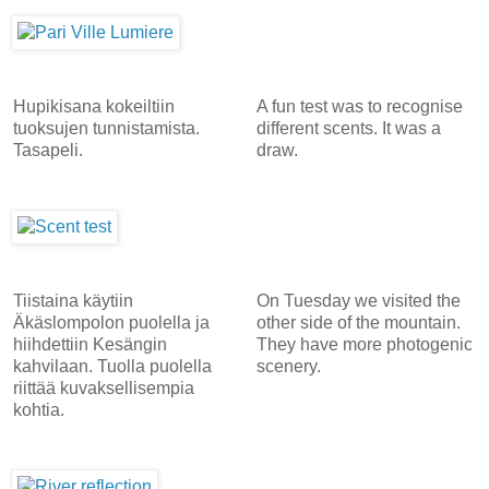
Hupikisana kokeiltiin
A fun test was to recognise
tuoksujen tunnistamista.
different scents. It was a
Tasapeli.
draw.
Tiistaina käytiin
On Tuesday we visited the
Äkäslompolon puolella ja
other side of the mountain.
hiihdettiin Kesängin
They have more photogenic
kahvilaan. Tuolla puolella
scenery.
riittää kuvaksellisempia
kohtia.