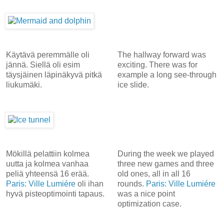
Käytävä peremmälle oli
The hallway forward was
jännä. Siellä oli esim
exciting. There was for
täysjäinen läpinäkyvä pitkä
example a long see-through
liukumäki.
ice slide.
Mökillä pelattiin kolmea
During the week we played
uutta ja kolmea vanhaa
three new games and three
peliä yhteensä 16 erää.
old ones, all in all 16
Paris: Ville Lumiére
oli ihan
rounds.
Paris: Ville Lumiére
hyvä pisteoptimointi tapaus.
was a nice point
optimization case.