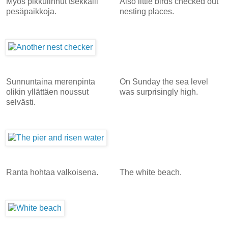
Myös pikkulinnut tsekkaili
Also little birds checked out
pesäpaikkoja.
nesting places.
Sunnuntaina merenpinta
On Sunday the sea level
olikin yllättäen noussut
was surprisingly high.
selvästi.
Ranta hohtaa valkoisena.
The white beach.