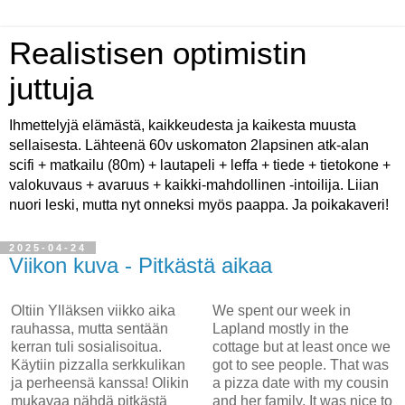
Realistisen optimistin
juttuja
Ihmettelyjä elämästä, kaikkeudesta ja kaikesta muusta
sellaisesta. Lähteenä 60v uskomaton 2lapsinen atk-alan
scifi + matkailu (80m) + lautapeli + leffa + tiede + tietokone +
valokuvaus + avaruus + kaikki-mahdollinen -intoilija. Liian
nuori leski, mutta nyt onneksi myös paappa. Ja poikakaveri!
2025-04-24
Viikon kuva - Pitkästä aikaa
Oltiin Ylläksen viikko aika
We spent our week in
rauhassa, mutta sentään
Lapland mostly in the
kerran tuli sosialisoitua.
cottage but at least once we
Käytiin pizzalla serkkulikan
got to see people. That was
ja perheensä kanssa! Olikin
a pizza date with my cousin
mukavaa nähdä pitkästä
and her family. It was nice to