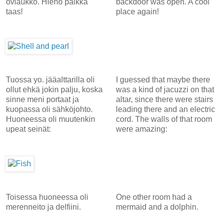
oviaukko. Hieno paikka
backdoor was open. A cool
taas!
place again!
Tuossa yo. jääalttarilla oli
I guessed that maybe there
ollut ehkä jokin palju, koska
was a kind of jacuzzi on that
sinne meni portaat ja
altar, since there were stairs
kuopassa oli sähköjohto.
leading there and an electric
Huoneessa oli muutenkin
cord. The walls of that room
upeat seinät:
were amazing:
Toisessa huoneessa oli
One other room had a
merenneito ja delfiini.
mermaid and a dolphin.