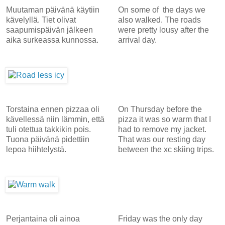
Muutaman päivänä käytiin
On some of the days we
kävelyllä. Tiet olivat
also walked. The roads
saapumispäivän jälkeen
were pretty lousy after the
aika surkeassa kunnossa.
arrival day.
Torstaina ennen pizzaa oli
On Thursday before the
kävellessä niin lämmin, että
pizza it was so warm that I
tuli otettua takkikin pois.
had to remove my jacket.
Tuona päivänä pidettiin
That was our resting day
lepoa hiihtelystä.
between the xc skiing trips.
Perjantaina oli ainoa
Friday was the only day