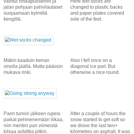
vaihtui roskapusseihin ja
Here wet socks are
jalan pohjaan pahvilautaset
changed to plastic backs
suojaamaan kylmiltä
and paper plates covered
kengiltä.
sole of the feet.
Mäkin kaaduin kerran
Also I fell once on a
vinolla jäällä. Mutta pääosin
diagonal ice part. But
mukava rinki.
otherwise a nice round.
Parin tunnin jälkeen rupesi
After a couple of hours the
paikat pehmenemään liikaa,
snow started to get soft so
niin mentiin pari viimeistä
we drove the last two+
kilsaa asfalttia pitkin.
kilometres on asphalt. It was