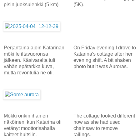
pisin juoksulenkki (5 km).
(5K).
Perjantaina ajoin Katarinan
On Friday evening I drove to
mökille iltavuoronsa
Katarina's cottage after her
jälkeen. Käsivaralta tuli
evening shift. A bit shaken
vähän epätarkka kuva,
photo but it was Auroras.
mutta revontulia ne oli.
Mökki onkin ihan eri
The cottage looked different
näköinen, kun Katarina oli
now as she had used
vetänyt moottorisahalla
chainsaw to remove
kaiteet huitsiin.
railings.