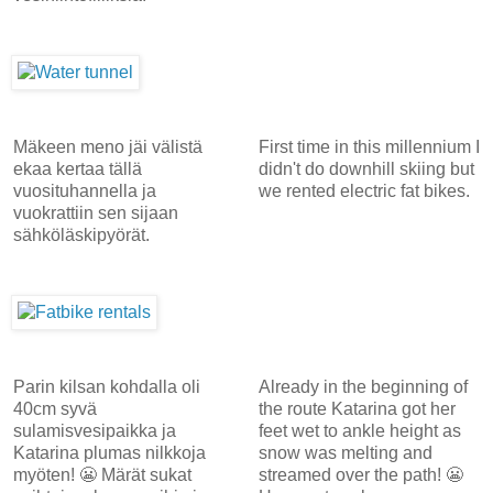
Mäkeen meno jäi välistä
First time in this millennium I
ekaa kertaa tällä
didn't do downhill skiing but
vuosituhannella ja
we rented electric fat bikes.
vuokrattiin sen sijaan
sähköläskipyörät.
Parin kilsan kohdalla oli
Already in the beginning of
40cm syvä
the route Katarina got her
sulamisvesipaikka ja
feet wet to ankle height as
Katarina plumas nilkkoja
snow was melting and
myöten! 😬 Märät sukat
streamed over the path! 😬