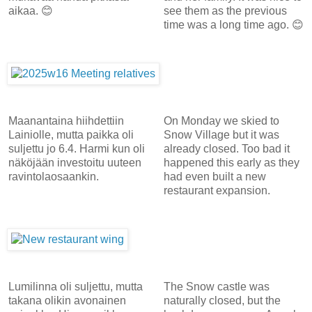
aikaa. 😊
see them as the previous
time was a long time ago. 😊
Maanantaina hiihdettiin
On Monday we skied to
Lainiolle, mutta paikka oli
Snow Village but it was
suljettu jo 6.4. Harmi kun oli
already closed. Too bad it
näköjään investoitu uuteen
happened this early as they
ravintolaosaankin.
had even built a new
restaurant expansion.
Lumilinna oli suljettu, mutta
The Snow castle was
takana olikin avonainen
naturally closed, but the