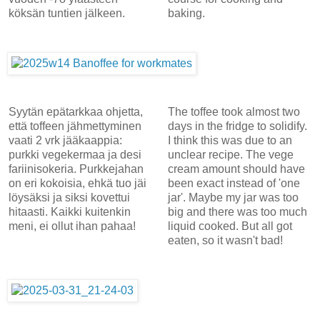
köksän tuntien jälkeen.
baking.
Syytän epätarkkaa ohjetta,
The toffee took almost two
että toffeen jähmettyminen
days in the fridge to solidify.
vaati 2 vrk jääkaappia:
I think this was due to an
purkki vegekermaa ja desi
unclear recipe. The vege
fariinisokeria. Purkkejahan
cream amount should have
on eri kokoisia, ehkä tuo jäi
been exact instead of 'one
löysäksi ja siksi kovettui
jar'. Maybe my jar was too
hitaasti. Kaikki kuitenkin
big and there was too much
meni, ei ollut ihan pahaa!
liquid cooked. But all got
eaten, so it wasn't bad!