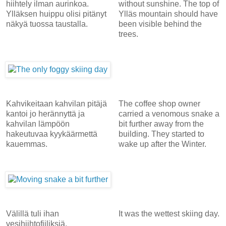
hiihtely ilman aurinkoa.
without sunshine. The top of
Ylläksen huippu olisi pitänyt
Ylläs mountain should have
näkyä tuossa taustalla.
been visible behind the
trees.
Kahvikeitaan kahvilan pitäjä
The coffee shop owner
kantoi jo herännyttä ja
carried a venomous snake a
kahvilan lämpöön
bit further away from the
hakeutuvaa kyykäärmettä
building. They started to
kauemmas.
wake up after the Winter.
Välillä tuli ihan
It was the wettest skiing day.
vesihiihtofiiliksiä.