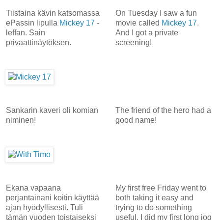
Tiistaina kävin katsomassa
On Tuesday I saw a fun
ePassin lipulla
Mickey 17
-
movie called
Mickey 17
.
leffan. Sain
And I got a private
privaattinäytöksen.
screening!
Sankarin kaveri oli komian
The friend of the hero had a
niminen!
good name!
Ekana vapaana
My first free Friday went to
perjantainani koitin käyttää
both taking it easy and
ajan hyödyllisesti. Tuli
trying to do something
tämän vuoden toistaiseksi
useful. I did my first long jog