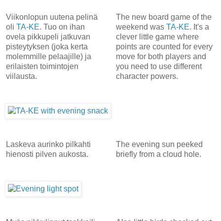
Viikonlopun uutena pelinä
The new board game of the
oli
TA-KE
. Tuo on ihan
weekend was
TA-KE
. It's a
ovela pikkupeli jatkuvan
clever little game where
pisteytyksen (joka kerta
points are counted for every
molemmille pelaajille) ja
move for both players and
erilaisten toimintojen
you need to use different
viilausta.
character powers.
Laskeva aurinko pilkahti
The evening sun peeked
hienosti pilven aukosta.
briefly from a cloud hole.