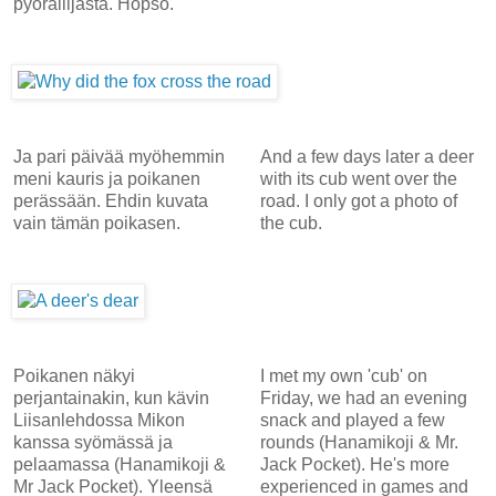
pyöräilijästä. Höpsö.
Ja pari päivää myöhemmin
And a few days later a deer
meni kauris ja poikanen
with its cub went over the
perässään. Ehdin kuvata
road. I only got a photo of
vain tämän poikasen.
the cub.
Poikanen näkyi
I met my own 'cub' on
perjantainakin, kun kävin
Friday, we had an evening
Liisanlehdossa Mikon
snack and played a few
kanssa syömässä ja
rounds (Hanamikoji & Mr.
pelaamassa (Hanamikoji &
Jack Pocket). He's more
Mr Jack Pocket). Yleensä
experienced in games and