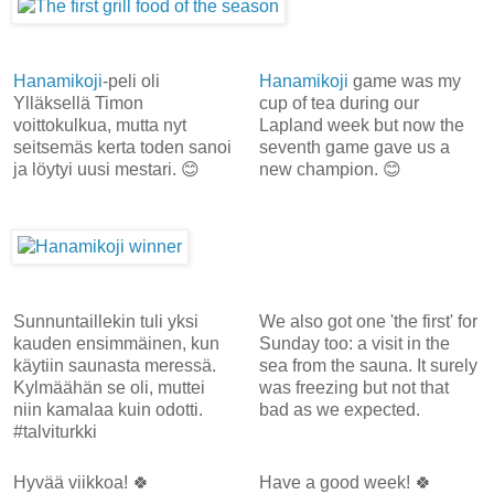
Hanamikoji
-peli oli
Hanamikoji
game was my
Ylläksellä Timon
cup of tea during our
voittokulkua, mutta nyt
Lapland week but now the
seitsemäs kerta toden sanoi
seventh game gave us a
ja löytyi uusi mestari. 😊
new champion. 😊
Sunnuntaillekin tuli yksi
We also got one 'the first' for
kauden ensimmäinen, kun
Sunday too: a visit in the
käytiin saunasta meressä.
sea from the sauna. It surely
Kylmäähän se oli, muttei
was freezing but not that
niin kamalaa kuin odotti.
bad as we expected.
#talviturkki
Hyvää viikkoa! 🍀
Have a good week! 🍀