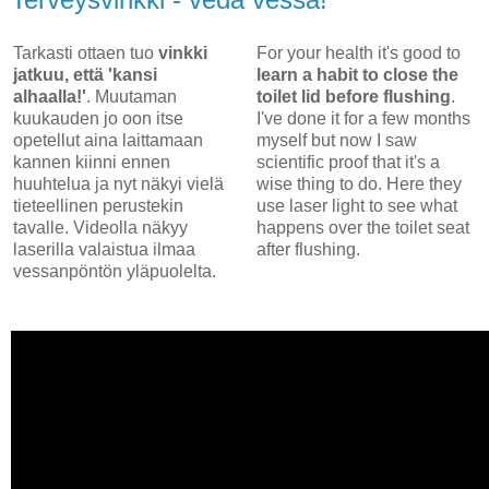
Tarkasti ottaen tuo
vinkki
For your health it's good to
jatkuu, että 'kansi
learn a habit to close the
alhaalla!'
. Muutaman
toilet lid before flushing
.
kuukauden jo oon itse
I've done it for a few months
opetellut aina laittamaan
myself but now I saw
kannen kiinni ennen
scientific proof that it's a
huuhtelua ja nyt näkyi vielä
wise thing to do. Here they
tieteellinen perustekin
use laser light to see what
tavalle. Videolla näkyy
happens over the toilet seat
laserilla valaistua ilmaa
after flushing.
vessanpöntön yläpuolelta.