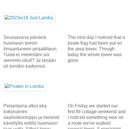
Seuraavana päivänä
The next day I noticed that a
huomasin torniin
pirate flag had been put on
ilmaantuneen piraattilipun.
the area tower. Though
Tuota ei mielestäni siä
today the whole tower was
aiemmin ollut!? Ja tänään
gone.
oli tornikin kadonnut.
Perjantaina alkoi eka
On Friday we started our
kokonainen
first fill cottage weekend and
saariviikonloppu ja monesti
I noticed something new on
kävellyllä reitillä huomasin
a route we've walked
taas uutta. Sitkeä koivu
several times. A persistent