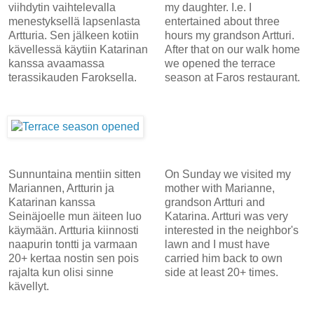
viihdytin vaihtelevalla
my daughter. I.e. I
menestyksellä lapsenlasta
entertained about three
Artturia. Sen jälkeen kotiin
hours my grandson Artturi.
kävellessä käytiin Katarinan
After that on our walk home
kanssa avaamassa
we opened the terrace
terassikauden Faroksella.
season at Faros restaurant.
Sunnuntaina mentiin sitten
On Sunday we visited my
Mariannen, Artturin ja
mother with Marianne,
Katarinan kanssa
grandson Artturi and
Seinäjoelle mun äiteen luo
Katarina. Artturi was very
käymään. Artturia kiinnosti
interested in the neighbor's
naapurin tontti ja varmaan
lawn and I must have
20+ kertaa nostin sen pois
carried him back to own
rajalta kun olisi sinne
side at least 20+ times.
kävellyt.