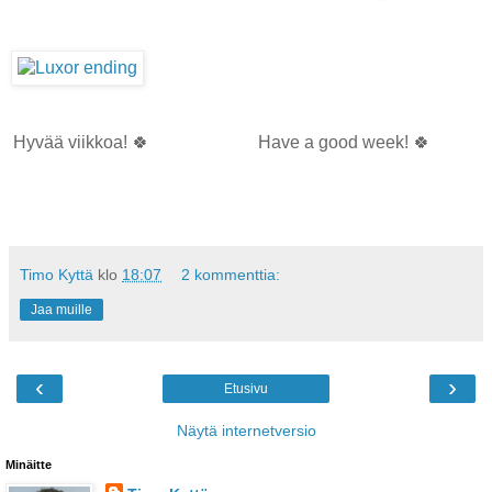
Hyvää viikkoa! 🍀
Have a good week! 🍀
Timo Kyttä
klo
18:07
2 kommenttia:
Jaa muille
‹
›
Etusivu
Näytä internetversio
Minäitte