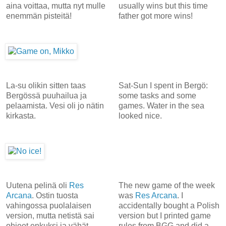
aina voittaa, mutta nyt mulle
usually wins but this time
enemmän pisteitä!
father got more wins!
La-su olikin sitten taas
Sat-Sun I spent in Bergö:
Bergössä puuhailua ja
some tasks and some
pelaamista. Vesi oli jo nätin
games. Water in the sea
kirkasta.
looked nice.
Uutena pelinä oli
Res
The new game of the week
Arcana
. Ostin tuosta
was
Res Arcana
. I
vahingossa puolalaisen
accidentally bought a Polish
version, mutta netistä sai
version but I printed game
ohjeet enkuksi ja vähät
rules from BGG and did a