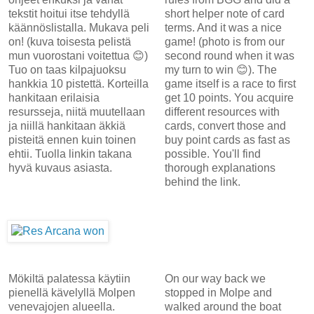
tekstit hoitui itse tehdyllä
short helper note of card
käännöslistalla. Mukava peli
terms. And it was a nice
on! (kuva toisesta pelistä
game! (photo is from our
mun vuorostani voitettua 😊)
second round when it was
Tuo on taas kilpajuoksu
my turn to win 😊). The
hankkia 10 pistettä. Korteilla
game itself is a race to first
hankitaan erilaisia
get 10 points. You acquire
resursseja, niitä muutellaan
different resources with
ja niillä hankitaan äkkiä
cards, convert those and
pisteitä ennen kuin toinen
buy point cards as fast as
ehtii. Tuolla linkin takana
possible. You'll find
hyvä kuvaus asiasta.
thorough explanations
behind the link.
Mökiltä palatessa käytiin
On our way back we
pienellä kävelyllä Molpen
stopped in Molpe and
venevajojen alueella.
walked around the boat