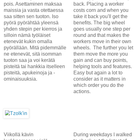
pois. Asettaminen maksaa
back. Placing a worker
maissia ja vasta otettaessa
costs corn and when you
saa sitten sen tuoton. Iso
take it back you'll get the
pyörä pyörähtää yleensä
benefits. The big wheel
yhden stepin per kierros ja
goes usually one step per
silloin nämä työläiset
round and that makes the
etenevät kukin omalla
workers move in their own
pyörällään. Mitä pidemmälle
wheels. The further you let
ne etenevät, sitä isomman
them move the more you
tuoton saa ja voi kerätä
gain and can buy points,
pisteitä tai hankkia itselleen
helping tools and features.
pisteitä, apukeinoja ja -
Easy but again a lot to
ominaisuuksia.
consider as it matters in
which order you do the
actions.
Viikollä kävin
During weekdays I walked