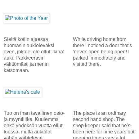
Sieltä kotiin ajaessa
While driving home from
huomasin aukiolevaksi
there I noticed a door that's
oven, joka ei ole ollut 'ikinä'
'never' open being open! I
auki. Parkkeerasin
parked immediately and
välittömästi ja menin
visited there.
katsomaan.
Tuo on ihan tavallinen osto-
The place is an ordinary
ja myyntiliike. Kuulemma
second hand shop. The
ehkä yhdeksän vuotta ollut
shop keeper said that he's
tuossa, mutta aukiolot
been here for nine years but
vähän vaihtelevat.
opening times vary a lot.