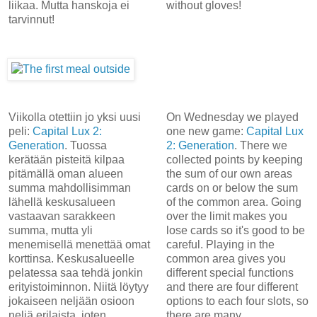
liikaa. Mutta hanskoja ei
without gloves!
tarvinnut!
Viikolla otettiin jo yksi uusi
On Wednesday we played
peli:
Capital Lux 2:
one new game:
Capital Lux
Generation
. Tuossa
2: Generation
. There we
kerätään pisteitä kilpaa
collected points by keeping
pitämällä oman alueen
the sum of our own areas
summa mahdollisimman
cards on or below the sum
lähellä keskusalueen
of the common area. Going
vastaavan sarakkeen
over the limit makes you
summa, mutta yli
lose cards so it's good to be
menemisellä menettää omat
careful. Playing in the
korttinsa. Keskusalueelle
common area gives you
pelatessa saa tehdä jonkin
different special functions
erityistoiminnon. Niitä löytyy
and there are four different
jokaiseen neljään osioon
options to each four slots, so
neljä erilaista, joten
there are many