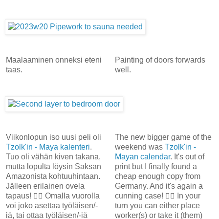
Maalaaminen onneksi eteni
Painting of doors forwards
taas.
well.
Viikonlopun iso uusi peli oli
The new bigger game of the
Tzolk'in - Maya kalenteri
.
weekend was
Tzolk'in -
Tuo oli vähän kiven takana,
Mayan calendar
. It's out of
mutta lopulta löysin Saksan
print but I finally found a
Amazonista kohtuuhintaan.
cheap enough copy from
Jälleen erilainen ovela
Germany. And it's again a
tapaus! 👍🏻 Omalla vuorolla
cunning case! 👍🏻 In your
voi joko asettaa työläisen/-
turn you can either place
iä, tai ottaa työläisen/-iä
worker(s) or take it (them)