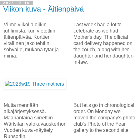
2023-05-16
Viikon kuva - Äitienpäivä
Viime viikolla olikin
Last week had a lot to
juhlimista, kun vietettiin
celebrate as we had
äitienpäivää. Korttien
Mother's day. The official
virallinen jako tehtiin
card delivery happened on
sohvalle, mukana tytär ja
the couch, along with her
miniä.
daughter and her daughter-
in-law.
Mutta mennään
But let's go in chronological
aikajärjestyksessä.
order. On Monday we
Maanantaina siirrettiin
moved the company's photo
Wärtsilän valokuvauskerhon
club's Photo of the Year
Vuoden kuva -näyttely
gallery to the second site.
Runsoriin.