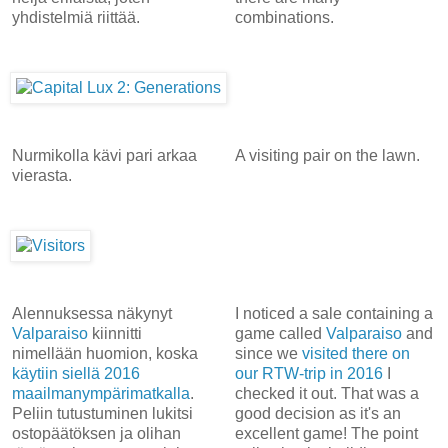
yhdistelmiä riittää.
combinations.
Nurmikolla kävi pari arkaa
A visiting pair on the lawn.
vierasta.
Alennuksessa näkynyt
I noticed a sale containing a
Valparaiso
kiinnitti
game called
Valparaiso
and
nimellään huomion, koska
since we
visited there on
käytiin siellä 2016
our RTW-trip in 2016
I
maailmanympärimatkalla
.
checked it out. That was a
Peliin tutustuminen lukitsi
good decision as it's an
ostopäätöksen ja olihan
excellent game! The point