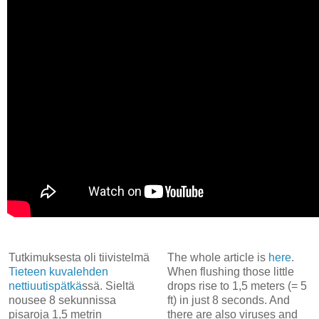
Tutkimuksesta oli tiivistelmä
The whole article is
here
.
Tieteen kuvalehden
When flushing those little
nettiuutispätkä
ssä. Sieltä
drops rise to 1,5 meters (= 5
nousee 8 sekunnissa
ft) in just 8 seconds. And
pisaroja 1,5 metrin
there are also viruses and