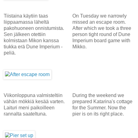
Tiistaina käytiin taas
On Tuesday we narrowly
liippaamassa läheltä
missed an escape room.
pakohuoneen onnistumista.
After which we took a three
Sen jälkeen otettiin
person tight round of Dune
kolmistaan Mikon kanssa
Imperium board game with
tiukka erä Dune Imperium -
Mikko.
peliä.
Viikonloppuna valmisteltiin
During the weekend we
vähän mökkiä kesää varten.
prepared Katarina's cottage
Laituri meni paikoilleen
for the Summer. Now the
rannalta saateltuna.
pier is on its right place.