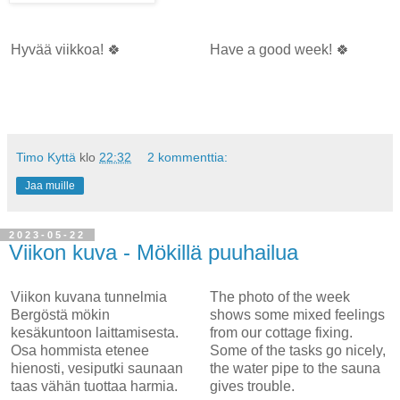
Hyvää viikkoa! 🍀
Have a good week! 🍀
Timo Kyttä
klo
22:32
2 kommenttia:
Jaa muille
2023-05-22
Viikon kuva - Mökillä puuhailua
Viikon kuvana tunnelmia
The photo of the week
Bergöstä mökin
shows some mixed feelings
kesäkuntoon laittamisesta.
from our cottage fixing.
Osa hommista etenee
Some of the tasks go nicely,
hienosti, vesiputki saunaan
the water pipe to the sauna
taas vähän tuottaa harmia.
gives trouble.