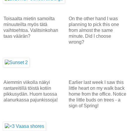
Toisaalta mietin samoilta
On the other hand I was
minuuteilta myös tätä
planning to pick this one
vaihtoehtoa. Valitsinkohan
from almost the same
taas väärän?
minute. Did I choose
wrong?
Aiemmin viikolla näkyi
Earlier last week I saw this
rantareitillä töistä kotiin
little heart on my walk back
pikkusydän. Huom tuossa
home from the office. Notice
alanurkassa pajunkissoja!
the little buds on trees - a
sign of Spring!