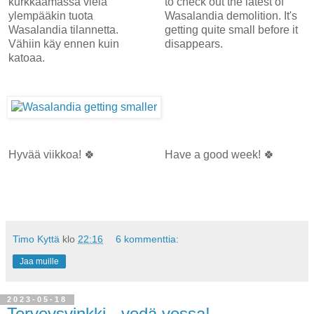
kurkkaamassa vielä
to check out the latest of
ylempääkin tuota
Wasalandia demolition. It's
Wasalandia tilannetta.
getting quite small before it
Vähiin käy ennen kuin
disappears.
katoaa.
Hyvää viikkoa! 🍀
Have a good week! 🍀
Timo Kyttä
klo
22:16
6 kommenttia:
Jaa muille
2023-05-18
Terveysvinkki - vedä vessa!