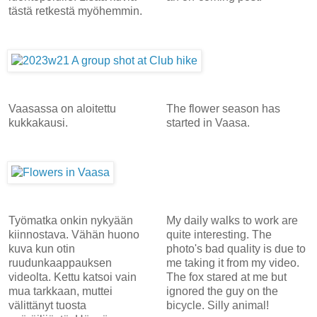
tästä retkestä myöhemmin.
Vaasassa on aloitettu
The flower season has
kukkakausi.
started in Vaasa.
Työmatka onkin nykyään
My daily walks to work are
kiinnostava. Vähän huono
quite interesting. The
kuva kun otin
photo's bad quality is due to
ruudunkaappauksen
me taking it from my video.
videolta. Kettu katsoi vain
The fox stared at me but
mua tarkkaan, muttei
ignored the guy on the
välittänyt tuosta
bicycle. Silly animal!