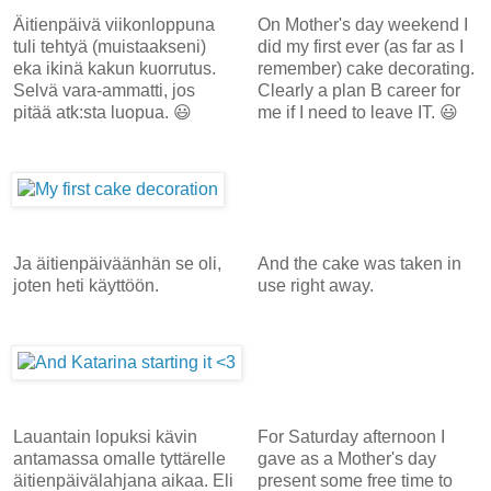
Äitienpäivä viikonloppuna
On Mother's day weekend I
tuli tehtyä (muistaakseni)
did my first ever (as far as I
eka ikinä kakun kuorrutus.
remember) cake decorating.
Selvä vara-ammatti, jos
Clearly a plan B career for
pitää atk:sta luopua. 😃
me if I need to leave IT. 😃
Ja äitienpäiväänhän se oli,
And the cake was taken in
joten heti käyttöön.
use right away.
Lauantain lopuksi kävin
For Saturday afternoon I
antamassa omalle tyttärelle
gave as a Mother's day
äitienpäivälahjana aikaa. Eli
present some free time to