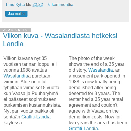
Timo Kyttä
klo
22:22
6 kommenttia:
Jaa muille
2023-05-10
Viikon kuva - Wasalandiasta hetkeksi
Landia
Viikon kuvana nyt 35
The photo of the week
vuotisen tarinan loppu, eli
shows the end of a 35 year
vuonna 1988 avattua
old story.
Wasalandia
, an
Wasalandia
a puretaan
amusement park opened in
viimein. Alue on ollut
1988 is now finally being
tyhjillään viimeiset 8 vuotta,
demolished after being
kun Vaasa ja Puuharyhmä
deserted for 8 years. The
ei päässeet sopimukseen
renter had a 35 year rental
purkamisen kustannuksista.
agreement and couldn't
Nyt pari vuotta paikka oli
agree with Vaasa on the
sentään
Graffiti-Landia
demolition costs. Now for
käytössä.
two years the area has been
Graffiti-Landia
.