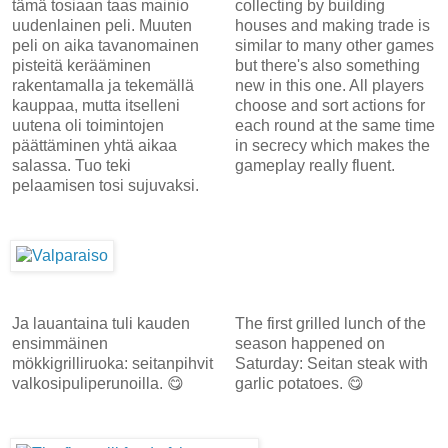
tämä tosiaan taas mainio
collecting by building
uudenlainen peli. Muuten
houses and making trade is
peli on aika tavanomainen
similar to many other games
pisteitä kerääminen
but there's also something
rakentamalla ja tekemällä
new in this one. All players
kauppaa, mutta itselleni
choose and sort actions for
uutena oli toimintojen
each round at the same time
päättäminen yhtä aikaa
in secrecy which makes the
salassa. Tuo teki
gameplay really fluent.
pelaamisen tosi sujuvaksi.
Ja lauantaina tuli kauden
The first grilled lunch of the
ensimmäinen
season happened on
mökkigrilliruoka: seitanpihvit
Saturday: Seitan steak with
valkosipuliperunoilla. 😋
garlic potatoes. 😋