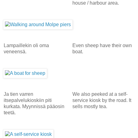
house / harbour area.
Lampaillekin oli oma
Even sheep have their own
veneensä.
boat.
Ja tien varren
We also peeked at a self-
itsepalvelukioskiin piti
service kiosk by the road. It
kurkata. Myynnissä pääosin
sells mostly tea.
teetä.