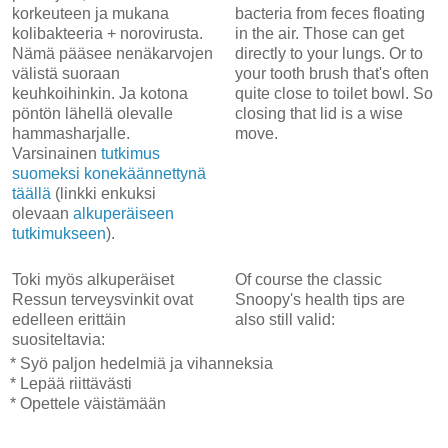
korkeuteen ja mukana
bacteria from feces floating
kolibakteeria + norovirusta.
in the air. Those can get
Nämä pääsee nenäkarvojen
directly to your lungs. Or to
välistä suoraan
your tooth brush that's often
keuhkoihinkin. Ja kotona
quite close to toilet bowl. So
pöntön lähellä olevalle
closing that lid is a wise
hammasharjalle.
move.
Varsinainen
tutkimus
suomeksi konekäännettynä
täällä
(linkki enkuksi
olevaan
alkuperäiseen
tutkimukseen
).
Toki myös alkuperäiset
Of course the classic
Ressun terveysvinkit ovat
Snoopy's health tips are
edelleen erittäin
also still valid:
suositeltavia:
* Syö paljon hedelmiä ja vihanneksia
* Lepää riittävästi
* Opettele väistämään