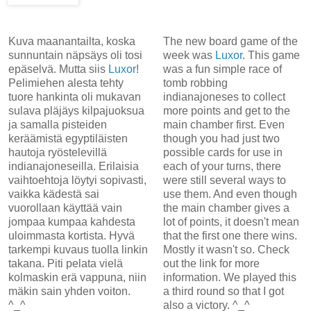
Kuva maanantailta, koska
The new board game of the
sunnuntain näpsäys oli tosi
week was
Luxor
. This game
epäselvä. Mutta siis
Luxor
!
was a fun simple race of
Pelimiehen alesta tehty
tomb robbing
tuore hankinta oli mukavan
indianajoneses to collect
sulava pläjäys kilpajuoksua
more points and get to the
ja samalla pisteiden
main chamber first. Even
keräämistä egyptiläisten
though you had just two
hautoja ryöstelevillä
possible cards for use in
indianajoneseilla. Erilaisia
each of your turns, there
vaihtoehtoja löytyi sopivasti,
were still several ways to
vaikka kädestä sai
use them. And even though
vuorollaan käyttää vain
the main chamber gives a
jompaa kumpaa kahdesta
lot of points, it doesn't mean
uloimmasta kortista. Hyvä
that the first one there wins.
tarkempi kuvaus tuolla linkin
Mostly it wasn't so. Check
takana. Piti pelata vielä
out the link for more
kolmaskin erä vappuna, niin
information. We played this
mäkin sain yhden voiton.
a third round so that I got
^_^
also a victory. ^_^