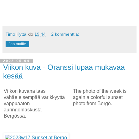
Timo Kyttä
klo
19:44
2 kommenttia:
Jaa muille
2023-05-04
Viikon kuva - Oranssi lupaa mukavaa
kesää
Viikon kuvana taas
The photo of the week is
vähäeleisempää värikkyyttä
again a colorful sunset
vappuaaton
photo from Bergö.
auringonlaskusta
Bergössä.