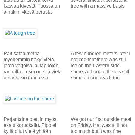
kasvaa kivestä. Tuossa on
tree with a massive basis.
ainakin jykevä perusta!
Pari sataa metriä
A few hundred meters later I
myöhemmin näkyi vielä
noticed that there was still
jäätä varjoisalla itäpuolen
ice on the Eastern side
rannalla. Tosin on sitä vielä
shore. Although, there's still
omassakin rannassa.
some on our beach too.
Perjantaina otettiin myös
We got our first outside meal
eka ulkoruokailu. Pipo ei
on Friday. Hat was still not
kyllä ollut vielä yhtään
too much but it was fine