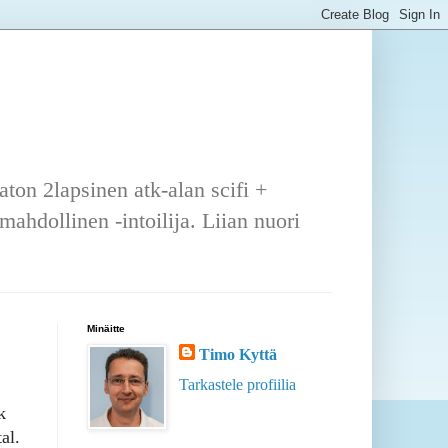
ton 2lapsinen atk-alan scifi +
ahdollinen -intoilija. Liian nuori
Minäitte
Timo Kyttä
Tarkastele profiilia
k
al.