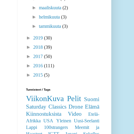
►
maaliskuuta
(2)
►
helmikuuta
(3)
►
tammikuuta
(3)
►
2019
(30)
►
2018
(39)
►
2017
(50)
►
2016
(111)
►
2015
(5)
Tunnisteet / Tags
ViikonKuva
Pelit
Suomi
Saturday Classics
Drone
Elämä
Kiinnostuksista
Video
Etelä-
Afrikka
USA
Yleinen
Uusi-Seelanti
Lappi
100strangers
Meemit ja
Haasteet
IGTT
Japani
Sukellus