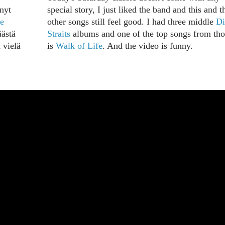
nyt
special story, I just liked the band and this and t
e
other songs still feel good. I had three middle
Di
äästä
Straits
albums and one of the top songs from tho
 vielä
is
Walk of Life
. And the video is funny.