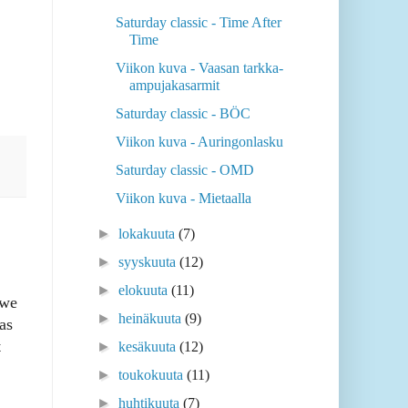
Saturday classic - Time After
Time
Viikon kuva - Vaasan tarkka-
ampujakasarmit
Saturday classic - BÖC
Viikon kuva - Auringonlasku
Saturday classic - OMD
Viikon kuva - Mietaalla
►
lokakuuta
(7)
►
syyskuuta
(12)
►
elokuuta
(11)
 we
►
heinäkuuta
(9)
as
t
►
kesäkuuta
(12)
►
toukokuuta
(11)
►
huhtikuuta
(7)