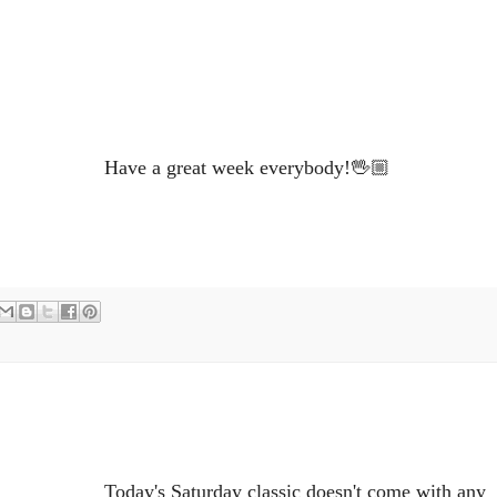
Have a great week everybody!🖖🏼
Today's Saturday classic doesn't come with any