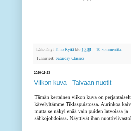
Lähettänyt
Timo Kyttä
klo
10:08
10 kommenttia:
Tunnisteet:
Saturday Classics
2020-11-23
Viikon kuva - Taivaan nuotit
Tämän kertainen viikon kuva on perjantaiselt
kävelyltämme Tiklaspuistossa. Aurinkoa kaiva
mutta se näkyi enää vain puiden latvoissa ja
sähköjohdoissa. Näyttivät ihan nuottiviivastol