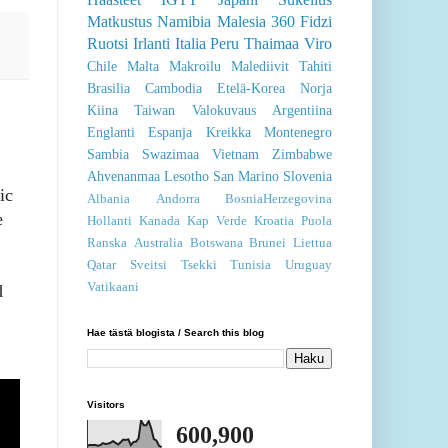
Matkustus
Namibia
Malesia
360
Fidzi
Ruotsi
Irlanti
Italia
Peru
Thaimaa
Viro
Chile
Malta
Makroilu
Malediivit
Tahiti
Brasilia
Cambodia
Etelä-Korea
Norja
Kiina
Taiwan
Valokuvaus
Argentiina
Englanti
Espanja
Kreikka
Montenegro
Sambia
Swazimaa
Vietnam
Zimbabwe
Ahvenanmaa
Lesotho
San Marino
Slovenia
ic
Albania
Andorra
BosniaHerzegovina
e
Hollanti
Kanada
Kap Verde
Kroatia
Puola
Ranska
Australia
Botswana
Brunei
Liettua
Qatar
Sveitsi
Tsekki
Tunisia
Uruguay
Vatikaani
d
Hae tästä blogista / Search this blog
Visitors
600,900