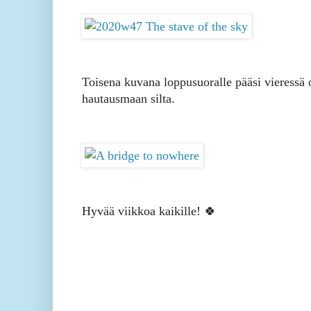
Toisena kuvana loppusuoralle pääsi vieressä 
hautausmaan silta.
Hyvää viikkoa kaikille! 🍀