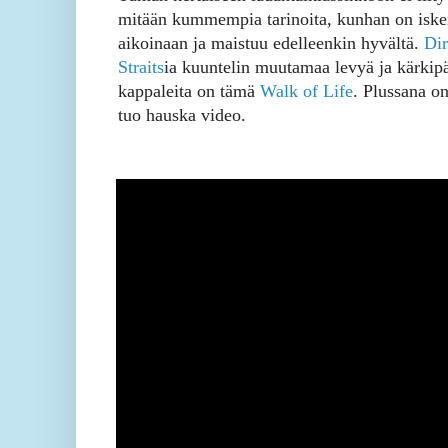
mitään kummempia tarinoita, kunhan on iske
aikoinaan ja maistuu edelleenkin hyvältä.
Dir
Straits
ia kuuntelin muutamaa levyä ja kärkip
kappaleita on tämä
Walk of Life
. Plussana on
tuo hauska video.