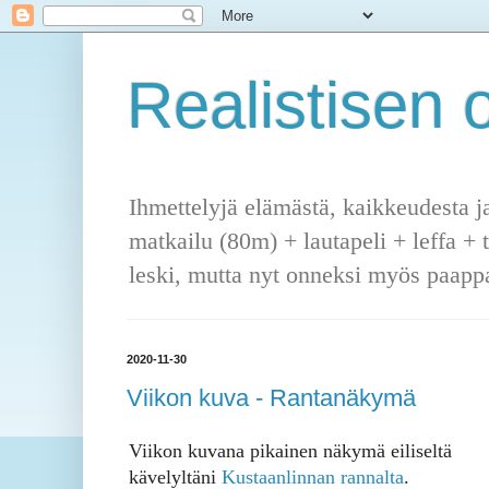
Realistisen o
Ihmettelyjä elämästä, kaikkeudesta j
matkailu (80m) + lautapeli + leffa + 
leski, mutta nyt onneksi myös paappa
2020-11-30
Viikon kuva - Rantanäkymä
Viikon kuvana pikainen näkymä eiliseltä
kävelyltäni
Kustaanlinnan rannalta
.