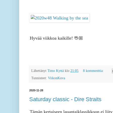
Hyvää viikkoa kaikille! 🖖🏼
Lähettänyt
Timo Kyttä
klo
21:05
8 kommenttia:
Tunnisteet:
ViikonKuva
2020-11-28
Saturday classic - Dire Straits
Tämän kertaiseen lauantaiklassikkoon ei liity