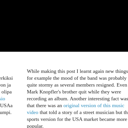
While making this post I learnt again new things
erkiksi
for example the mood of the band was probably
eon ja
quite stormy as several members resigned. Even
 olipa
Mark Knopfler's brother quit while they were
sio
recording an album. Another interesting fact wa
a USAa
that there was an
original version of this music
tumpi.
video
that told a story of a street musician but th
sports version for the USA market became more
popular.