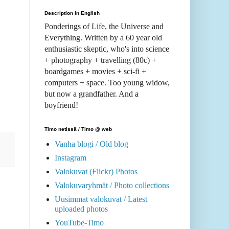
Description in English
Ponderings of Life, the Universe and
Everything. Written by a 60 year old
enthusiastic skeptic, who's into science
+ photography + travelling (80c) +
boardgames + movies + sci-fi +
computers + space. Too young widow,
but now a grandfather. And a
boyfriend!
Timo netissä / Timo @ web
Vanha blogi / Old blog
Instagram
Valokuvat (Flickr) Photos
Valokuvaryhmät / Photo collections
Uusimmat valokuvat / Latest
uploaded photos
YouTube-Timo