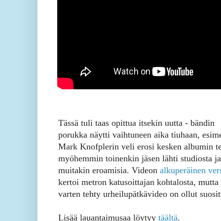
Tässä tuli taas opittua itsekin uutta - bändin
porukka näytti vaihtuneen aika tiuhaan, esim
Mark Knofplerin veli erosi kesken albumin t
myöhemmin toinenkin jäsen lähti studiosta ja
muitakin eroamisia. Videon
alkuperäinen ver
kertoi metron katusoittajan kohtalosta, mutt
varten tehty urheilupätkävideo on ollut suosi
Lisää lauantaimusaa löytyy
täältä
.