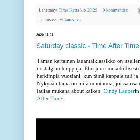
Lähettänyt
Timo Kyttä
klo
20:29
9 kommenttia:
Tunnisteet:
ViikonKuva
2020-11-21
Saturday classic - Time After Time
Tämän kertainen lauantaiklassikko on itsellen
nostalgian huippuja. Elin juuri musiikillisesti
herkimpiä vuosiani, kun tämä kappale tuli ja 
Nykyään tämä on niitä muutamia, joissa osa
laulaa mukana about kaiken.
Cindy Lauper
i
After Time
: