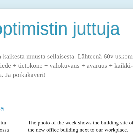
ptimistin juttuja
a kaikesta muusta sellaisesta. Lähteenä 60v uskoma
tiede + tietokone + valokuvaus + avaruus + kaikki-m
. Ja poikakaveri!
sa
ttu
The photo of the week shows the building site o
ossa
the new office building next to our workplace.