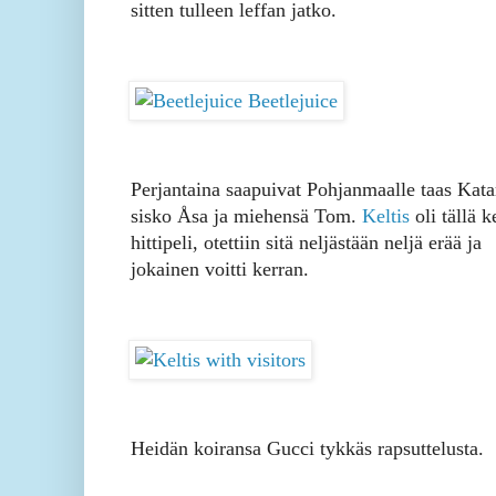
sitten tulleen leffan jatko.
Perjantaina saapuivat Pohjanmaalle taas Kata
sisko Åsa ja miehensä Tom.
Keltis
oli tällä k
hittipeli, otettiin sitä neljästään neljä erää ja
jokainen voitti kerran.
Heidän koiransa Gucci tykkäs rapsuttelusta.