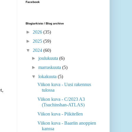
Facebook
Blogiarkisto / Blog archive
►
2026
(35)
►
2025
(59)
▼
2024
(60)
►
joulukuuta
(6)
►
marraskuuta
(5)
▼
lokakuuta
(5)
Viikon kuva - Uusi rakennus
t,
tulossa
Viikon kuva - C/2023 A3
(Tsuchinshan-ATLAS)
Viikon kuva - Piikitellen
Viikon kuva - Baariin anoppien
kanssa