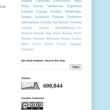
Brasilia
Cambodia
Etelä-Korea
Norja
to
s
Kiina
Taiwan
Valokuvaus
Argentiina
Englanti
Espanja
Kreikka
Montenegro
Sambia
Swazimaa
Vietnam
Zimbabwe
Ahvenanmaa
Lesotho
San Marino
Slovenia
Albania
Andorra
BosniaHerzegovina
Hollanti
Kanada
Kap Verde
Kroatia
Puola
Ranska
Australia
Botswana
Brunei
Liettua
Qatar
Sveitsi
Tsekki
Tunisia
Uruguay
Vatikaani
Hae tästä blogista / Search this blog
Visitors
600,844
Creative Commons