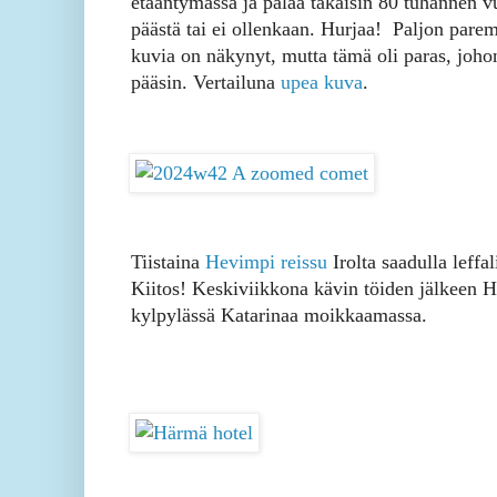
etääntymässä ja palaa takaisin 80 tuhannen 
päästä tai ei ollenkaan. Hurjaa! Paljon pare
kuvia on näkynyt, mutta tämä oli paras, johon
pääsin. Vertailuna
upea kuva
.
Tiistaina
Hevimpi reissu
Irolta saadulla leffal
Kiitos! Keskiviikkona kävin töiden jälkeen 
kylpylässä Katarinaa moikkaamassa.