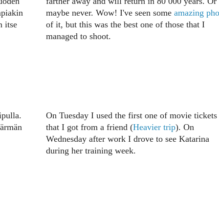
vuoden
farther away and will return in 80 000 years. Or
mpiakin
maybe never. Wow! I've seen some
amazing pho
 itse
of it, but this was the best one of those that I
managed to shoot.
ipulla.
On Tuesday I used the first one of movie tickets
Härmän
that I got from a friend (
Heavier trip
). On
Wednesday after work I drove to see Katarina
during her training week.