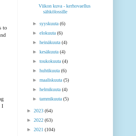
Viikon kuva - kerhovaellus
sähkölossille
►
syyskuuta
(6)
s to
►
elokuuta
(6)
and
►
heinäkuuta
(4)
►
kesäkuuta
(4)
►
toukokuuta
(4)
►
huhtikuuta
(6)
►
maaliskuuta
(5)
►
helmikuuta
(4)
ng
►
tammikuuta
(5)
 I
►
2023
(64)
►
2022
(63)
►
2021
(104)