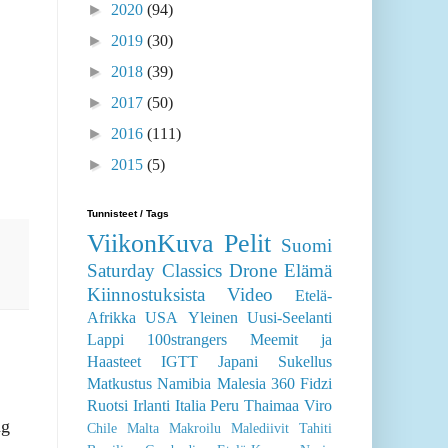
►
2020
(94)
►
2019
(30)
►
2018
(39)
►
2017
(50)
►
2016
(111)
►
2015
(5)
Tunnisteet / Tags
ViikonKuva
Pelit
Suomi
Saturday Classics
Drone
Elämä
Kiinnostuksista
Video
Etelä-
Afrikka
USA
Yleinen
Uusi-Seelanti
Lappi
100strangers
Meemit ja
Haasteet
IGTT
Japani
Sukellus
Matkustus
Namibia
Malesia
360
Fidzi
Ruotsi
Irlanti
Italia
Peru
Thaimaa
Viro
ng
Chile
Malta
Makroilu
Malediivit
Tahiti