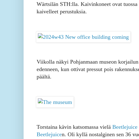
Wärtsilän STH:lla. Kaivinkoneet ovat tuossa
kaivelleet perustuksia.
Viikolla näkyi Pohjanmaan museon korjailu
edenneen, kun ottivat pressut pois rakennuks
päältä.
Torstaina kävin katsomassa vielä
Beetlejuice
Beetlejuice
n. Oli kyllä nostalginen sen 36 vu