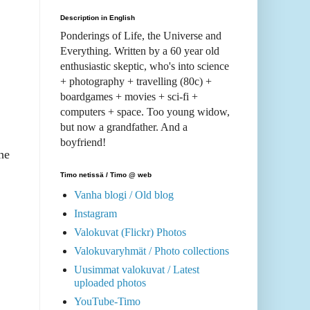
Description in English
Ponderings of Life, the Universe and
Everything. Written by a 60 year old
enthusiastic skeptic, who's into science
+ photography + travelling (80c) +
boardgames + movies + sci-fi +
computers + space. Too young widow,
but now a grandfather. And a
boyfriend!
he
Timo netissä / Timo @ web
Vanha blogi / Old blog
Instagram
Valokuvat (Flickr) Photos
Valokuvaryhmät / Photo collections
Uusimmat valokuvat / Latest
uploaded photos
YouTube-Timo