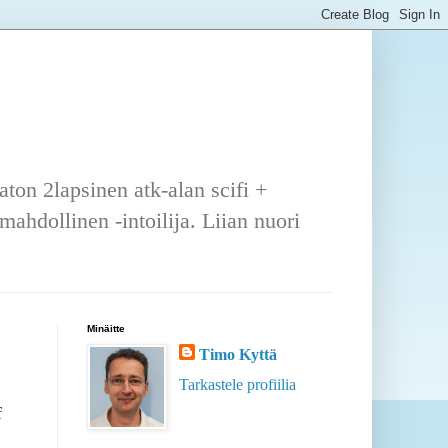
ton 2lapsinen atk-alan scifi +
ahdollinen -intoilija. Liian nuori
Minäitte
Timo Kyttä
Tarkastele profiilia
f