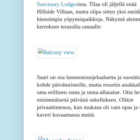
Sanctuary Lodges
issa. Tilaa oli jäljellä enää
Hillside Villaan, mutta olipa sitten yksi meid
hienoimpia yöpymispaikkoja. Näkymä alem
kerroksen terassilta rannalle:
Saari on osa luonnonsuojelualuetta ja suositt
kohde päiväturisteille, mutta resortin asukkail
oma erillinen ranta ja uima-allasalue. Otin he
ensimmäisenä päivänä sukelluksen. Olikin
privaattimenoa, kun mukana oli vain opas ja 
kaveri kuvaamassa meitä.