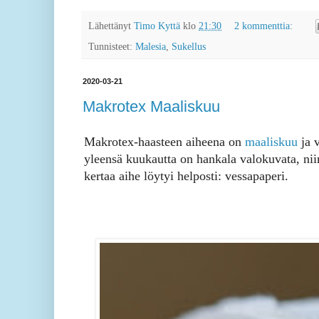
Lähettänyt
Timo Kyttä
klo
21:30
2 kommenttia:
Tunnisteet:
Malesia
,
Sukellus
2020-03-21
Makrotex Maaliskuu
Makrotex-haasteen aiheena on
maaliskuu
ja 
yleensä kuukautta on hankala valokuvata, niin
kertaa aihe löytyi helposti: vessapaperi.