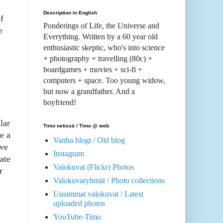
Description in English
f
Ponderings of Life, the Universe and
e
Everything. Written by a 60 year old
enthusiastic skeptic, who's into science
+ photography + travelling (80c) +
boardgames + movies + sci-fi +
computers + space. Too young widow,
but now a grandfather. And a
boyfriend!
lar
Timo netissä / Timo @ web
e a
Vanha blogi / Old blog
ive
Instagram
ate
Valokuvat (Flickr) Photos
r
Valokuvaryhmät / Photo collections
Uusimmat valokuvat / Latest
uploaded photos
YouTube-Timo