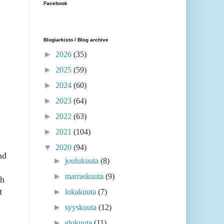
Facebook
Blogiarkisto / Blog archive
►
2026
(35)
►
2025
(59)
►
2024
(60)
►
2023
(64)
►
2022
(63)
►
2021
(104)
▼
2020
(94)
nd
►
joulukuuta
(8)
►
marraskuuta
(9)
ch
t
►
lokakuuta
(7)
►
syyskuuta
(12)
►
elokuuta
(11)