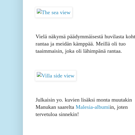
Vielä näkymä päädymmäisestä huvilasta koht
rantaa ja meidän kämppää. Meillä oli tuo
taaimmaisin, joka oli lähimpänä rantaa.
Julkaisin yo. kuvien lisäksi monta muutakin
Manukan saarelta
Malesia-albumi
in, joten
tervetuloa sinnekin!