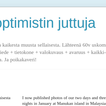
ptimistin juttuja
a kaikesta muusta sellaisesta. Lähteenä 60v uskoma
tiede + tietokone + valokuvaus + avaruus + kaikki-m
. Ja poikakaveri!
isesta
I now published photos of our two days and thre
nights in January at Manukan island in Malaysia