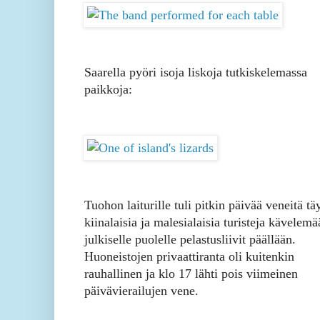
Saarella pyöri isoja liskoja tutkiskelemassa
paikkoja:
Tuohon laiturille tuli pitkin päivää veneitä t
kiinalaisia ja malesialaisia turisteja kävelemä
julkiselle puolelle pelastusliivit päällään.
Huoneistojen privaattiranta oli kuitenkin
rauhallinen ja klo 17 lähti pois viimeinen
päivävierailujen vene.