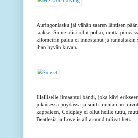
Auringonlasku jäi vähän saaren läntisen pään
taakse. Sinne olisi ollut polku, mutta pimeäs
kilometrin paluu ei innostanut ja rannaltakin 
ihan hyvän kuvan.
Illalliselle ilmaantui bändi, joka kävi eriksee
jokaisessa pöydässä ja soitti muutaman toivo
kappaleen, Coldplay ei ollut heille tuttu, mut
Beatlesiä ja Love is all around tulivat heti.