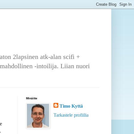
ton 2lapsinen atk-alan scifi +
ahdollinen -intoilija. Liian nuori
Minäitte
Timo Kyttä
Tarkastele profiilia
e
.