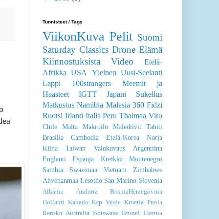
Tunnisteet / Tags
ViikonKuva
Pelit
Suomi
Saturday Classics
Drone
Elämä
Kiinnostuksista
Video
Etelä-
Afrikka
USA
Yleinen
Uusi-Seelanti
Lappi
100strangers
Meemit ja
Haasteet
IGTT
Japani
Sukellus
Matkustus
Namibia
Malesia
360
Fidzi
o
Ruotsi
Irlanti
Italia
Peru
Thaimaa
Viro
dea
Chile
Malta
Makroilu
Malediivit
Tahiti
Brasilia
Cambodia
Etelä-Korea
Norja
Kiina
Taiwan
Valokuvaus
Argentiina
Englanti
Espanja
Kreikka
Montenegro
Sambia
Swazimaa
Vietnam
Zimbabwe
Ahvenanmaa
Lesotho
San Marino
Slovenia
Albania
Andorra
BosniaHerzegovina
Hollanti
Kanada
Kap Verde
Kroatia
Puola
Ranska
Australia
Botswana
Brunei
Liettua