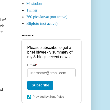
Mastodon
Twitter
360 pics/kuvat (not active)
d of
Blipfoto (not active)
ark
te
Subscribe
Please subscribe to get a
brief biweekly summary of
my & blog's recent news.
Email
*
d
Subscribe
nd
Provided by SendPulse