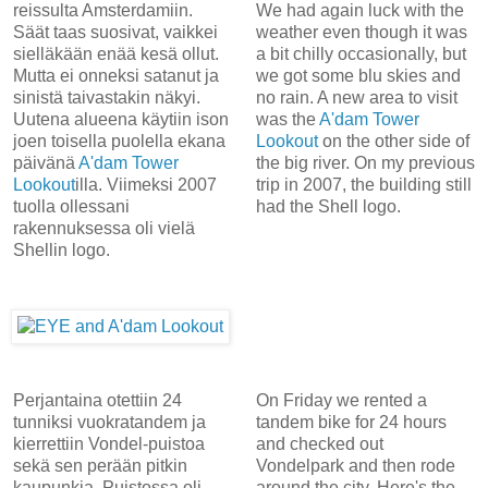
reissulta Amsterdamiin.
We had again luck with the
Säät taas suosivat, vaikkei
weather even though it was
sielläkään enää kesä ollut.
a bit chilly occasionally, but
Mutta ei onneksi satanut ja
we got some blu skies and
sinistä taivastakin näkyi.
no rain. A new area to visit
Uutena alueena käytiin ison
was the
A'dam Tower
joen toisella puolella ekana
Lookout
on the other side of
päivänä
A'dam Tower
the big river. On my previous
Lookout
illa. Viimeksi 2007
trip in 2007, the building still
tuolla ollessani
had the Shell logo.
rakennuksessa oli vielä
Shellin logo.
Perjantaina otettiin 24
On Friday we rented a
tunniksi vuokratandem ja
tandem bike for 24 hours
kierrettiin Vondel-puistoa
and checked out
sekä sen perään pitkin
Vondelpark and then rode
kaupunkia. Puistossa oli
around the city. Here's the