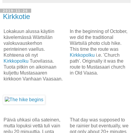
2019-11-26
Kirkkotie
Lokakuun alussa käytiin
In the beginning of October,
kävelemässä Wärtsilän
we did the traditional
valokuvauskerhon
Wärtsilä photo club hike.
perinteinen vaellus.
This time the route was
Kohteena oli nyt
Kirkkopolku
i.e. 'Church
Kirkkopolku
Tuovilassa.
path'. Originally it was the
Tuota pitkin on aikoinaan
route to Mustasaari church
kuljettu Mustasaaren
in Old Vaasa.
kirkkoon Vanhaan Vaasaan.
Päivä uhkasi olla sateinen,
That day was supposed to
mutta lopuksi vettä tuli vain
be rainier but eventually, we
reilu 20 minuuttia. Lunta
got only about 20+ minutes