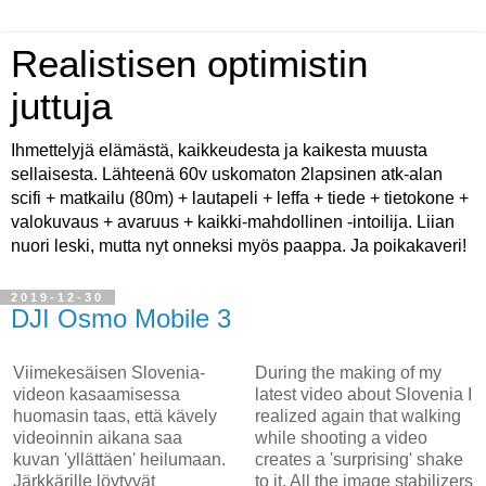
Realistisen optimistin
juttuja
Ihmettelyjä elämästä, kaikkeudesta ja kaikesta muusta
sellaisesta. Lähteenä 60v uskomaton 2lapsinen atk-alan
scifi + matkailu (80m) + lautapeli + leffa + tiede + tietokone +
valokuvaus + avaruus + kaikki-mahdollinen -intoilija. Liian
nuori leski, mutta nyt onneksi myös paappa. Ja poikakaveri!
2019-12-30
DJI Osmo Mobile 3
Viimekesäisen Slovenia-
During the making of my
videon kasaamisessa
latest video about Slovenia I
huomasin taas, että kävely
realized again that walking
videoinnin aikana saa
while shooting a video
kuvan 'yllättäen' heilumaan.
creates a 'surprising' shake
Järkkärille löytyvät
to it. All the image stabilizers