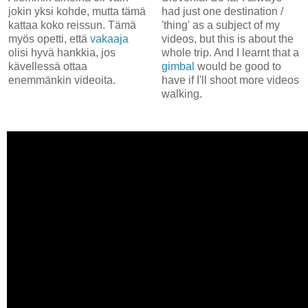
jokin yksi kohde, mutta tämä
had just one destination /
kattaa koko reissun. Tämä
'thing' as a subject of my
myös opetti, että
vakaaja
videos, but this is about the
olisi hyvä hankkia, jos
whole trip. And I learnt that a
kävellessä ottaa
gimbal
would be good to
enemmänkin videoita.
have if I'll shoot more videos
walking.