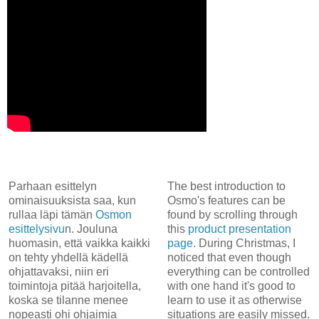
Parhaan esittelyn
The best introduction to
ominaisuuksista saa, kun
Osmo's features can be
rullaa läpi tämän
Osmon
found by scrolling through
esittelysivu
n. Jouluna
this
product presentation
huomasin, että vaikka kaikki
page
. During Christmas, I
on tehty yhdellä kädellä
noticed that even though
ohjattavaksi, niin eri
everything can be controlled
toimintoja pitää harjoitella,
with one hand it's good to
koska se tilanne menee
learn to use it as otherwise
nopeasti ohi ohjaimia
situations are easily missed.