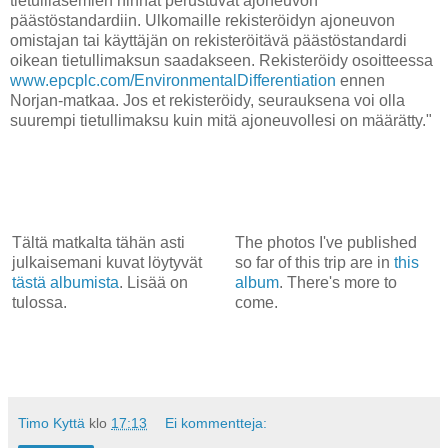
tietulliasemien hinnat perustuvat ajoneuvon
päästöstandardiin. Ulkomaille rekisteröidyn ajoneuvon
omistajan tai käyttäjän on rekisteröitävä päästöstandardi
oikean tietullimaksun saadakseen. Rekisteröidy osoitteessa
www.epcplc.com/EnvironmentalDifferentiation
ennen
Norjan-matkaa. Jos et rekisteröidy, seurauksena voi olla
suurempi tietullimaksu kuin mitä ajoneuvollesi on määrätty."
Tältä matkalta tähän asti
The photos I've published
julkaisemani kuvat löytyvät
so far of this trip are in
this
tästä albumista
. Lisää on
album
. There's more to
tulossa.
come.
Timo Kyttä
klo
17:13
Ei kommentteja: