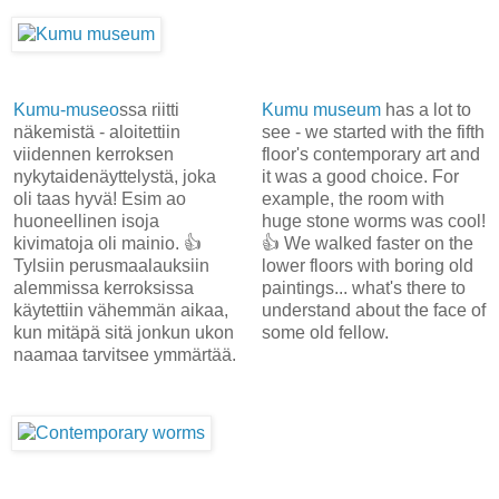
Kumu-museo
ssa riitti
Kumu museum
has a lot to
näkemistä - aloitettiin
see - we started with the fifth
viidennen kerroksen
floor's contemporary art and
nykytaidenäyttelystä, joka
it was a good choice. For
oli taas hyvä! Esim ao
example, the room with
huoneellinen isoja
huge stone worms was cool!
kivimatoja oli mainio. 👍
👍 We walked faster on the
Tylsiin perusmaalauksiin
lower floors with boring old
alemmissa kerroksissa
paintings... what's there to
käytettiin vähemmän aikaa,
understand about the face of
kun mitäpä sitä jonkun ukon
some old fellow.
naamaa tarvitsee ymmärtää.