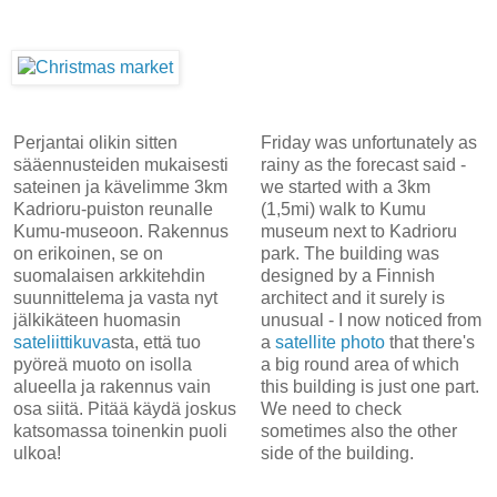
Perjantai olikin sitten
Friday was unfortunately as
sääennusteiden mukaisesti
rainy as the forecast said -
sateinen ja kävelimme 3km
we started with a 3km
Kadrioru-puiston reunalle
(1,5mi) walk to Kumu
Kumu-museoon. Rakennus
museum next to Kadrioru
on erikoinen, se on
park. The building was
suomalaisen arkkitehdin
designed by a Finnish
suunnittelema ja vasta nyt
architect and it surely is
jälkikäteen huomasin
unusual - I now noticed from
sateliittikuva
sta, että tuo
a
satellite photo
that there's
pyöreä muoto on isolla
a big round area of which
alueella ja rakennus vain
this building is just one part.
osa siitä. Pitää käydä joskus
We need to check
katsomassa toinenkin puoli
sometimes also the other
ulkoa!
side of the building.