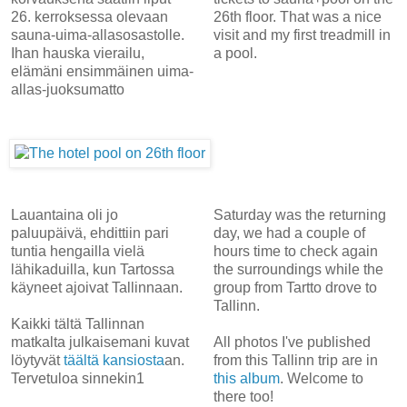
26. kerroksessa olevaan
26th floor. That was a nice
sauna-uima-allasosastolle.
visit and my first treadmill in
Ihan hauska vierailu,
a pool.
elämäni ensimmäinen uima-
allas-juoksumatto
Lauantaina oli jo
Saturday was the returning
paluupäivä, ehdittiin pari
day, we had a couple of
tuntia hengailla vielä
hours time to check again
lähikaduilla, kun Tartossa
the surroundings while the
käyneet ajoivat Tallinnaan.
group from Tartto drove to
Tallinn.
Kaikki tältä Tallinnan
matkalta julkaisemani kuvat
All photos I've published
löytyvät
täältä kansiosta
an.
from this Tallinn trip are in
Tervetuloa sinnekin1
this album
. Welcome to
there too!