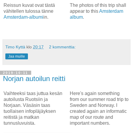
Reissun kuvat ovat tästä
The photos of this trip shall
vähitellen tulossa tänne
appear to this
Amsterdam
Amsterdam-albumi
in.
album
.
Timo Kyttä
klo
20:17
2 kommenttia:
Jaa muille
2019-10-11
Norjan autoilun reitti
Vaihteeksi taas juttua kesän
Here's again something
autoilusta Ruotsiin ja
from our summer road trip to
Norjaan. Väsäsin taas
Sweden and Norway. I
tuollaisen infopläjäyksen
created again an informatic
reitistä ja matkan
map of our route and
tunnusluvuista.
important numbers.