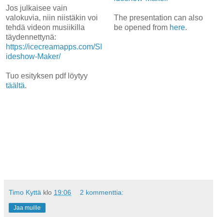
Jos julkaisee vain
valokuvia, niin niistäkin voi
The presentation can also
tehdä videon musiikilla
be opened from
here
.
täydennettynä:
https://icecreamapps.com/Sl
ideshow-Maker/
Tuo esityksen pdf löytyy
täältä
.
Timo Kyttä
klo
19:06
2 kommenttia:
Jaa muille