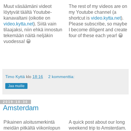
Muut väsäämäni videot
The rest of my videos are on
löytyvät täältä Youtube-
my Youtube channel (a
kanavaltani (oikotie on
shortcut is
video.kytta.net
).
video.kytta.net
). Siitä vain
Please subscribe, so maybe
tilaajaksi, niin ehkä innostun
I become diligent and create
tekemään näitä neljäkin
four of these each year! 😀
vuodessa! 😀
Timo Kyttä
klo
18:16
2 kommenttia:
Jaa muille
2019-10-30
Amsterdam
Pikainen aloitusmerkintä
A quick post about our long
meidän pitkältä viikonlopun
weekend trip to Amsterdam.