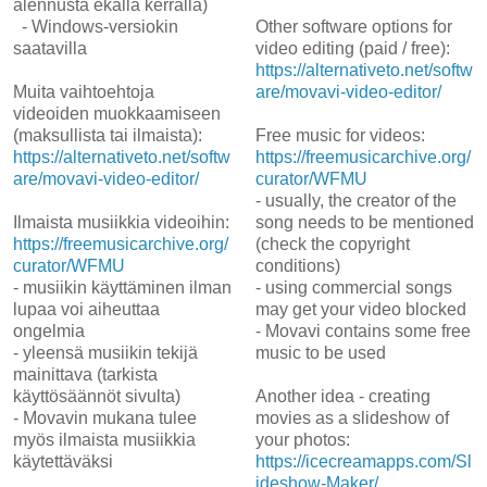
alennusta ekalla kerralla)
- Windows-versiokin
Other software options for
saatavilla
video editing (paid / free):
https://alternativeto.net/softw
Muita vaihtoehtoja
are/movavi-video-editor/
videoiden muokkaamiseen
(maksullista tai ilmaista):
Free music for videos:
https://alternativeto.net/softw
https://freemusicarchive.org/
are/movavi-video-editor/
curator/WFMU
- usually, the creator of the
Ilmaista musiikkia videoihin:
song needs to be mentioned
https://freemusicarchive.org/
(check the copyright
curator/WFMU
conditions)
- musiikin käyttäminen ilman
- using commercial songs
lupaa voi aiheuttaa
may get your video blocked
ongelmia
- Movavi contains some free
- yleensä musiikin tekijä
music to be used
mainittava (tarkista
käyttösäännöt sivulta)
Another idea - creating
- Movavin mukana tulee
movies as a slideshow of
myös ilmaista musiikkia
your photos:
käytettäväksi
https://icecreamapps.com/Sl
ideshow-Maker/