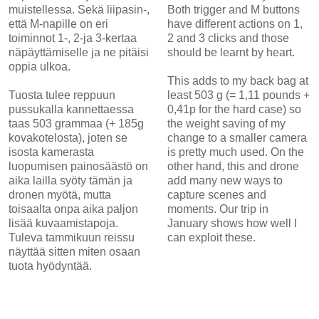
muistellessa. Sekä liipasin-,
Both trigger and M buttons
että M-napille on eri
have different actions on 1,
toiminnot 1-, 2-ja 3-kertaa
2 and 3 clicks and those
näpäyttämiselle ja ne pitäisi
should be learnt by heart.
oppia ulkoa.
This adds to my back bag at
Tuosta tulee reppuun
least 503 g (= 1,11 pounds +
pussukalla kannettaessa
0,41p for the hard case) so
taas 503 grammaa (+ 185g
the weight saving of my
kovakotelosta), joten se
change to a smaller camera
isosta kamerasta
is pretty much used. On the
luopumisen painosäästö on
other hand, this and drone
aika lailla syöty tämän ja
add many new ways to
dronen myötä, mutta
capture scenes and
toisaalta onpa aika paljon
moments. Our trip in
lisää kuvaamistapoja.
January shows how well I
Tuleva tammikuun reissu
can exploit these.
näyttää sitten miten osaan
tuota hyödyntää.