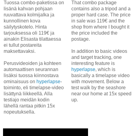
Tuossa combo-paketissa on
That combo package
lisänä kahvan pohjaan
contains also a tripod and a
ruuvattava kolmijalka ja
proper hard case. The price
kunnollinen kova
in sale was 119€ and the
säilytyskotelo. Hinta
shop from where I bought it
tarjouksessa oli 119€ ja
the price included the
ainakin Elisasta tilattaessa
postage.
ei tullut postareita
maksettavaksi.
In addition to basic videos
and target tracking, one
Perusvideoiden ja kohteen
interesting feature is
automaattisen seurannan
hyperl
apse
, which is
lisäksi tuossa kiinnostava
basically a timelapse video
ominaisuus on
hyperlapse
-
with movement. Below a
toiminto, eli timelapse-video
test walk by the seashore
lisättynä liikkeellä. Alla
near our home at 15x speed
testiajo meidän kodin
up.
lähellä rantaa pitkin 15x
nopeutuksella.