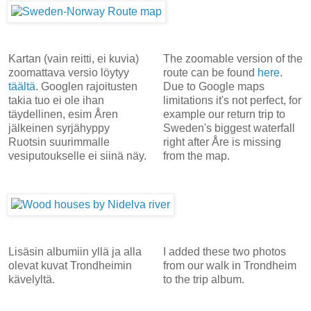
Kartan (vain reitti, ei kuvia)
The zoomable version of the
zoomattava versio löytyy
route can be found
here
.
täältä
. Googlen rajoitusten
Due to Google maps
takia tuo ei ole ihan
limitations it's not perfect, for
täydellinen, esim Åren
example our return trip to
jälkeinen syrjähyppy
Sweden's biggest waterfall
Ruotsin suurimmalle
right after Åre is missing
vesiputoukselle ei siinä näy.
from the map.
Lisäsin albumiin yllä ja alla
I added these two photos
olevat kuvat Trondheimin
from our walk in Trondheim
kävelyltä.
to the trip album.