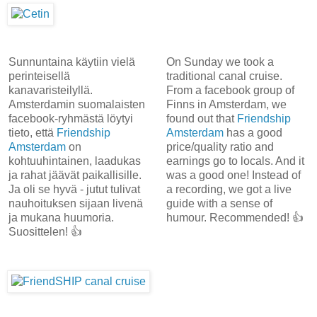
Sunnuntaina käytiin vielä
On Sunday we took a
perinteisellä
traditional canal cruise.
kanavaristeilyllä.
From a facebook group of
Amsterdamin suomalaisten
Finns in Amsterdam, we
facebook-ryhmästä löytyi
found out that
Friendship
tieto, että
Friendship
Amsterdam
has a good
Amsterdam
on
price/quality ratio and
kohtuuhintainen, laadukas
earnings go to locals. And it
ja rahat jäävät paikallisille.
was a good one! Instead of
Ja oli se hyvä - jutut tulivat
a recording, we got a live
nauhoituksen sijaan livenä
guide with a sense of
ja mukana huumoria.
humour. Recommended! 👍
Suosittelen! 👍