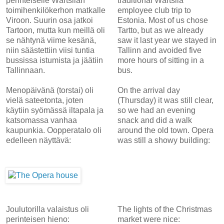
perinteiselle Wärtsilän
traditional Wärtsilä
toimihenkilökerhon matkalle
employee club trip to
Viroon. Suurin osa jatkoi
Estonia. Most of us chose
Tartoon, mutta kun meillä oli
Tartto, but as we already
se nähtynä viime kesänä,
saw it last year we stayed in
niin säästettiin viisi tuntia
Tallinn and avoided five
bussissa istumista ja jäätiin
more hours of sitting in a
Tallinnaan.
bus.
Menopäivänä (torstai) oli
On the arrival day
vielä sateetonta, joten
(Thursday) it was still clear,
käytiin syömässä iltapala ja
so we had an evening
katsomassa vanhaa
snack and did a walk
kaupunkia. Oopperatalo oli
around the old town. Opera
edelleen näyttävä:
was still a showy building:
Joulutorilla valaistus oli
The lights of the Christmas
perinteisen hieno:
market were nice: