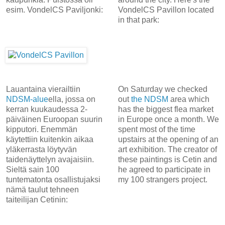
esim. VondelCS Paviljonki:
VondelCS Pavillon located
in that park:
Lauantaina vierailtiin
On Saturday we checked
NDSM-alue
ella, jossa on
out
the NDSM
area which
kerran kuukaudessa 2-
has the biggest flea market
päiväinen Euroopan suurin
in Europe once a month. We
kipputori. Enemmän
spent most of the time
käytettiin kuitenkin aikaa
upstairs at the opening of an
yläkerrasta löytyvän
art exhibition. The creator of
taidenäyttelyn avajaisiin.
these paintings is Cetin and
Sieltä sain 100
he agreed to participate in
tuntematonta osallistujaksi
my 100 strangers project.
nämä taulut tehneen
taiteilijan Cetinin: