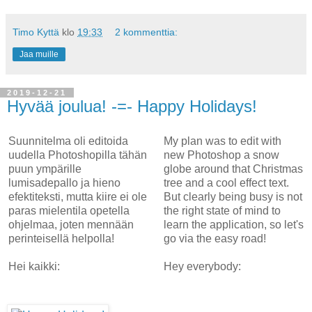
Timo Kyttä
klo
19:33
2 kommenttia:
Jaa muille
2019-12-21
Hyvää joulua! -=- Happy Holidays!
Suunnitelma oli editoida
My plan was to edit with
uudella Photoshopilla tähän
new Photoshop a snow
puun ympärille
globe around that Christmas
lumisadepallo ja hieno
tree and a cool effect text.
efektiteksti, mutta kiire ei ole
But clearly being busy is not
paras mielentila opetella
the right state of mind to
ohjelmaa, joten mennään
learn the application, so let's
perinteisellä helpolla!
go via the easy road!
Hei kaikki:
Hey everybody: