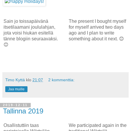
Sain jo toissapäivänä
The present I bought myself
itsetilaamani joululahjan,
for myself arrived two days
jota voisi hiukan esitellä
ago and I plan to write
tänne blogiin seuraavaksi.
something about it next. 😊
😊
Timo Kyttä
klo
21:07
2 kommenttia:
Jaa muille
2019-12-11
Tallinna 2019
Osallistuttiin taas
We participated again in the