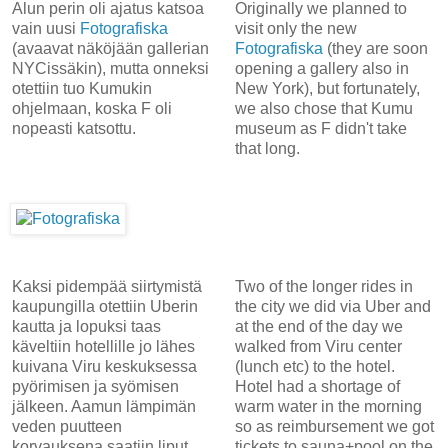
Alun perin oli ajatus katsoa
Originally we planned to
vain uusi
Fotografiska
visit only the new
(avaavat näköjään gallerian
Fotografiska
(they are soon
NYCissäkin), mutta onneksi
opening a gallery also in
otettiin tuo Kumukin
New York), but fortunately,
ohjelmaan, koska F oli
we also chose that Kumu
nopeasti katsottu.
museum as F didn't take
that long.
Kaksi pidempää siirtymistä
Two of the longer rides in
kaupungilla otettiin Uberin
the city we did via Uber and
kautta ja lopuksi taas
at the end of the day we
käveltiin hotellille jo lähes
walked from Viru center
kuivana Viru keskuksessa
(lunch etc) to the hotel.
pyörimisen ja syömisen
Hotel had a shortage of
jälkeen. Aamun lämpimän
warm water in the morning
veden puutteen
so as reimbursement we got
korvauksena saatiin liput
tickets to sauna+pool on the