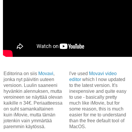
Editorina on siis
Movavi
,
I've used
Movavi video
jonka nyt päivitin uuteen
editor
which I now updated
versioon. Luulin saaneeni
to the latest version. It's
hyvänkin alennuksen, mutta
inexpensive and quite easy
veroineen se näyttää olevan
to use - basically pretty
kaikille n 34€. Periaatteessa
much like iMovie, but for
on suht samankaltainen
some reason, this is much
kuin iMovie, mutta tämän
easier for me to understand
jotenkin vain ymmärtää
than the free default tool of
paremmin käytössä.
MacOS.