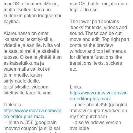
macOS:n ilmainen iMovie,
macOS, but for me, it's more
mutta itselleni tämä on
logical to use.
kuitenkin paljon loogisempi
käyttää.
The lower part contains
'tracks' for texts, videos and
Alareunassa on omat
sound. These can be cut,
'kaistansa' tekstityksille,
move and edit. Top right part
videolle ja äänille. Niitä voi
contains the preview
leikata, siirrellä ja käsitellä
window and top left menus
tuossa. Oikealla ylhäällä on
for different functions like
esikatseluikkuna ja
transitions, texts, stickers
vasemmalla valikot eri
etc.
toiminnoille, kuten
siirtymäefekteille,
tekstityksille, videoon
Links:
liitettäville tarroille yms.
https://www.movavi.com/vid
eo-editor-plus-mac/
Linkkejä:
- price about 35€ (googled
https://www.movavi.com/vid
’movavi coupon’ worked on
eo-editor-plus-mac/
my first purchase)
- hinta n. 35€ (googlasin
- also Windows version
’movavi coupon’ ja sillä sai
available