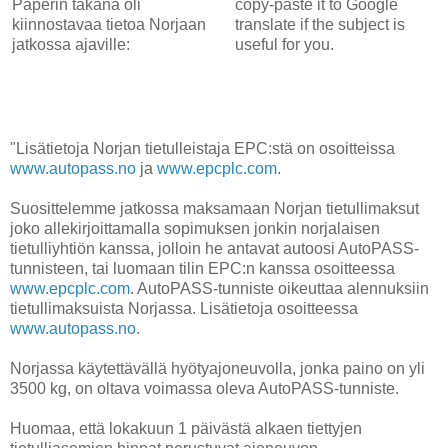
Paperin takana oli
copy-paste it to Google
kiinnostavaa tietoa Norjaan
translate if the subject is
jatkossa ajaville:
useful for you.
"Lisätietoja Norjan tietulleistaja EPC:stä on osoitteissa
www.autopass.no
ja
www.epcplc.com
.
Suosittelemme jatkossa maksamaan Norjan tietullimaksut
joko allekirjoittamalla sopimuksen jonkin norjalaisen
tietulliyhtiön kanssa, jolloin he antavat autoosi AutoPASS-
tunnisteen, tai luomaan tilin EPC:n kanssa osoitteessa
www.epcplc.com
. AutoPASS-tunniste oikeuttaa alennuksiin
tietullimaksuista Norjassa. Lisätietoja osoitteessa
www.autopass.no
.
Norjassa käytettävällä hyötyajoneuvolla, jonka paino on yli
3500 kg, on oltava voimassa oleva AutoPASS-tunniste.
Huomaa, että lokakuun 1 päivästä alkaen tiettyjen