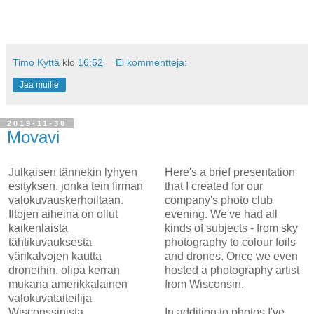
Timo Kyttä
klo
16:52
Ei kommentteja:
Jaa muille
2019-11-30
Movavi
Julkaisen tännekin lyhyen
Here's a brief presentation
esityksen, jonka tein firman
that I created for our
valokuvauskerhoiltaan.
company's photo club
Iltojen aiheina on ollut
evening. We've had all
kaikenlaista
kinds of subjects - from sky
tähtikuvauksesta
photography to colour foils
värikalvojen kautta
and drones. Once we even
droneihin, olipa kerran
hosted a photography artist
mukana amerikkalainen
from Wisconsin.
valokuvataiteilija
Wisconssinista.
In addition to photos I've