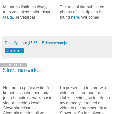
Muutama lisäkuva löytyy
The rest of the published
tuon vaelluksen albumista
photos of this trip can be
täältä
. Tervetuloa!
found
here
. Welcome!
Timo Kyttä
klo
17:37
Ei kommentteja:
Jaa muille
2019-11-12
Slovenia-video
Huomenna pitäisi esitellä
I'm presenting tomorrow a
kerhoillassa videoeditoria,
video editor on our photo
joten harjoituksena kasasin
club's meeting, so to refresh
videon meidän kesän
my memory I created a
Slovenia-reissusta.
video of our summer trip to
Aiemmin aiheina oli vain
Slovenia. So far I always