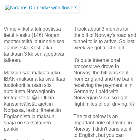
Viime viikolla tuli postissa
It took about 3 months for
tietulli-lasku (14€) Norjan
the bill of Norway's road and
moottoriteiltä ja tunneleissa
tunnel tolls to arrive. So last
ajamisesta. Kesti aika
week we got a 14 € bill.
tarkkaan 3 kk sen ajopäivän
jälkeen.
It's quite international
process: we drove in
Maksun saa maksaa joko
Norway, the bill was sent
IBAN-maksuna tai sivuillaan
from England and the bank
luottokortilla (sain siis
receiving the payment is in
autoilusta Norwegianin
Germany. I paid with
lentopisteitä 😀). Olikin
Norwegian Visa, so I got
kansainvälistä: ajettiin
flight miles of our driving. 😃
Norjassa, lasku lähetettiin
Englannista ja maksun
The text below is an
saaja on saksalainen
important note of driving in
pankki.
Norway. I didn't translate it
to English, but you can