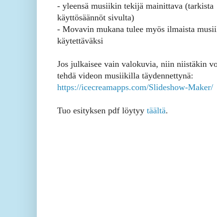
- yleensä musiikin tekijä mainittava (tarkista
käyttösäännöt sivulta)
- Movavin mukana tulee myös ilmaista musii
käytettäväksi
Jos julkaisee vain valokuvia, niin niistäkin vo
tehdä videon musiikilla täydennettynä:
https://icecreamapps.com/Slideshow-Maker/
Tuo esityksen pdf löytyy
täältä
.