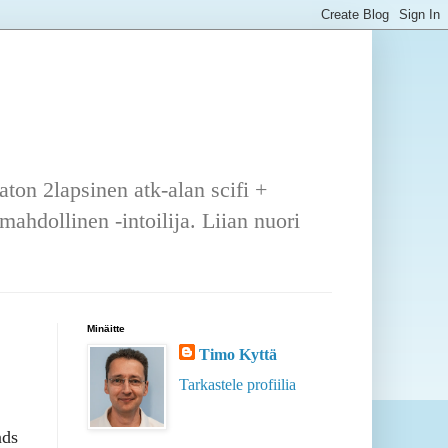
ton 2lapsinen atk-alan scifi +
ahdollinen -intoilija. Liian nuori
Minäitte
Timo Kyttä
Tarkastele profiilia
nds