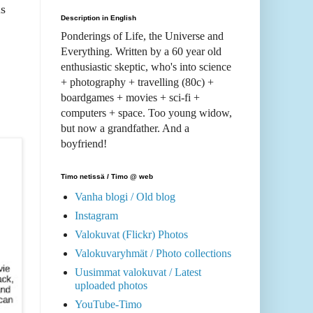
ls
Description in English
Ponderings of Life, the Universe and
Everything. Written by a 60 year old
enthusiastic skeptic, who's into science
+ photography + travelling (80c) +
boardgames + movies + sci-fi +
computers + space. Too young widow,
but now a grandfather. And a
boyfriend!
Timo netissä / Timo @ web
Vanha blogi / Old blog
Instagram
Valokuvat (Flickr) Photos
Valokuvaryhmät / Photo collections
Uusimmat valokuvat / Latest
uploaded photos
YouTube-Timo