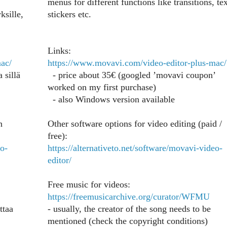
menus for different functions like transitions, tex
ksille,
stickers etc.
Links:
ac/
https://www.movavi.com/video-editor-plus-mac/
 sillä
- price about 35€ (googled ’movavi coupon’
worked on my first purchase)
- also Windows version available
n
Other software options for video editing (paid /
free):
eo-
https://alternativeto.net/software/movavi-video-
editor/
Free music for videos:
https://freemusicarchive.org/curator/WFMU
ttaa
- usually, the creator of the song needs to be
mentioned (check the copyright conditions)