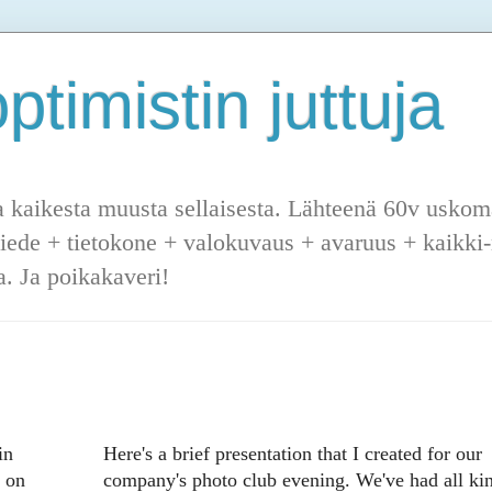
ptimistin juttuja
a kaikesta muusta sellaisesta. Lähteenä 60v uskoma
tiede + tietokone + valokuvaus + avaruus + kaikki-m
. Ja poikakaveri!
in
Here's a brief presentation that I created for our
a on
company's photo club evening. We've had all ki