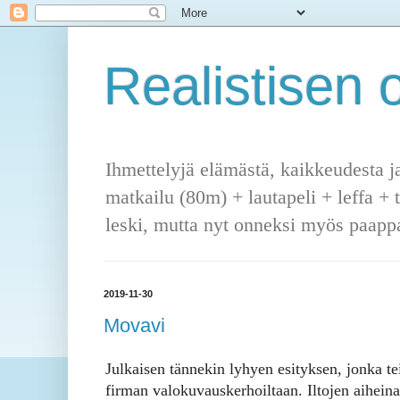
Realistisen o
Ihmettelyjä elämästä, kaikkeudesta j
matkailu (80m) + lautapeli + leffa + 
leski, mutta nyt onneksi myös paappa
2019-11-30
Movavi
Julkaisen tännekin lyhyen esityksen, jonka te
firman valokuvauskerhoiltaan. Iltojen aihein