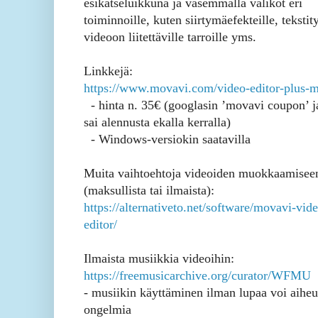
esikatseluikkuna ja vasemmalla valikot eri
toiminnoille, kuten siirtymäefekteille, tekstity
videoon liitettäville tarroille yms.
Linkkejä:
https://www.movavi.com/video-editor-plus-m
- hinta n. 35€ (googlasin ’movavi coupon’ ja
sai alennusta ekalla kerralla)
- Windows-versiokin saatavilla
Muita vaihtoehtoja videoiden muokkaamisee
(maksullista tai ilmaista):
https://alternativeto.net/software/movavi-vid
editor/
Ilmaista musiikkia videoihin:
https://freemusicarchive.org/curator/WFMU
- musiikin käyttäminen ilman lupaa voi aiheu
ongelmia