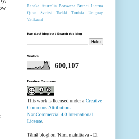
ly,
Ranska
Australia
Botswana
Brunei
Liettua
now
Qatar
Sveitsi
Tsekki
Tunisia
Uruguay
Vatikaani
Hae tästä blogista / Search this blog
Visitors
600,107
Creative Commons
This work is licensed under a
Creative
Commons Attribution-
NonCommercial 4.0 International
:
License
.
Tämä blogi on 'Nimi mainittava - Ei