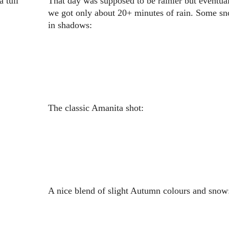
ä tuli
That day was supposed to be rainier but eventual
we got only about 20+ minutes of rain. Some s
in shadows:
The classic Amanita shot:
A nice blend of slight Autumn colours and snow