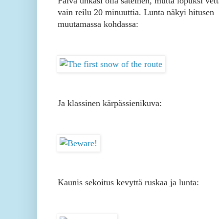
Päivä uhkasi olla sateinen, mutta lopuksi vett
vain reilu 20 minuuttia. Lunta näkyi hitusen
muutamassa kohdassa:
Ja klassinen kärpässienikuva:
Kaunis sekoitus kevyttä ruskaa ja lunta: