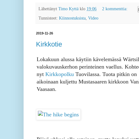
Lähettänyt
Timo Kyttä
klo
19:06
2 kommenttia:
Tunnisteet:
Kiinnostuksista
,
Video
2019-11-26
Kirkkotie
Lokakuun alussa käytiin kävelemässä Wärtsi
valokuvauskerhon perinteinen vaellus. Kohte
nyt
Kirkkopolku
Tuovilassa. Tuota pitkin on
aikoinaan kuljettu Mustasaaren kirkkoon Va
Vaasaan.