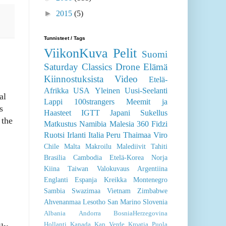
►
2015
(5)
Tunnisteet / Tags
ViikonKuva
Pelit
Suomi
Saturday Classics
Drone
Elämä
Kiinnostuksista
Video
Etelä-
Afrikka
USA
Yleinen
Uusi-Seelanti
al
Lappi
100strangers
Meemit ja
s
Haasteet
IGTT
Japani
Sukellus
 the
Matkustus
Namibia
Malesia
360
Fidzi
Ruotsi
Irlanti
Italia
Peru
Thaimaa
Viro
Chile
Malta
Makroilu
Malediivit
Tahiti
Brasilia
Cambodia
Etelä-Korea
Norja
Kiina
Taiwan
Valokuvaus
Argentiina
Englanti
Espanja
Kreikka
Montenegro
Sambia
Swazimaa
Vietnam
Zimbabwe
Ahvenanmaa
Lesotho
San Marino
Slovenia
Albania
Andorra
BosniaHerzegovina
Hollanti
Kanada
Kap Verde
Kroatia
Puola