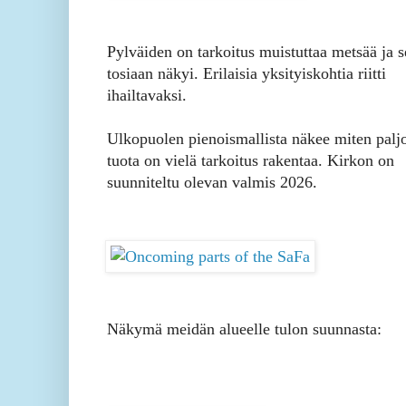
Pylväiden on tarkoitus muistuttaa metsää ja s
tosiaan näkyi. Erilaisia yksityiskohtia riitti
ihailtavaksi.
Ulkopuolen pienoismallista näkee miten palj
tuota on vielä tarkoitus rakentaa. Kirkon on
suunniteltu olevan valmis 2026.
Näkymä meidän alueelle tulon suunnasta: