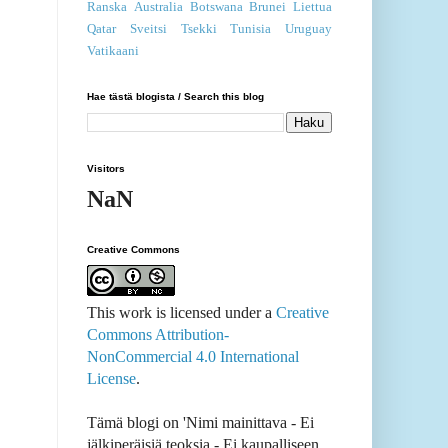
Ranska
Australia
Botswana
Brunei
Liettua
Qatar
Sveitsi
Tsekki
Tunisia
Uruguay
Vatikaani
Hae tästä blogista / Search this blog
Visitors
NaN
Creative Commons
This work is licensed under a
Creative
Commons Attribution-
NonCommercial 4.0 International
License
.
Tämä blogi on 'Nimi mainittava - Ei
jälkiperäisiä teoksia - Ei kaupalliseen