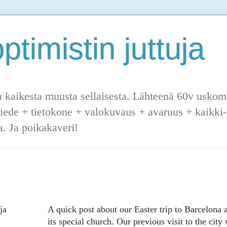
ptimistin juttuja
a kaikesta muusta sellaisesta. Lähteenä 60v uskoma
tiede + tietokone + valokuvaus + avaruus + kaikki-m
. Ja poikakaveri!
ja
A quick post about our Easter trip to Barcelona 
its special church. Our previous visit to the city