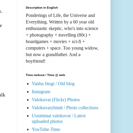
Description in English
s.
Ponderings of Life, the Universe and
Everything. Written by a 60 year old
e
enthusiastic skeptic, who's into science
+ photography + travelling (80c) +
boardgames + movies + sci-fi +
computers + space. Too young widow,
but now a grandfather. And a
boyfriend!
Timo netissä / Timo @ web
Vanha blogi / Old blog
Instagram
alk
Valokuvat (Flickr) Photos
Valokuvaryhmät / Photo collections
Uusimmat valokuvat / Latest
uploaded photos
YouTube-Timo