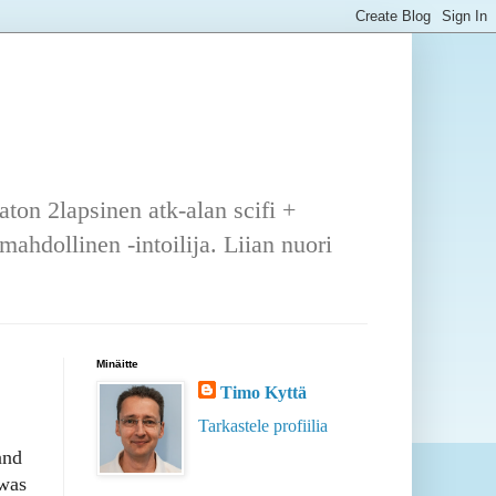
ton 2lapsinen atk-alan scifi +
ahdollinen -intoilija. Liian nuori
Minäitte
Timo Kyttä
Tarkastele profiilia
and
 was