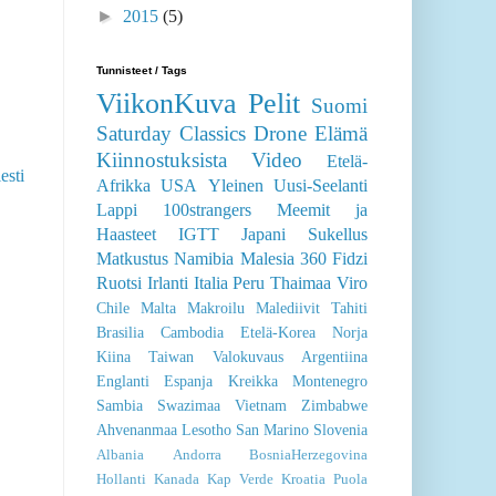
►
2015
(5)
Tunnisteet / Tags
ViikonKuva
Pelit
Suomi
Saturday Classics
Drone
Elämä
Kiinnostuksista
Video
Etelä-
esti
Afrikka
USA
Yleinen
Uusi-Seelanti
Lappi
100strangers
Meemit ja
Haasteet
IGTT
Japani
Sukellus
Matkustus
Namibia
Malesia
360
Fidzi
Ruotsi
Irlanti
Italia
Peru
Thaimaa
Viro
Chile
Malta
Makroilu
Malediivit
Tahiti
Brasilia
Cambodia
Etelä-Korea
Norja
Kiina
Taiwan
Valokuvaus
Argentiina
Englanti
Espanja
Kreikka
Montenegro
Sambia
Swazimaa
Vietnam
Zimbabwe
Ahvenanmaa
Lesotho
San Marino
Slovenia
Albania
Andorra
BosniaHerzegovina
Hollanti
Kanada
Kap Verde
Kroatia
Puola