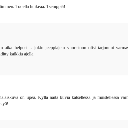
timinen. Todella huikeaa. Tsemppiä!
n aika helposti - jokin jeeppiajelu vuoristoon olisi tarjonnut varmas
itty kaikkia ajella.
laiskuva on upea. Kyllä näitä kuvia katsellessa ja muistellessa var
styä!