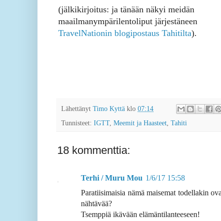
(jälkikirjoitus: ja tänään näkyi meidän
maailmanympärilentoliput järjestäneen
TravelNationin blogipostaus Tahitilta
).
Lähettänyt
Timo Kyttä
klo
07:14
Tunnisteet:
IGTT
,
Meemit ja Haasteet
,
Tahiti
18 kommenttia:
Terhi / Muru Mou
1/6/17 15:58
Paratiisimaisia nämä maisemat todellakin ovat
nähtävää?
Tsemppiä ikävään elämäntilanteeseen!