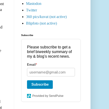
ont
Mastodon
ea
Twitter
360 pics/kuvat (not active)
Blipfoto (not active)
nd
Subscribe
Please subscribe to get a
e
brief biweekly summary of
my & blog's recent news.
Email
*
Subscribe
Provided by SendPulse
d
at