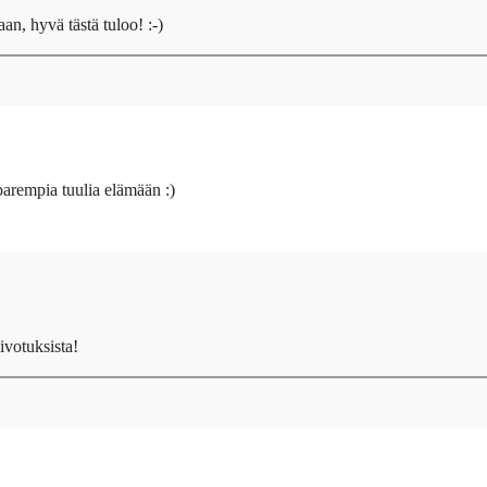
an, hyvä tästä tuloo! :-)
parempia tuulia elämään :)
oivotuksista!