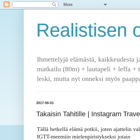
Realistisen o
Ihmettelyjä elämästä, kaikkeudesta j
matkailu (80m) + lautapeli + leffa + 
leski, mutta nyt onneksi myös paappa
2017-06-01
Takaisin Tahitille | Instagram Trav
Tällä hetkellä elämä potkii, joten ajattelin val
IGTT-meemiin mielenpiristykseksi jotain