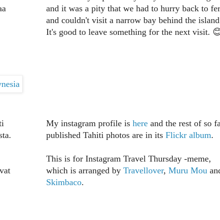
aa
and it was a pity that we had to hurry back to fe
and couldn't visit a narrow bay behind the island
It's good to leave something for the next visit. 
ti
My instagram profile is
here
and the rest of so f
sta.
published Tahiti photos are in its
Flickr album
.
This is for Instagram Travel Thursday -meme,
vat
which is arranged by
Travellover
,
Muru Mou
an
Skimbaco
.