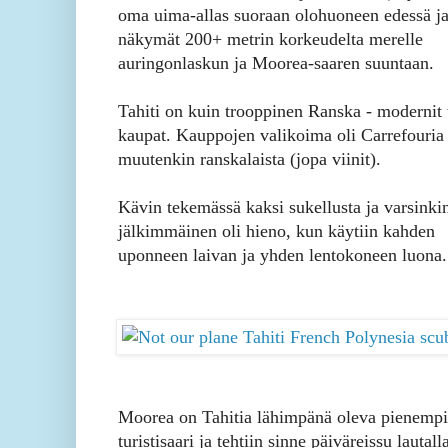
oma uima-allas suoraan olohuoneen edessä ja 
näkymät 200+ metrin korkeudelta merelle
auringonlaskun ja Moorea-saaren suuntaan.
Tahiti on kuin trooppinen Ranska - modernit t
kaupat. Kauppojen valikoima oli Carrefouria 
muutenkin ranskalaista (jopa viinit).
Kävin tekemässä kaksi sukellusta ja varsinki
jälkimmäinen oli hieno, kun käytiin kahden
uponneen laivan ja yhden lentokoneen luona.
Moorea on Tahitia lähimpänä oleva pienempi
turistisaari ja tehtiin sinne päiväreissu lautall