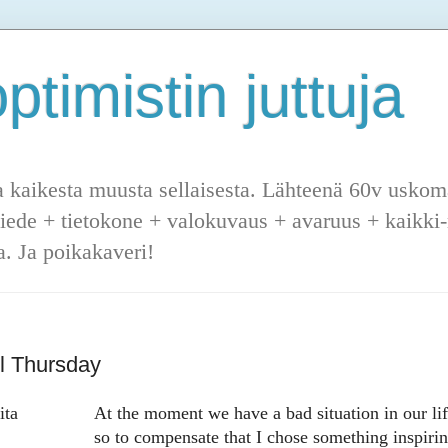
ptimistin juttuja
a kaikesta muusta sellaisesta. Lähteenä 60v uskoma
tiede + tietokone + valokuvaus + avaruus + kaikki-m
. Ja poikakaveri!
el Thursday
ita
At the moment we have a bad situation in our lif
so to compensate that I chose something inspiri