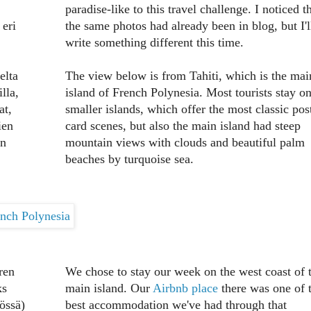
paradise-like to this travel challenge. I noticed t
 eri
the same photos had already been in blog, but I'l
write something different this time.
elta
The view below is from Tahiti, which is the mai
lla,
island of French Polynesia. Most tourists stay o
at,
smaller islands, which offer the most classic pos
ien
card scenes, but also the main island had steep
en
mountain views with clouds and beautiful palm
beaches by turquoise sea.
ren
We chose to stay our week on the west coast of 
ks
main island. Our
Airbnb place
there was one of 
össä)
best accommodation we've had through that