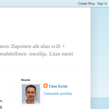
ton 2lapsinen atk-alan scifi +
ahdollinen -intoilija. Liian nuori
Minäitte
Timo Kyttä
Tarkastele profiilia
e,
ng