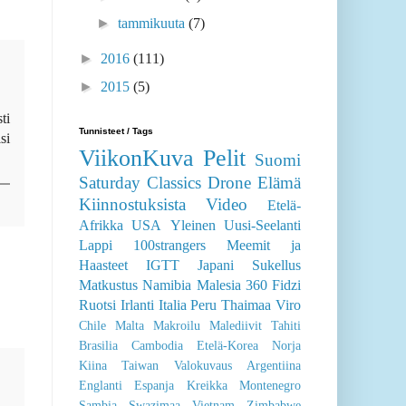
►
tammikuuta
(7)
►
2016
(111)
►
2015
(5)
ti
Tunnisteet / Tags
si
ViikonKuva
Pelit
Suomi
Saturday Classics
Drone
Elämä
Kiinnostuksista
Video
Etelä-
Afrikka
USA
Yleinen
Uusi-Seelanti
Lappi
100strangers
Meemit ja
Haasteet
IGTT
Japani
Sukellus
Matkustus
Namibia
Malesia
360
Fidzi
Ruotsi
Irlanti
Italia
Peru
Thaimaa
Viro
Chile
Malta
Makroilu
Malediivit
Tahiti
Brasilia
Cambodia
Etelä-Korea
Norja
Kiina
Taiwan
Valokuvaus
Argentiina
Englanti
Espanja
Kreikka
Montenegro
Sambia
Swazimaa
Vietnam
Zimbabwe