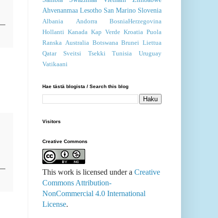
Ahvenanmaa
Lesotho
San Marino
Slovenia
Albania
Andorra
BosniaHerzegovina
Hollanti
Kanada
Kap Verde
Kroatia
Puola
Ranska
Australia
Botswana
Brunei
Liettua
Qatar
Sveitsi
Tsekki
Tunisia
Uruguay
Vatikaani
Hae tästä blogista / Search this blog
Visitors
Creative Commons
This work is licensed under a
Creative
Commons Attribution-
NonCommercial 4.0 International
License
.