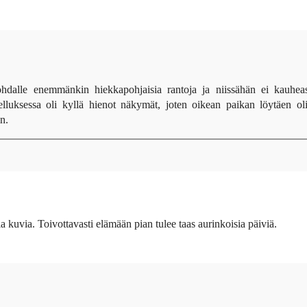
ohdalle enemmänkin hiekkapohjaisia rantoja ja niissähän ei kauheas
lluksessa oli kyllä hienot näkymät, joten oikean paikan löytäen oli
n.
a kuvia. Toivottavasti elämään pian tulee taas aurinkoisia päiviä.