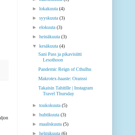
►
lokakuuta
(4)
►
syyskuuta
(3)
►
elokuuta
(3)
►
heinäkuuta
(3)
▼
kesäkuuta
(4)
Sani Pass ja pikavisiitti
Lesothoon
Pandemic Reign of Cthulhu
Makrotex-haaste: Oranssi
Takaisin Tahitille | Instagram
Travel Thursday
►
toukokuuta
(5)
►
huhtikuuta
(3)
aljon
►
maaliskuuta
(5)
►
helmikuuta
(6)