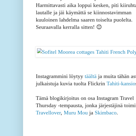
Harmittavasti aika loppui kesken, piti kiiruht
lautalle ja jäi käymättä se kiinnostavimman
kuuloinen lahdelma saaren toiselta puolelta.
Seuraavalla kerralla sitten! 😊
Instagrammini löytyy
täältä
ja muita tähän as
julkaistuja kuvia tuolta Flickrin
Tahiti-kansio
Tämä blogikirjoitus on osa Instagram Travel
Thursday -tempausta, jonka järjestäjinä toimi
Travellover
,
Muru Mou
ja
Skimbaco
.