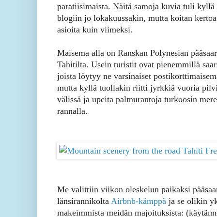
paratiisimaista. Näitä samoja kuvia tuli kyllä
blogiin jo lokakuussakin, mutta koitan kertoa
asioita kuin viimeksi.
Maisema alla on Ranskan Polynesian pääsaar
Tahitilta. Usein turistit ovat pienemmillä saari
joista löytyy ne varsinaiset postikorttimaisem
mutta kyllä tuollakin riitti jyrkkiä vuoria pilv
välissä ja upeita palmurantoja turkoosin mer
rannalla.
Me valittiin viikon oleskelun paikaksi pääsaa
länsirannikolta
Airbnb-kämppä
ja se olikin y
makeimmista meidän majoituksista: (käytänn