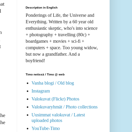
hat
Description in English
l
Ponderings of Life, the Universe and
Everything. Written by a 60 year old
enthusiastic skeptic, who's into science
n
+ photography + travelling (80c) +
n
boardgames + movies + sci-fi +
t
computers + space. Too young widow,
but now a grandfather. And a
boyfriend!
Timo netissä / Timo @ web
Vanha blogi / Old blog
Instagram
Valokuvat (Flickr) Photos
Valokuvaryhmät / Photo collections
Uusimmat valokuvat / Latest
the
uploaded photos
the
YouTube-Timo