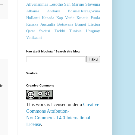
Ahvenanmaa
Lesotho
San Marino
Slovenia
Albania
Andorra
BosniaHerzegovina
Hollanti
Kanada
Kap Verde
Kroatia
Puola
Ranska
Australia
Botswana
Brunei
Liettua
Qatar
Sveitsi
Tsekki
Tunisia
Uruguay
Vatikaani
Hae tästä blogista / Search this blog
Visitors
te
Creative Commons
This work is licensed under a
Creative
Commons Attribution-
NonCommercial 4.0 International
License
.