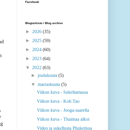
Facebook
Blogiarkisto / Blog archive
►
2026
(35)
►
2025
(59)
ad
►
2024
(60)
t
►
2023
(64)
▼
2022
(63)
►
joulukuuta
(5)
▼
marraskuuta
(5)
Viikon kuva - Sukeltamassa
Viikon kuva - Koh Tao
,
Viikon kuva - Jooga-saarella
e
Viikon kuva - Thaimaa alkoi
ng
Video ja sukellusta Phuketissa