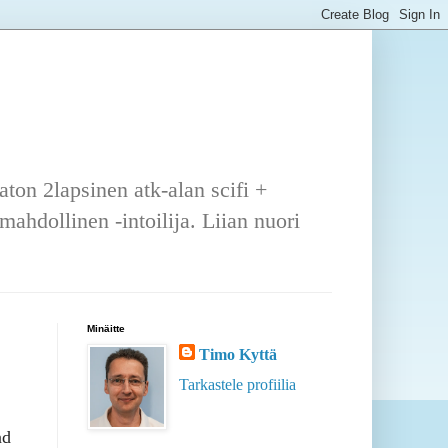
ton 2lapsinen atk-alan scifi +
ahdollinen -intoilija. Liian nuori
Minäitte
Timo Kyttä
Tarkastele profiilia
nd