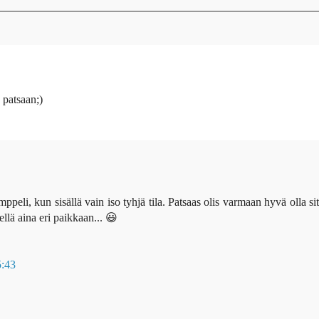
 patsaan;)
emppeli, kun sisällä vain iso tyhjä tila. Patsaas olis varmaan hyvä olla sit
ellä aina eri paikkaan... 😃
5:43