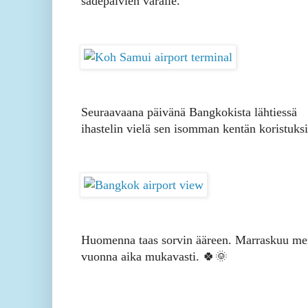
sadepäivien varalle.
Seuraavaana päivänä Bangkokista lähtiessä
ihastelin vielä sen isomman kentän koristuksi
Huomenna taas sorvin ääreen. Marraskuu me
vuonna aika mukavasti. 🍀🌞