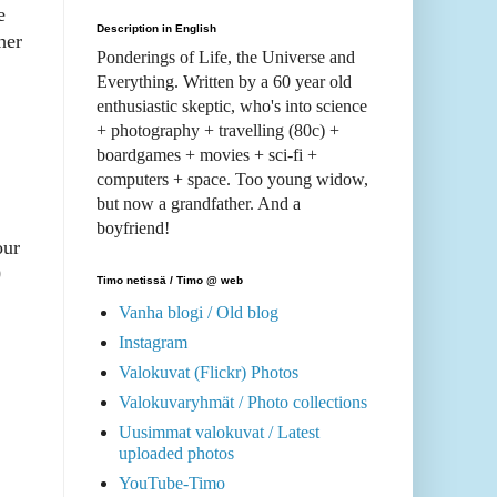
e
Description in English
her
Ponderings of Life, the Universe and
Everything. Written by a 60 year old
enthusiastic skeptic, who's into science
+ photography + travelling (80c) +
boardgames + movies + sci-fi +
computers + space. Too young widow,
but now a grandfather. And a
boyfriend!
our
0
Timo netissä / Timo @ web
Vanha blogi / Old blog
Instagram
Valokuvat (Flickr) Photos
Valokuvaryhmät / Photo collections
Uusimmat valokuvat / Latest
uploaded photos
YouTube-Timo