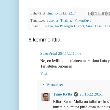
Lähettänyt
Timo Kyttä
klo
22:24
Tunnisteet:
Sukellus
,
Thaimaa
,
ViikonKuva
Sijainti:
Ko Tao, Ko Pha-ngan District, Surat Thani, Th
6 kommenttia:
SusuPetal
28/11/22 15:03
No, on kyllä ollut erilainen marraskuu kuin y
Tervetuloa Suomeen!
Vastaa
Vastaukset
Timo Kyttä
28/11/22 20:51
Kiitos Susu! Mulla on tullut usein s
hutera olo, mutta pitää ottaa rauhalli