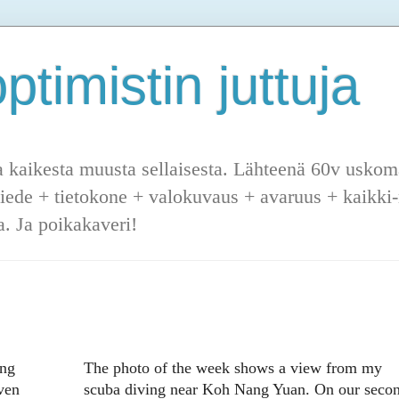
ptimistin juttuja
a kaikesta muusta sellaisesta. Lähteenä 60v uskoma
tiede + tietokone + valokuvaus + avaruus + kaikki-m
. Ja poikakaveri!
ang
The photo of the week shows a view from my
ven
scuba diving near Koh Nang Yuan. On our seco