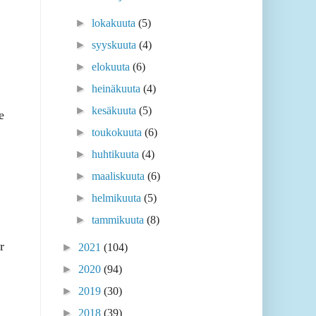
►
lokakuuta
(5)
►
syyskuuta
(4)
►
elokuuta
(6)
►
heinäkuuta
(4)
►
kesäkuuta
(5)
e
►
toukokuuta
(6)
►
huhtikuuta
(4)
►
maaliskuuta
(6)
►
helmikuuta
(5)
►
tammikuuta
(8)
r
►
2021
(104)
►
2020
(94)
►
2019
(30)
►
2018
(39)