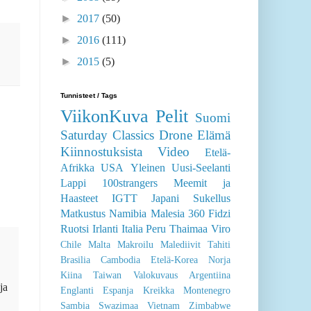
►
2017
(50)
►
2016
(111)
►
2015
(5)
Tunnisteet / Tags
ViikonKuva
Pelit
Suomi
Saturday Classics
Drone
Elämä
Kiinnostuksista
Video
Etelä-
Afrikka
USA
Yleinen
Uusi-Seelanti
Lappi
100strangers
Meemit ja
Haasteet
IGTT
Japani
Sukellus
Matkustus
Namibia
Malesia
360
Fidzi
Ruotsi
Irlanti
Italia
Peru
Thaimaa
Viro
Chile
Malta
Makroilu
Malediivit
Tahiti
Brasilia
Cambodia
Etelä-Korea
Norja
Kiina
Taiwan
Valokuvaus
Argentiina
ja
Englanti
Espanja
Kreikka
Montenegro
Sambia
Swazimaa
Vietnam
Zimbabwe