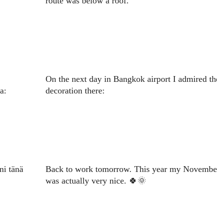
route was below a roof.
On the next day in Bangkok airport I admired th
a:
decoration there:
ni tänä
Back to work tomorrow. This year my Novembe
was actually very nice. 🍀🌞