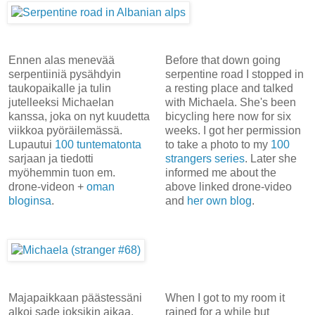
Ennen alas menevää
Before that down going
serpentiiniä pysähdyin
serpentine road I stopped in
taukopaikalle ja tulin
a resting place and talked
jutelleeksi Michaelan
with Michaela. She's been
kanssa, joka on nyt kuudetta
bicycling here now for six
viikkoa pyöräilemässä.
weeks. I got her permission
Lupautui
100 tuntematonta
to take a photo to my
100
sarjaan ja tiedotti
strangers series
. Later she
myöhemmin tuon em.
informed me about the
drone-videon +
oman
above linked drone-video
bloginsa
.
and
her own blog
.
Majapaikkaan päästessäni
When I got to my room it
alkoi sade joksikin aikaa,
rained for a while but