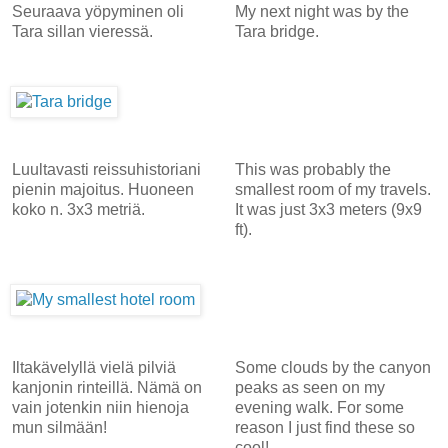
Seuraava yöpyminen oli
My next night was by the
Tara sillan vieressä.
Tara bridge.
Luultavasti reissuhistoriani
This was probably the
pienin majoitus. Huoneen
smallest room of my travels.
koko n. 3x3 metriä.
It was just 3x3 meters (9x9
ft).
Iltakävelyllä vielä pilviä
Some clouds by the canyon
kanjonin rinteillä. Nämä on
peaks as seen on my
vain jotenkin niin hienoja
evening walk. For some
mun silmään!
reason I just find these so
cool!