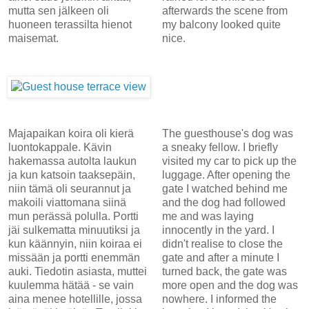
mutta sen jälkeen oli
afterwards the scene from
huoneen terassilta hienot
my balcony looked quite
maisemat.
nice.
Majapaikan koira oli kierä
The guesthouse's dog was
luontokappale. Kävin
a sneaky fellow. I briefly
hakemassa autolta laukun
visited my car to pick up the
ja kun katsoin taaksepäin,
luggage. After opening the
niin tämä oli seurannut ja
gate I watched behind me
makoili viattomana siinä
and the dog had followed
mun perässä polulla. Portti
me and was laying
jäi sulkematta minuutiksi ja
innocently in the yard. I
kun käännyin, niin koiraa ei
didn't realise to close the
missään ja portti enemmän
gate and after a minute I
auki. Tiedotin asiasta, muttei
turned back, the gate was
kuulemma hätää - se vain
more open and the dog was
aina menee hotellille, jossa
nowhere. I informed the