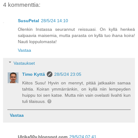
4 kommenttia:
SusuPetal
28/5/24 14:10
Olenkin Instassa seurannut reissuasi. On kyllä henkeä
salpaavia maisemia, mutta parasta on kyllä tuo ihana koira!
Nauti loppulomasta!
Vastaa
Vastaukset
Timo Kyttä
28/5/24 23:05
Kiitos Susu! Hyvin on mennyt, pitää jatkaakin samaa
tahtia. Koiran ymmärränkin, on kyllä niin lempeyden
huippu toi sen katse. Mutta niin vain ovelasti livahti kun
tuli tilaisuus. 😄
Vastaa
Ulrika50v.blogspot.com
29/5/24 07:41