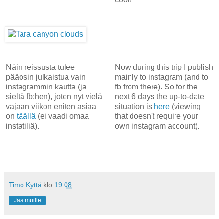
Näin reissusta tulee
Now during this trip I publish
pääosin julkaistua vain
mainly to instagram (and to
instagrammin kautta (ja
fb from there). So for the
sieltä fb:hen), joten nyt vielä
next 6 days the up-to-date
vajaan viikon eniten asiaa
situation is
here
(viewing
on
täällä
(ei vaadi omaa
that doesn't require your
instatiliä).
own instagram account).
Timo Kyttä
klo
19:08
Jaa muille