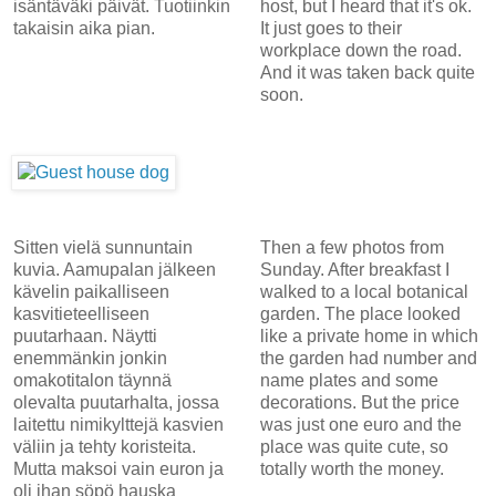
isäntäväki päivät. Tuotiinkin
host, but I heard that it's ok.
takaisin aika pian.
It just goes to their
workplace down the road.
And it was taken back quite
soon.
Sitten vielä sunnuntain
Then a few photos from
kuvia. Aamupalan jälkeen
Sunday. After breakfast I
kävelin paikalliseen
walked to a local botanical
kasvitieteelliseen
garden. The place looked
puutarhaan. Näytti
like a private home in which
enemmänkin jonkin
the garden had number and
omakotitalon täynnä
name plates and some
olevalta puutarhalta, jossa
decorations. But the price
laitettu nimikylttejä kasvien
was just one euro and the
väliin ja tehty koristeita.
place was quite cute, so
Mutta maksoi vain euron ja
totally worth the money.
oli ihan söpö hauska