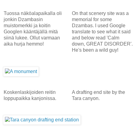
Tuossa näköalapaikalla oli
On that scenery site was a
jonkin Dzambasin
memorial for some
muistomerkki ja koitin
Dzambas. I used Google
Googlen kääntäjällä mitä
translate to see what it said
siinä lukee. Ollut varmaan
and below read 'Calm
aika hurja hemmo!
down, GREAT DISORDER'.
He's been a wild guy!
Koskenlaskijoiden reitin
A drafting end site by the
loppupaikka kanjonissa.
Tara canyon.