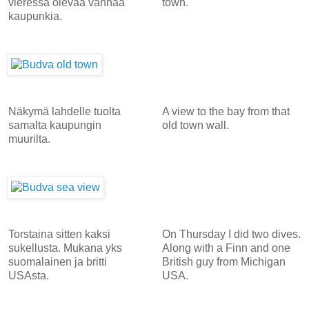
vieressä olevaa vanhaa
town.
kaupunkia.
Näkymä lahdelle tuolta
A view to the bay from that
samalta kaupungin
old town wall.
muurilta.
Torstaina sitten kaksi
On Thursday I did two dives.
sukellusta. Mukana yks
Along with a Finn and one
suomalainen ja britti
British guy from Michigan
USAsta.
USA.