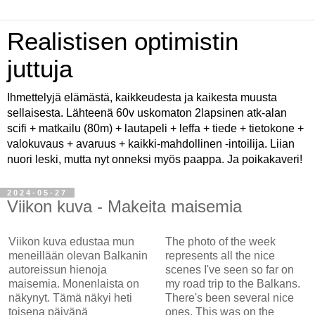
Realistisen optimistin
juttuja
Ihmettelyjä elämästä, kaikkeudesta ja kaikesta muusta
sellaisesta. Lähteenä 60v uskomaton 2lapsinen atk-alan
scifi + matkailu (80m) + lautapeli + leffa + tiede + tietokone +
valokuvaus + avaruus + kaikki-mahdollinen -intoilija. Liian
nuori leski, mutta nyt onneksi myös paappa. Ja poikakaveri!
2024-05-27
Viikon kuva - Makeita maisemia
Viikon kuva edustaa mun
The photo of the week
meneillään olevan Balkanin
represents all the nice
autoreissun hienoja
scenes I've seen so far on
maisemia. Monenlaista on
my road trip to the Balkans.
näkynyt. Tämä näkyi heti
There's been several nice
toisena päivänä
ones. This was on the