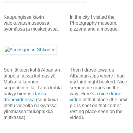
Kaupungissa kävin
In the city I visited the
valokuvausmuseossa,
Photography museum,
syömässä ja moskeijassa.
pizzeria and a mosque.
Sen jälkeen kohti Albanian
Then I drove towards
alppeja, jossa kolmas yö.
Albanian alps where I had
Matkalla kunnon
my third night booked. Nice
serpentiiniteitä. Tämä kohta
serpentine roads on the
näkyy hienosti
tässä
way. Here's
a nice drone
dronevideossa
(seur kuva
video
of that place (the next
otettu videolla näkyvässä
pic is shot on that corner
ylimmässä taukopaikka-
resting place seen on the
mutkassa).
video).