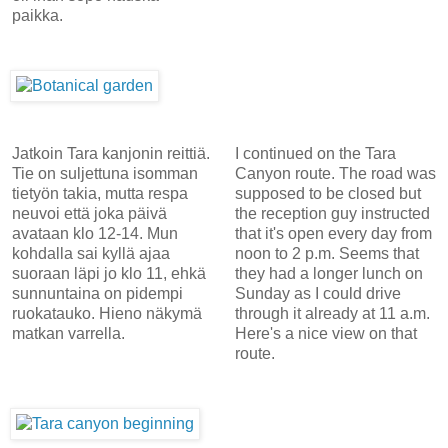
paikka.
Jatkoin Tara kanjonin reittiä.
I continued on the Tara
Tie on suljettuna isomman
Canyon route. The road was
tietyön takia, mutta respa
supposed to be closed but
neuvoi että joka päivä
the reception guy instructed
avataan klo 12-14. Mun
that it's open every day from
kohdalla sai kyllä ajaa
noon to 2 p.m. Seems that
suoraan läpi jo klo 11, ehkä
they had a longer lunch on
sunnuntaina on pidempi
Sunday as I could drive
ruokatauko. Hieno näkymä
through it already at 11 a.m.
matkan varrella.
Here's a nice view on that
route.