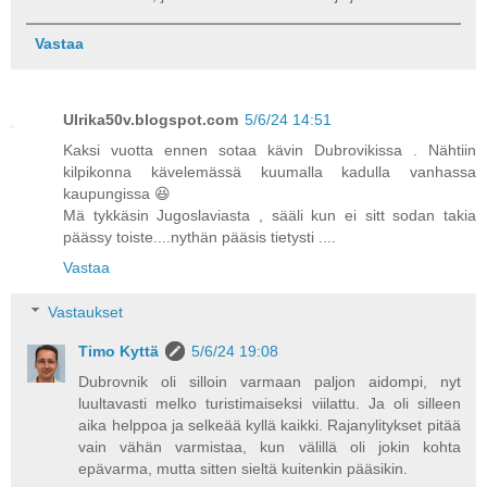
Vastaa
Ulrika50v.blogspot.com
5/6/24 14:51
Kaksi vuotta ennen sotaa kävin Dubrovikissa . Nähtiin
kilpikonna kävelemässä kuumalla kadulla vanhassa
kaupungissa 😆
Mä tykkäsin Jugoslaviasta , sääli kun ei sitt sodan takia
päässy toiste....nythän pääsis tietysti ....
Vastaa
Vastaukset
Timo Kyttä
5/6/24 19:08
Dubrovnik oli silloin varmaan paljon aidompi, nyt
luultavasti melko turistimaiseksi viilattu. Ja oli silleen
aika helppoa ja selkeää kyllä kaikki. Rajanylitykset pitää
vain vähän varmistaa, kun välillä oli jokin kohta
epävarma, mutta sitten sieltä kuitenkin pääsikin.