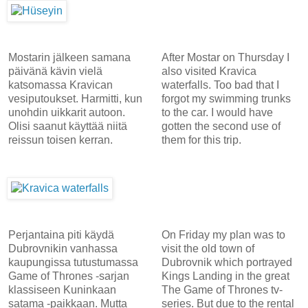
Mostarin jälkeen samana
After Mostar on Thursday I
päivänä kävin vielä
also visited Kravica
katsomassa Kravican
waterfalls. Too bad that I
vesiputoukset. Harmitti, kun
forgot my swimming trunks
unohdin uikkarit autoon.
to the car. I would have
Olisi saanut käyttää niitä
gotten the second use of
reissun toisen kerran.
them for this trip.
Perjantaina piti käydä
On Friday my plan was to
Dubrovnikin vanhassa
visit the old town of
kaupungissa tutustumassa
Dubrovnik which portrayed
Game of Thrones -sarjan
Kings Landing in the great
klassiseen Kuninkaan
The Game of Thrones tv-
satama -paikkaan. Mutta
series. But due to the rental