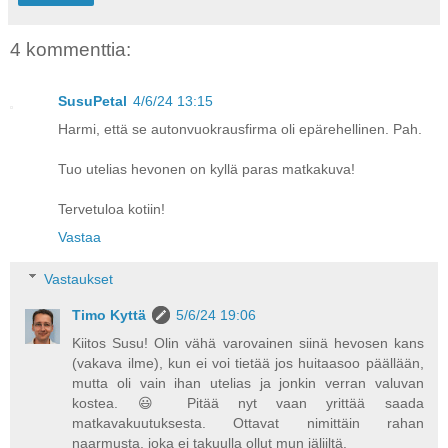
4 kommenttia:
SusuPetal
4/6/24 13:15
Harmi, että se autonvuokrausfirma oli epärehellinen. Pah.
Tuo utelias hevonen on kyllä paras matkakuva!
Tervetuloa kotiin!
Vastaa
Vastaukset
Timo Kyttä
5/6/24 19:06
Kiitos Susu! Olin vähä varovainen siinä hevosen kans
(vakava ilme), kun ei voi tietää jos huitaasoo päällään,
mutta oli vain ihan utelias ja jonkin verran valuvan
kostea. 😃 Pitää nyt vaan yrittää saada
matkavakuutuksesta. Ottavat nimittäin rahan
naarmusta, joka ei takuulla ollut mun jäljiltä.