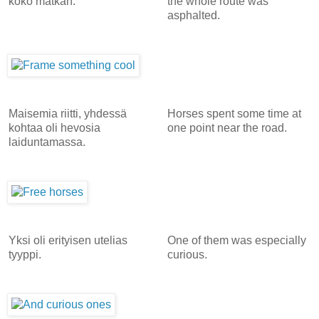
koko matkan.
the whole route was
asphalted.
Maisemia riitti, yhdessä
Horses spent some time at
kohtaa oli hevosia
one point near the road.
laiduntamassa.
Yksi oli erityisen utelias
One of them was especially
tyyppi.
curious.