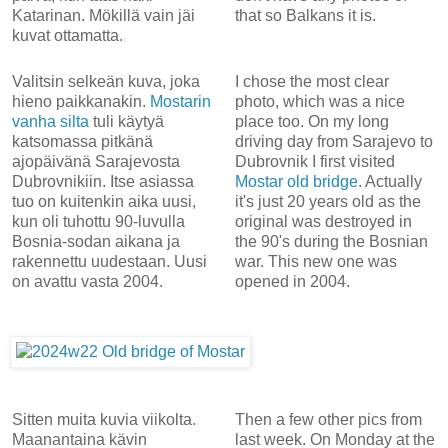
Katarinan. Mökillä vain jäi
that so Balkans it is.
kuvat ottamatta.
Valitsin selkeän kuva, joka
I chose the most clear
hieno paikkanakin.
Mostarin
photo, which was a nice
vanha silta
tuli käytyä
place too. On my long
katsomassa pitkänä
driving day from Sarajevo to
ajopäivänä Sarajevosta
Dubrovnik I first visited
Dubrovnikiin. Itse asiassa
Mostar old bridge
. Actually
tuo on kuitenkin aika uusi,
it's just 20 years old as the
kun oli tuhottu 90-luvulla
original was destroyed in
Bosnia-sodan aikana ja
the 90's during the Bosnian
rakennettu uudestaan. Uusi
war. This new one was
on avattu vasta 2004.
opened in 2004.
Sitten muita kuvia viikolta.
Then a few other pics from
Maanantaina kävin
last week. On Monday at the