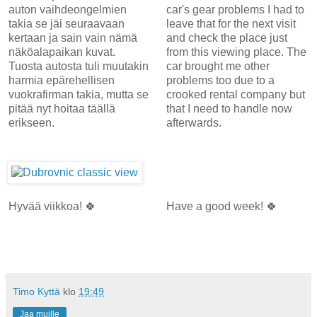
auton vaihdeongelmien
car's gear problems I had to
takia se jäi seuraavaan
leave that for the next visit
kertaan ja sain vain nämä
and check the place just
näköalapaikan kuvat.
from this viewing place. The
Tuosta autosta tuli muutakin
car brought me other
harmia epärehellisen
problems too due to a
vuokrafirman takia, mutta se
crooked rental company but
pitää nyt hoitaa täällä
that I need to handle now
erikseen.
afterwards.
Hyvää viikkoa! 🍀
Have a good week! 🍀
Timo Kyttä
klo
19:49
Jaa muille