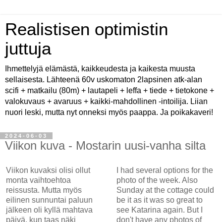
Realistisen optimistin
juttuja
Ihmettelyjä elämästä, kaikkeudesta ja kaikesta muusta
sellaisesta. Lähteenä 60v uskomaton 2lapsinen atk-alan
scifi + matkailu (80m) + lautapeli + leffa + tiede + tietokone +
valokuvaus + avaruus + kaikki-mahdollinen -intoilija. Liian
nuori leski, mutta nyt onneksi myös paappa. Ja poikakaveri!
2024-06-03
Viikon kuva - Mostarin uusi-vanha silta
Viikon kuvaksi olisi ollut
I had several options for the
monta vaihtoehtoa
photo of the week. Also
reissusta. Mutta myös
Sunday at the cottage could
eilinen sunnuntai paluun
be it as it was so great to
jälkeen oli kyllä mahtava
see Katarina again. But I
päivä, kun taas näki
don't have any photos of