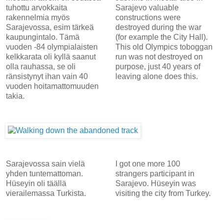
tuhottu arvokkaita
Sarajevo valuable
rakennelmia myös
constructions were
Sarajevossa, esim tärkeä
destroyed during the war
kaupungintalo. Tämä
(for example the City Hall).
vuoden -84 olympialaisten
This old Olympics toboggan
kelkkarata oli kyllä saanut
run was not destroyed on
olla rauhassa, se oli
purpose, just 40 years of
ränsistynyt ihan vain 40
leaving alone does this.
vuoden hoitamattomuuden
takia.
Sarajevossa sain vielä
I got one more 100
yhden tuntemattoman.
strangers participant in
Hüseyin oli täällä
Sarajevo. Hüseyin was
vierailemassa Turkista.
visiting the city from Turkey.