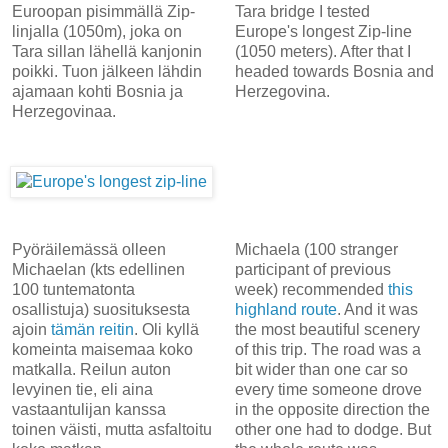
Euroopan pisimmällä Zip-
Tara bridge I tested
linjalla (1050m), joka on
Europe's longest Zip-line
Tara sillan lähellä kanjonin
(1050 meters). After that I
poikki. Tuon jälkeen lähdin
headed towards Bosnia and
ajamaan kohti Bosnia ja
Herzegovina.
Herzegovinaa.
Pyöräilemässä olleen
Michaela (100 stranger
Michaelan (kts edellinen
participant of previous
100 tuntematonta
week) recommended
this
osallistuja) suosituksesta
highland route
. And it was
ajoin
tämän reitin
. Oli kyllä
the most beautiful scenery
komeinta maisemaa koko
of this trip. The road was a
matkalla. Reilun auton
bit wider than one car so
levyinen tie, eli aina
every time someone drove
vastaantulijan kanssa
in the opposite direction the
toinen väisti, mutta asfaltoitu
other one had to dodge. But