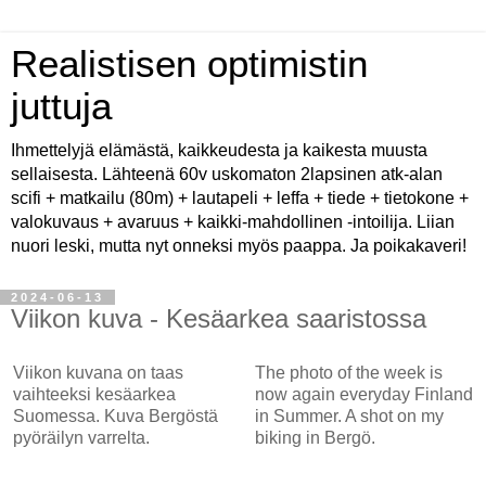
Realistisen optimistin
juttuja
Ihmettelyjä elämästä, kaikkeudesta ja kaikesta muusta
sellaisesta. Lähteenä 60v uskomaton 2lapsinen atk-alan
scifi + matkailu (80m) + lautapeli + leffa + tiede + tietokone +
valokuvaus + avaruus + kaikki-mahdollinen -intoilija. Liian
nuori leski, mutta nyt onneksi myös paappa. Ja poikakaveri!
2024-06-13
Viikon kuva - Kesäarkea saaristossa
Viikon kuvana on taas
The photo of the week is
vaihteeksi kesäarkea
now again everyday Finland
Suomessa. Kuva Bergöstä
in Summer. A shot on my
pyöräilyn varrelta.
biking in Bergö.