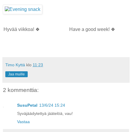
Hyvää viikkoa! 🍀
Have a good week! 🍀
Timo Kyttä
klo
11:23
Jaa muille
2 kommenttia:
SusuPetal
13/6/24 15:24
Syväjäädytettyä jäätelöä, vau!
Vastaa