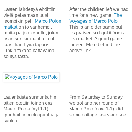
Lasten lähdettyä ehdittiin
After the children left we had
vielä pelaamaan uusi
time for a new game:
The
isompikin peli.
Marco Polon
Voyages of Marco Polo
.
matkat
on jo vanhempi,
This is an older game but
mutta paljon kehuttu, joten
it's praised so I got it from a
ostin sen kirpparilta ja oli
flea market. A good game
taas ihan hyvä tapaus.
indeed. More behind the
Linkin takana kattavampi
above link.
selitys tästä.
Lauantaista sunnuntaihin
From Saturday to Sunday
sitten otettiin toinen erä
we got another round of
Marco Poloa (nyt 1-1),
Marco Polo (now 1-1), did
puuhailtiin mökkipuuhia ja
some cottage tasks and ate.
syötiin.