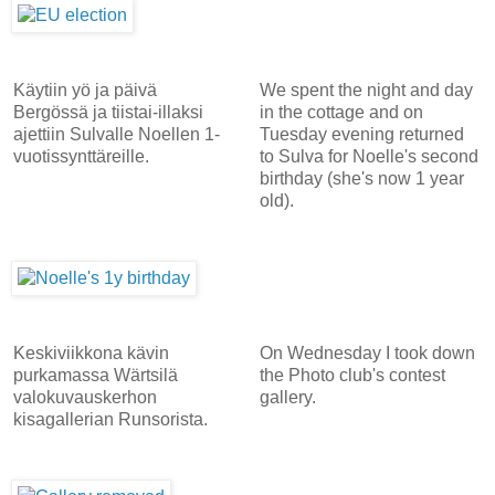
Käytiin yö ja päivä
We spent the night and day
Bergössä ja tiistai-illaksi
in the cottage and on
ajettiin Sulvalle Noellen 1-
Tuesday evening returned
vuotissynttäreille.
to Sulva for Noelle's second
birthday (she's now 1 year
old).
Keskiviikkona kävin
On Wednesday I took down
purkamassa Wärtsilä
the Photo club's contest
valokuvauskerhon
gallery.
kisagallerian Runsorista.