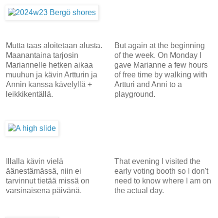
Mutta taas aloitetaan alusta.
But again at the beginning
Maanantaina tarjosin
of the week. On Monday I
Mariannelle hetken aikaa
gave Marianne a few hours
muuhun ja kävin Artturin ja
of free time by walking with
Annin kanssa kävelyllä +
Artturi and Anni to a
leikkikentällä.
playground.
Illalla kävin vielä
That evening I visited the
äänestämässä, niin ei
early voting booth so I don't
tarvinnut tietää missä on
need to know where I am on
varsinaisena päivänä.
the actual day.