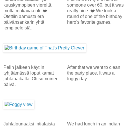
kuuskymppisen viereltä,
someone over 60, but it was
mutta mukavaa oli. ❤️
really nice. ❤️ We took a
Otettiin aamusta erä
round of one of the birthday
päivänsankarin yhtä
hero's favorite games.
lempipeleistä.
Pelin jälkeen käytiin
After that we went to clean
tyhjäämässä loput kamat
the party place. It was a
juhlapaikalta. Oli sumuinen
foggy day.
päivä.
Juhlalounaaksi intialaista
We had lunch in an Indian