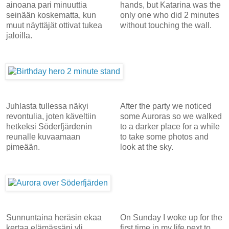
ainoana pari minuuttia
hands, but Katarina was the
seinään koskematta, kun
only one who did 2 minutes
muut näyttäjät ottivat tukea
without touching the wall.
jaloilla.
Juhlasta tullessa näkyi
After the party we noticed
revontulia, joten käveltiin
some Auroras so we walked
hetkeksi Söderfjärdenin
to a darker place for a while
reunalle kuvaamaan
to take some photos and
pimeään.
look at the sky.
Sunnuntaina heräsin ekaa
On Sunday I woke up for the
kertaa elämässäni yli
first time in my life next to