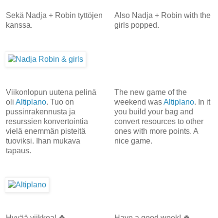
Sekä Nadja + Robin tyttöjen
Also Nadja + Robin with the
kanssa.
girls popped.
Viikonlopun uutena pelinä
The new game of the
oli
Altiplano
. Tuo on
weekend was
Altiplano
. In it
pussinrakennusta ja
you build your bag and
resurssien konvertointia
convert resources to other
vielä enemmän pisteitä
ones with more points. A
tuoviksi. Ihan mukava
nice game.
tapaus.
Hyvää viikkoa! 🍀
Have a good week! 🍀