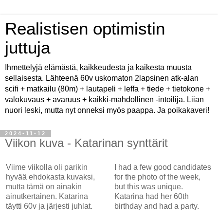
Realistisen optimistin
juttuja
Ihmettelyjä elämästä, kaikkeudesta ja kaikesta muusta
sellaisesta. Lähteenä 60v uskomaton 2lapsinen atk-alan
scifi + matkailu (80m) + lautapeli + leffa + tiede + tietokone +
valokuvaus + avaruus + kaikki-mahdollinen -intoilija. Liian
nuori leski, mutta nyt onneksi myös paappa. Ja poikakaveri!
2024-11-12
Viikon kuva - Katarinan synttärit
Viime viikolla oli parikin
I had a few good candidates
hyvää ehdokasta kuvaksi,
for the photo of the week,
mutta tämä on ainakin
but this was unique.
ainutkertainen. Katarina
Katarina had her 60th
täytti 60v ja järjesti juhlat.
birthday and had a party.