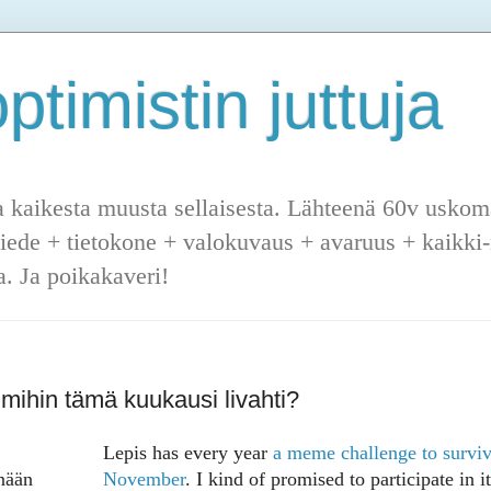
ptimistin juttuja
a kaikesta muusta sellaisesta. Lähteenä 60v uskoma
tiede + tietokone + valokuvaus + avaruus + kaikki-m
. Ja poikakaveri!
mihin tämä kuukausi livahti?
Lepis has every year
a meme challenge to survi
änään
November
. I kind of promised to participate in it