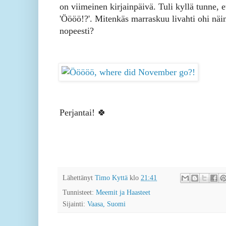
on viimeinen kirjainpäivä. Tuli kyllä tunne, e
'Öööö!?'. Mitenkäs marraskuu livahti ohi näi
nopeesti?
Perjantai! 🍀
Lähettänyt
Timo Kyttä
klo
21:41
Tunnisteet:
Meemit ja Haasteet
Sijainti:
Vaasa, Suomi