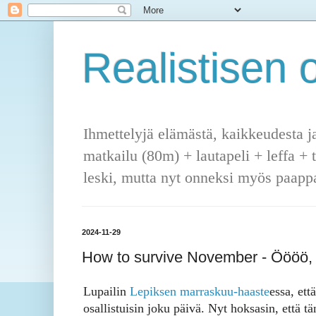
Realistisen o
Ihmettelyjä elämästä, kaikkeudesta j
matkailu (80m) + lautapeli + leffa + 
leski, mutta nyt onneksi myös paappa
2024-11-29
How to survive November - Öööö, 
Lupailin
Lepiksen marraskuu-haaste
essa, että
osallistuisin joku päivä. Nyt hoksasin, että t