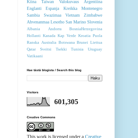
Kiina
Taiwan
Valokuvaus
Argentiina
Englanti
Espanja
Kreikka
Montenegro
Sambia
Swazimaa
Vietnam
Zimbabwe
Ahvenanmaa
Lesotho
San Marino
Slovenia
Albania
Andorra
BosniaHerzegovina
Hollanti
Kanada
Kap Verde
Kroatia
Puola
Ranska
Australia
Botswana
Brunei
Liettua
Qatar
Sveitsi
Tsekki
Tunisia
Uruguay
Vatikaani
Hae tästä blogista / Search this blog
Visitors
601,305
Creative Commons
This work is licensed under a
Creative