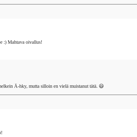
e :) Mahtava oivallus!
melkein Ä-hky, mutta silloin en vielä muistanut tätä. 😃
ö!