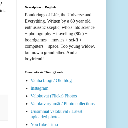
?
Description in English
t's
Ponderings of Life, the Universe and
Everything. Written by a 60 year old
enthusiastic skeptic, who's into science
+ photography + travelling (80c) +
boardgames + movies + sci-fi +
computers + space. Too young widow,
but now a grandfather. And a
boyfriend!
Timo netissä / Timo @ web
Vanha blogi / Old blog
Instagram
Valokuvat (Flickr) Photos
Valokuvaryhmät / Photo collections
Uusimmat valokuvat / Latest
uploaded photos
YouTube-Timo