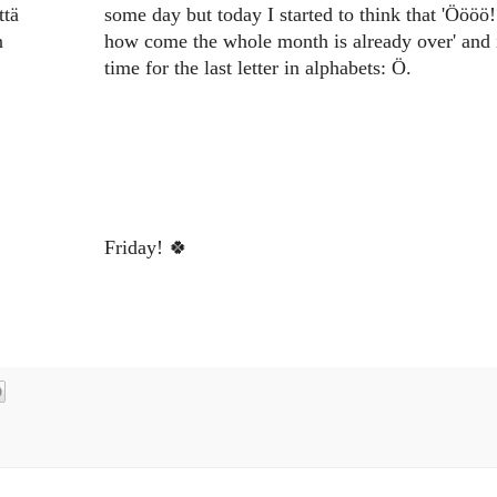
ttä
some day but today I started to think that 'Öööö!
n
how come the whole month is already over' and i
time for the last letter in alphabets: Ö.
Friday! 🍀