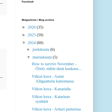
Facebook
Blogiarkisto / Blog archive
►
2026
(35)
►
2025
(59)
▼
2024
(60)
►
joulukuuta
(6)
▼
marraskuuta
(5)
How to survive November -
Öööö, mihin tämä kuukaus...
Viikon kuva - Aarne
Alligaattoria katsomassa
Viikon kuva - Kanarialla
Viikon kuva - Katarinan
synttärit
Viikon kuva - Artturi parturissa