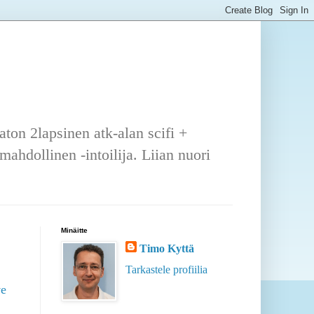
ton 2lapsinen atk-alan scifi +
ahdollinen -intoilija. Liian nuori
Minäitte
Timo Kyttä
Tarkastele profiilia
ve