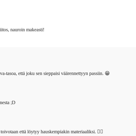
nauroin makeasti!
a-tasoa, että joku sen sieppaisi väärennettyyn passiin. 😁
nesta ;D
 toivotaan että löytyy hauskempiakin materiaaliksi. 👍🏻