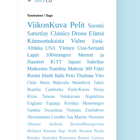
►
2015
(5)
Tunnisteet / Tags
ViikonKuva
Pelit
Suomi
Saturday Classics
Drone
Elämä
Kiinnostuksista
Video
Etelä-
Afrikka
USA
Yleinen
Uusi-Seelanti
Lappi
100strangers
Meemit ja
Haasteet
IGTT
Japani
Sukellus
Matkustus
Namibia
Malesia
360
Fidzi
Ruotsi
Irlanti
Italia
Peru
Thaimaa
Viro
Chile
Malta
Makroilu
Malediivit
Tahiti
Brasilia
Cambodia
Etelä-Korea
Norja
Kiina
Taiwan
Valokuvaus
Argentiina
Englanti
Espanja
Kreikka
Montenegro
Sambia
Swazimaa
Vietnam
Zimbabwe
Ahvenanmaa
Lesotho
San Marino
Slovenia
Albania
Andorra
BosniaHerzegovina
Hollanti
Kanada
Kap Verde
Kroatia
Puola
Ranska
Australia
Botswana
Brunei
Liettua