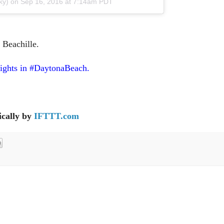
ky)
on
Sep 16, 2016 at 7:14am PDT
 Beachille.
 nights in #DaytonaBeach.
cally by
IFTTT.com