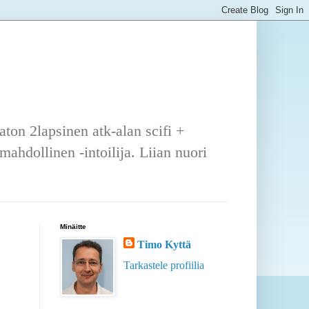
ton 2lapsinen atk-alan scifi +
ahdollinen -intoilija. Liian nuori
Minäitte
Timo Kyttä
Tarkastele profiilia