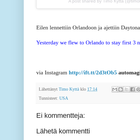
A post shared by Timo Kyttä (@timo
Eilen lennettiin Orlandoon ja ajettiin Daytona
Yesterday we flew to Orlando to stay first 3
via Instagram
http://ift.tt/2d3tOb5
automagi
Lähettänyt
Timo Kyttä
klo
17:14
Tunnisteet:
USA
Ei kommentteja:
Lähetä kommentti