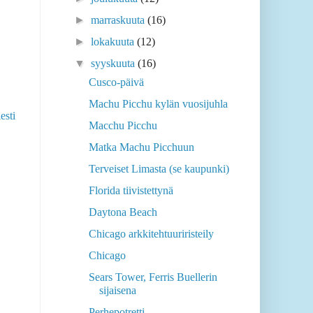
►
marraskuuta
(16)
►
lokakuuta
(12)
▼
syyskuuta
(16)
Cusco-päivä
Machu Picchu kylän vuosijuhla
esti
Macchu Picchu
Matka Machu Picchuun
Terveiset Limasta (se kaupunki)
Florida tiivistettynä
Daytona Beach
Chicago arkkitehtuuriristeily
Chicago
Sears Tower, Ferris Buellerin
sijaisena
Perhepotretti