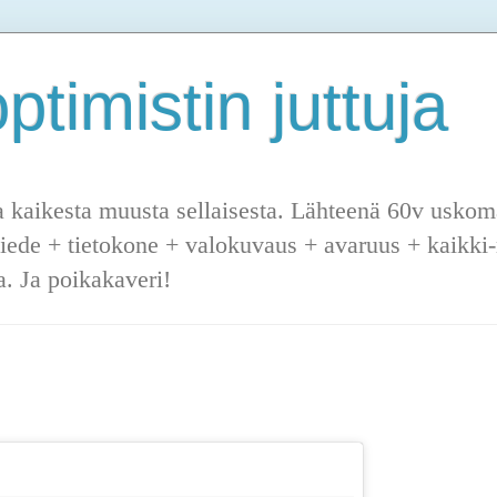
ptimistin juttuja
a kaikesta muusta sellaisesta. Lähteenä 60v uskoma
tiede + tietokone + valokuvaus + avaruus + kaikki-m
. Ja poikakaveri!