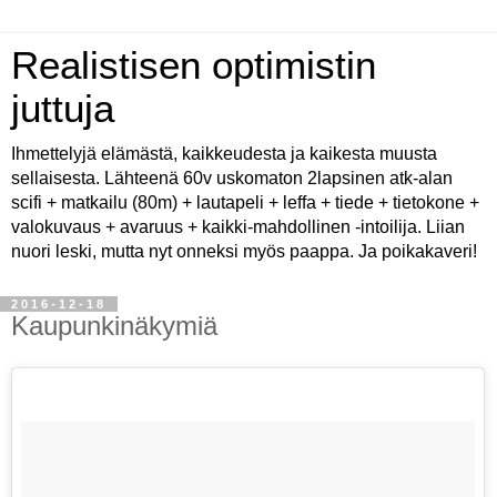
Realistisen optimistin
juttuja
Ihmettelyjä elämästä, kaikkeudesta ja kaikesta muusta
sellaisesta. Lähteenä 60v uskomaton 2lapsinen atk-alan
scifi + matkailu (80m) + lautapeli + leffa + tiede + tietokone +
valokuvaus + avaruus + kaikki-mahdollinen -intoilija. Liian
nuori leski, mutta nyt onneksi myös paappa. Ja poikakaveri!
2016-12-18
Kaupunkinäkymiä