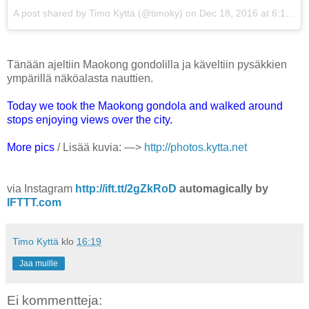
A post shared by Timo Kyttä (@timoky)
on
Dec 18, 2016 at 6:19am PST
Tänään ajeltiin Maokong gondolilla ja käveltiin pysäkkien
ympärillä näköalasta nauttien.
Today we took the Maokong gondola and walked around
stops enjoying views over the city.
More pics
/ Lisää kuvia: —>
http://photos.kytta.net
via Instagram
http://ift.tt/2gZkRoD
automagically by
IFTTT.com
Timo Kyttä
klo
16:19
Jaa muille
Ei kommentteja: