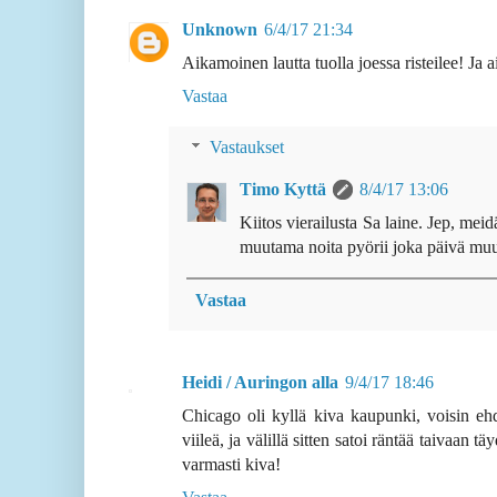
Unknown
6/4/17 21:34
Aikamoinen lautta tuolla joessa risteilee! Ja
Vastaa
Vastaukset
Timo Kyttä
8/4/17 13:06
Kiitos vierailusta Sa laine. Jep, mei
muutama noita pyörii joka päivä mu
Vastaa
Heidi / Auringon alla
9/4/17 18:46
Chicago oli kyllä kiva kaupunki, voisin eh
viileä, ja välillä sitten satoi räntää taivaan 
varmasti kiva!