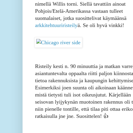
nimellä Willis torni. Siellä tavattiin ainoat
Pohjois/Etelä-Amerikassa vastaan tulleet
suomalaiset, jotka suosittelivat käymäänsä
arkkitehtuuriristeily
ä. Se oli hyvä vinkki!
Risteily kesti n. 90 minuuttia ja matkan varre
asiantuntevalta oppaalta riitti paljon kiinnost
tietoa rakennuksista ja kaupungin kehittymise
Esimerkiksi joen suunta oli aikoinaan käännet
mistä tietysti tuli isot oikeusjutut. Kärjellään
seisovan lyijykynän muotoinen rakennus oli 
niin pienelle tontille, että tilaa piti ottaa eriko
ratkaisulla jne jne. Suosittelen! 👍