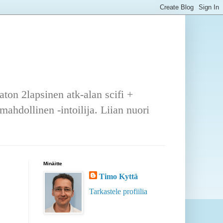
ton 2lapsinen atk-alan scifi +
ahdollinen -intoilija. Liian nuori
Minäitte
Timo Kyttä
Tarkastele profiilia