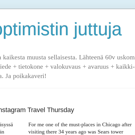
ptimistin juttuja
a kaikesta muusta sellaisesta. Lähteenä 60v uskoma
tiede + tietokone + valokuvaus + avaruus + kaikki-m
. Ja poikakaveri!
 Instagram Travel Thursday
äsyssä
For me one of the must-places in Chicago after
än
visiting there 34 years ago was Sears tower