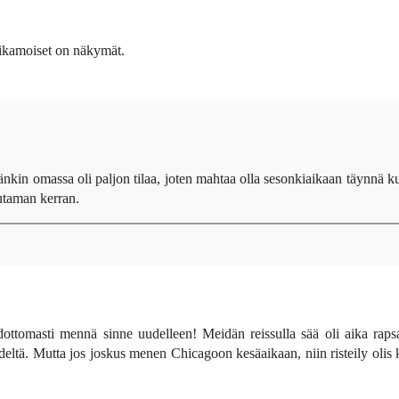
 aikamoiset on näkymät.
dänkin omassa oli paljon tilaa, joten mahtaa olla sesonkiaikaan täynnä k
utaman kerran.
dottomasti mennä sinne uudelleen! Meidän reissulla sää oli aika rap
täydeltä. Mutta jos joskus menen Chicagoon kesäaikaan, niin risteily olis 