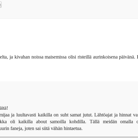
elta, ja kivahan noissa maisemissa olisi risteillä aurinkoisena päivänä.
itä!
oimijaa ja luultavasti kaikilla on suht samat jutut. Lähtöajat ja hinnat va
aikka oli kaikilla about samoilla kohdilla. Tällä meidän omalla o
rin faneja, joten sai siitä vähän hintaetua.