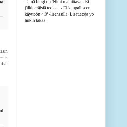
Tämä blogi on 'Nimi mainittava - Ei
ta
jälkiperäisiä teoksia - Ei kaupalliseen
käyttöön 4.0' -lisenssillä. Lisätietoja yo
linkin takaa.
käsin
eella
aisia
ni