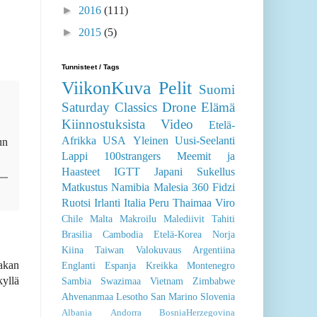
►
2016
(111)
►
2015
(5)
Tunnisteet / Tags
ViikonKuva
Pelit
Suomi
Saturday Classics
Drone
Elämä
Kiinnostuksista
Video
Etelä-
Afrikka
USA
Yleinen
Uusi-Seelanti
un
Lappi
100strangers
Meemit ja
Haasteet
IGTT
Japani
Sukellus
Matkustus
Namibia
Malesia
360
Fidzi
Ruotsi
Irlanti
Italia
Peru
Thaimaa
Viro
Chile
Malta
Makroilu
Malediivit
Tahiti
Brasilia
Cambodia
Etelä-Korea
Norja
Kiina
Taiwan
Valokuvaus
Argentiina
sakan
Englanti
Espanja
Kreikka
Montenegro
kyllä
Sambia
Swazimaa
Vietnam
Zimbabwe
Ahvenanmaa
Lesotho
San Marino
Slovenia
Albania
Andorra
BosniaHerzegovina