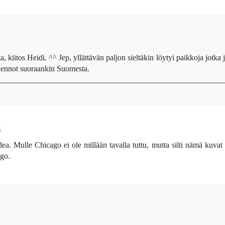
, kiitos Heidi. ^^ Jep, yllättävän paljon sieltäkin löytyi paikkoja jotka j
 lennot suoraankin Suomesta.
4
dea. Mulle Chicago ei ole millään tavalla tuttu, mutta silti nämä kuvat
ago.