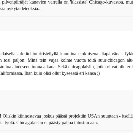
i pilvenpiirtäjät kanavien varrella on 'klassista' Chicago-kuvastoa, mut
isia nykytaideteoksia...
isella arkkitehtuuriristeilyllä kauniina elokuisena iltapäivänä. Tyk
n tosi paljon. Minä tein vajaa kolme vuotta töitä suur-chicagon alu
stuttua alueeseen tuona aikana. Sekä chicagolaisiin, jotka olivat niin eril
liforniassa. Ihan kuin olisi ollut kyseessä eri kansa ;)
 Oliskin kiinnostavaa joskus päästä projektiin USAn suuntaan - itsellä
sta työtä. Chicagolaisiin ei päästy paljoa tutustumaan.