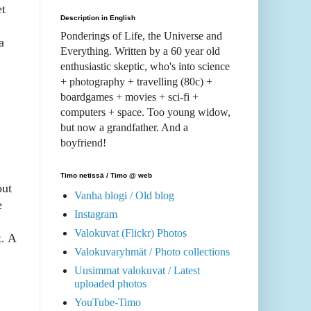
t
Description in English
Ponderings of Life, the Universe and
a
Everything. Written by a 60 year old
enthusiastic skeptic, who's into science
+ photography + travelling (80c) +
boardgames + movies + sci-fi +
computers + space. Too young widow,
but now a grandfather. And a
boyfriend!
Timo netissä / Timo @ web
out
Vanha blogi / Old blog
e
Instagram
Valokuvat (Flickr) Photos
t. A
Valokuvaryhmät / Photo collections
Uusimmat valokuvat / Latest
uploaded photos
YouTube-Timo