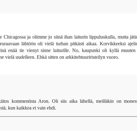
 Chicagossa ja olimme jo siinä ihan laiturin lippuluukulla, mutta jä
 seuraavaan lähtöön oli vielä turhan pitkästi aikaa. Korvikkeeksi aje
ivinä enää tie vienyt sinne laiturille. No, kaupunki oli kyllä muuten
e vielä uudelleen. Ehkä sitten on arkkitehtuuriristeilyn vuoro.
kiitos kommentista Aron. Oli siis aika lähellä, meilläkin on mones
istä, kun kaikkea ei vain ehdi.