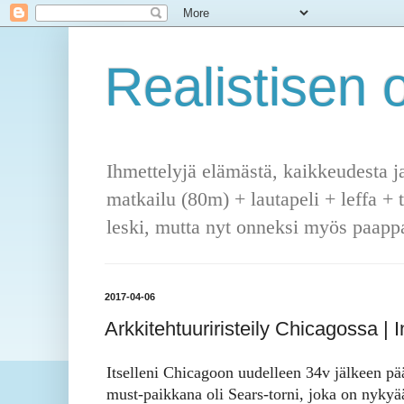
Realistisen o
Ihmettelyjä elämästä, kaikkeudesta j
matkailu (80m) + lautapeli + leffa + 
leski, mutta nyt onneksi myös paappa
2017-04-06
Arkkitehtuuriristeily Chicagossa |
Itselleni Chicagoon uudelleen 34v jälkeen pä
must-paikkana oli Sears-torni, joka on nykyä