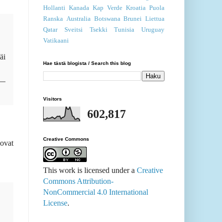
Hollanti
Kanada
Kap Verde
Kroatia
Puola
Ranska
Australia
Botswana
Brunei
Liettua
Qatar
Sveitsi
Tsekki
Tunisia
Uruguay
Vatikaani
äi
Hae tästä blogista / Search this blog
Visitors
602,817
Creative Commons
 ovat
This work is licensed under a
Creative
Commons Attribution-
NonCommercial 4.0 International
License
.