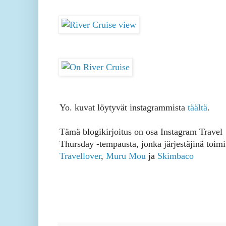
Yo. kuvat löytyvät instagrammista
täältä
.
Tämä blogikirjoitus on osa Instagram Travel
Thursday -tempausta, jonka järjestäjinä toimi
Travellover
,
Muru Mou
ja
Skimbaco