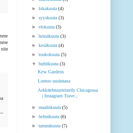
►
lokakuuta
(4)
►
syyskuuta
(3)
►
elokuuta
(3)
timme
►
heinäkuuta
(3)
limme
►
kesäkuuta
(4)
 niin
►
toukokuuta
(5)
▼
huhtikuuta
(3)
Kew Gardens
Lontoo uusintana
Arkkitehtuuriristeily Chicagossa
| Instagram Trave...
sa
►
maaliskuuta
(5)
►
helmikuuta
(6)
►
tammikuuta
(7)