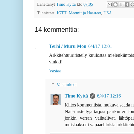
Lähettänyt
Timo Kyttä
klo
07:05
Tunnisteet:
IGTT
,
Meemit ja Haasteet
,
USA
14 kommenttia:
Terhi / Muru Mou
6/4/17 12:01
Arkkitehtuuriristeily kuulostaa mielenkiintois
vinkki!
Vastaa
Vastaukset
Timo Kyttä
6/4/17 12:16
Kiitos kommentista, mukava saada nä
Näitä risteilyjä tarjosi parikin eri t
jonkin verran vaihtelivat, lähtöp
muistaakseni vapaaehtoisia arkkitehtuu