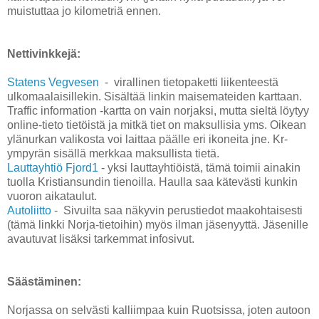
muistuttaa jo kilometriä ennen.
Nettivinkkejä:
Statens Vegvesen
- virallinen tietopaketti liikenteestä
ulkomaalaisillekin. Sisältää linkin maisemateiden karttaan.
Traffic information -kartta on vain norjaksi, mutta sieltä löytyy
online-tieto tietöistä ja mitkä tiet on maksullisia yms. Oikean
ylänurkan valikosta voi laittaa päälle eri ikoneita jne. Kr-
ympyrän sisällä merkkaa maksullista tietä.
Lauttayhtiö Fjord1
- yksi lauttayhtiöistä, tämä toimii ainakin
tuolla Kristiansundin tienoilla. Haulla saa kätevästi kunkin
vuoron aikataulut.
Autoliitto
- Sivuilta saa näkyvin perustiedot maakohtaisesti
(tämä linkki Norja-tietoihin) myös ilman jäsenyyttä. Jäsenille
avautuvat lisäksi tarkemmat infosivut.
Säästäminen:
Norjassa on selvästi kalliimpaa kuin Ruotsissa, joten autoon