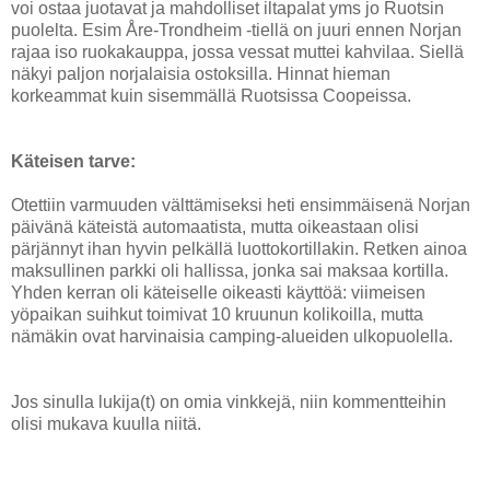
voi ostaa juotavat ja mahdolliset iltapalat yms jo Ruotsin
puolelta. Esim Åre-Trondheim -tiellä on juuri ennen Norjan
rajaa iso ruokakauppa, jossa vessat muttei kahvilaa. Siellä
näkyi paljon norjalaisia ostoksilla. Hinnat hieman
korkeammat kuin sisemmällä Ruotsissa Coopeissa.
Käteisen tarve:
Otettiin varmuuden välttämiseksi heti ensimmäisenä Norjan
päivänä käteistä automaatista, mutta oikeastaan olisi
pärjännyt ihan hyvin pelkällä luottokortillakin. Retken ainoa
maksullinen parkki oli hallissa, jonka sai maksaa kortilla.
Yhden kerran oli käteiselle oikeasti käyttöä: viimeisen
yöpaikan suihkut toimivat 10 kruunun kolikoilla, mutta
nämäkin ovat harvinaisia camping-alueiden ulkopuolella.
Jos sinulla lukija(t) on omia vinkkejä, niin kommentteihin
olisi mukava kuulla niitä.