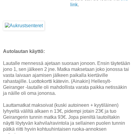
link
.
Autolautan käyttö:
Lautalle mennessä ajetaan suoraan jonoon. Ensin täytetään
jono 1, sen jälkeen 2 jne. Matka maksetaan joko jonossa tai
vasta laivaan ajamisen jälkeen paikalla kiertäville
rahastajille. Luottokortti kätevin. (Ainakin) Hellesylt-
Geiranger -lautalle oli mahdollista varata paikka netissäkin
ja näille oli oma jononsa.
Lauttamatkat maksoivat (kuski autoineen + kyytiläinen)
lyhyeltä väliltä alkaen n 13€, pidempi jotain 23€ ja tuo
Geirangerin tunnin matka 93€. Jopa pieniltä lautoiltakin
näytti löytyvän kahvila/ravintola ja sellainen puolen tunnin
pätkä riitti hyvin kohtuuhintaisen ruoka-annoksen