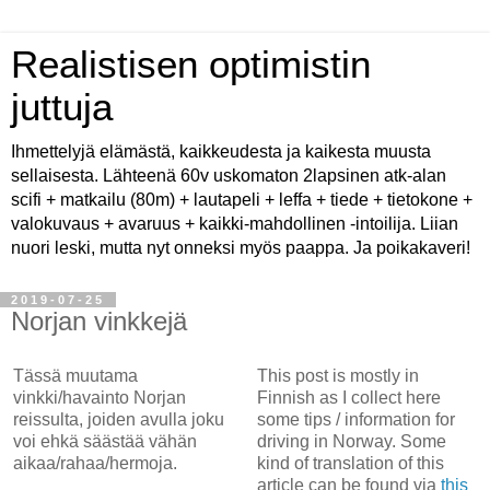
Realistisen optimistin
juttuja
Ihmettelyjä elämästä, kaikkeudesta ja kaikesta muusta
sellaisesta. Lähteenä 60v uskomaton 2lapsinen atk-alan
scifi + matkailu (80m) + lautapeli + leffa + tiede + tietokone +
valokuvaus + avaruus + kaikki-mahdollinen -intoilija. Liian
nuori leski, mutta nyt onneksi myös paappa. Ja poikakaveri!
2019-07-25
Norjan vinkkejä
Tässä muutama
This post is mostly in
vinkki/havainto Norjan
Finnish as I collect here
reissulta, joiden avulla joku
some tips / information for
voi ehkä säästää vähän
driving in Norway. Some
aikaa/rahaa/hermoja.
kind of translation of this
article can be found via
this