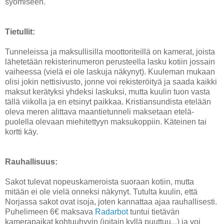
syömiseen.
Tietullit:
Tunneleissa ja maksullisilla moottoriteillä on kamerat, joista
lähetetään rekisterinumeron perusteella lasku kotiin jossain
vaiheessa (vielä ei ole laskuja näkynyt). Kuuleman mukaan
olisi jokin nettisivusto, jonne voi rekisteröityä ja saada kaikki
maksut kerätyksi yhdeksi laskuksi, mutta kuulin tuon vasta
tällä viikolla ja en etsinyt paikkaa. Kristiansundista etelään
oleva meren alittava maantietunneli maksetaan etelä-
puolella olevaan miehitettyyn maksukoppiin. Käteinen tai
kortti käy.
Rauhallisuus:
Sakot tulevat nopeuskameroista suoraan kotiin, mutta
mitään ei ole vielä onneksi näkynyt. Tutulta kuulin, että
Norjassa sakot ovat isoja, joten kannattaa ajaa rauhallisesti.
Puhelimeen 6€ maksava
Radarbot
tuntui tietävän
kamerapaikat kohtuuhyvin (joitain kyllä puuttuu...) ja voi