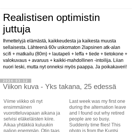
Realistisen optimistin
juttuja
Ihmettelyjä elämästä, kaikkeudesta ja kaikesta muusta
sellaisesta. Lähteenä 60v uskomaton 2lapsinen atk-alan
scifi + matkailu (80m) + lautapeli + leffa + tiede + tietokone +
valokuvaus + avaruus + kaikki-mahdollinen -intoilija. Liian
nuori leski, mutta nyt onneksi myös paappa. Ja poikakaveri!
2024-03-12
Viikon kuva - Yks takana, 25 edessä
Viime viikko oli nyt
Last week was my first one
ensimmäinen
during the alternation leave
vuorotteluvapaan aikana ja
and I found out why retired
selvisi eläkeläisten kiire.
people are so busy.
Aikaa yhtäkkiä kuluukin
Suddenly time flies! This
paljon enemmän. Otin taas
photo is from the Kuntsi