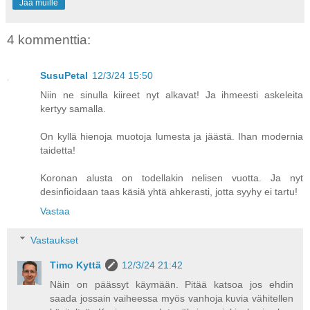
Jaa muille
4 kommenttia:
SusuPetal
12/3/24 15:50
Niin ne sinulla kiireet nyt alkavat! Ja ihmeesti askeleita
kertyy samalla.
On kyllä hienoja muotoja lumesta ja jäästä. Ihan modernia
taidetta!
Koronan alusta on todellakin nelisen vuotta. Ja nyt
desinfioidaan taas käsiä yhtä ahkerasti, jotta syyhy ei tartu!
Vastaa
Vastaukset
Timo Kyttä
12/3/24 21:42
Näin on päässyt käymään. Pitää katsoa jos ehdin
saada jossain vaiheessa myös vanhoja kuvia vähitellen