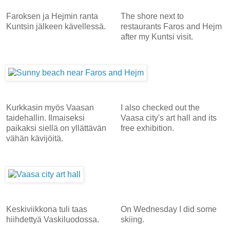
Faroksen ja Hejmin ranta
The shore next to
Kuntsin jälkeen kävellessä.
restaurants Faros and Hejm
after my Kuntsi visit.
Kurkkasin myös Vaasan
I also checked out the
taidehallin. Ilmaiseksi
Vaasa city's art hall and its
paikaksi siellä on yllättävän
free exhibition.
vähän kävijöitä.
Keskiviikkona tuli taas
On Wednesday I did some
hiihdettyä Vaskiluodossa.
skiing.