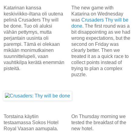
Katarinan kanssa
The new game with
keskiviikko-iltana oli uutena
Katarina on Wednesday
pelinä Crusaders Thy will
was
Crusaders Thy will be
be done. Tuo oli aluksi
done
. The first round was a
vähän pettymys, mutta
bit disappointing as we had
perjantain uusinta oli
wrong expectations, but the
parempi. Tämä ei olekaan
second on Friday was
mikään monimutkainen
clearly better. Then we
suunnittelupeli, vaan
treated it as a quick race to
vauhtikilpa kerätä enemmän
collect points instead of
pisteitä.
trying to plan a complex
puzzle.
Torstaina käytiin
On Thursday morning we
testaamassa Sokos Hotel
tested the breakfast of the
Royal Vaasan aamupala.
new hotel.