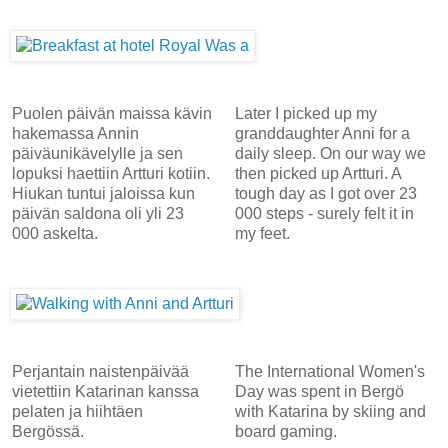
Puolen päivän maissa kävin
Later I picked up my
hakemassa Annin
granddaughter Anni for a
päiväunikävelylle ja sen
daily sleep. On our way we
lopuksi haettiin Artturi kotiin.
then picked up Artturi. A
Hiukan tuntui jaloissa kun
tough day as I got over 23
päivän saldona oli yli 23
000 steps - surely felt it in
000 askelta.
my feet.
Perjantain naistenpäivää
The International Women's
vietettiin Katarinan kanssa
Day was spent in Bergö
pelaten ja hiihtäen
with Katarina by skiing and
Bergössä.
board gaming.