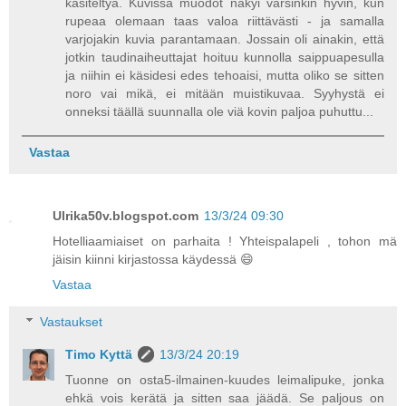
käsiteltyä. Kuvissa muodot näkyi varsinkin hyvin, kun
rupeaa olemaan taas valoa riittävästi - ja samalla
varjojakin kuvia parantamaan. Jossain oli ainakin, että
jotkin taudinaiheuttajat hoituu kunnolla saippuapesulla
ja niihin ei käsidesi edes tehoaisi, mutta oliko se sitten
noro vai mikä, ei mitään muistikuvaa. Syyhystä ei
onneksi täällä suunnalla ole viä kovin paljoa puhuttu...
Vastaa
Ulrika50v.blogspot.com
13/3/24 09:30
Hotelliaamiaiset on parhaita ! Yhteispalapeli , tohon mä
jäisin kiinni kirjastossa käydessä 😄
Vastaa
Vastaukset
Timo Kyttä
13/3/24 20:19
Tuonne on osta5-ilmainen-kuudes leimalipuke, jonka
ehkä vois kerätä ja sitten saa jäädä. Se paljous on