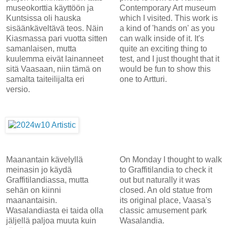
museokorttia käyttöön ja
Contemporary Art museum
Kuntsissa oli hauska
which I visited. This work is
sisäänkäveltävä teos. Näin
a kind of 'hands on' as you
Kiasmassa pari vuotta sitten
can walk inside of it. It's
samanlaisen, mutta
quite an exciting thing to
kuulemma eivät lainanneet
test, and I just thought that it
sitä Vaasaan, niin tämä on
would be fun to show this
samalta taiteilijalta eri
one to Artturi.
versio.
Maanantain kävelyllä
On Monday I thought to walk
meinasin jo käydä
to Graffitilandia to check it
Graffitilandiassa, mutta
out but naturally it was
sehän on kiinni
closed. An old statue from
maanantaisin.
its original place, Vaasa's
Wasalandiasta ei taida olla
classic amusement park
jäljellä paljoa muuta kuin
Wasalandia.