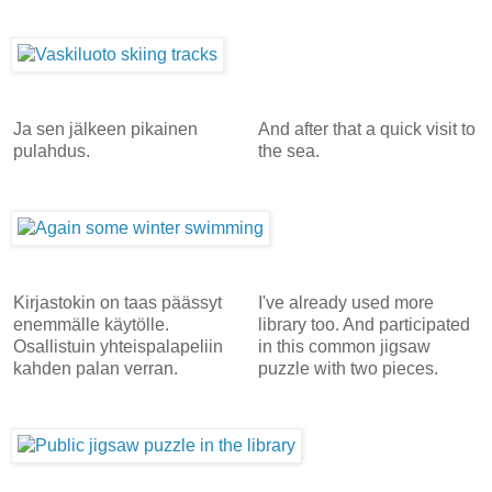
Ja sen jälkeen pikainen
And after that a quick visit to
pulahdus.
the sea.
Kirjastokin on taas päässyt
I've already used more
enemmälle käytölle.
library too. And participated
Osallistuin yhteispalapeliin
in this common jigsaw
kahden palan verran.
puzzle with two pieces.