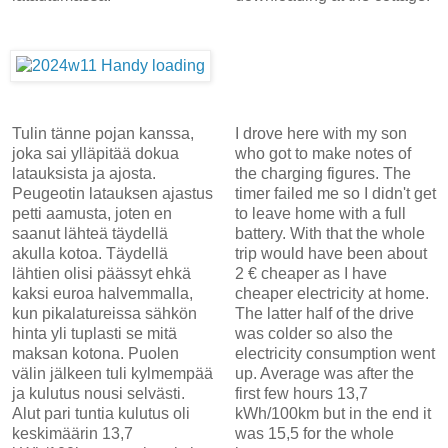
Tulin tänne pojan kanssa,
I drove here with my son
joka sai ylläpitää dokua
who got to make notes of
latauksista ja ajosta.
the charging figures. The
Peugeotin latauksen ajastus
timer failed me so I didn't get
petti aamusta, joten en
to leave home with a full
saanut lähteä täydellä
battery. With that the whole
akulla kotoa. Täydellä
trip would have been about
lähtien olisi päässyt ehkä
2 € cheaper as I have
kaksi euroa halvemmalla,
cheaper electricity at home.
kun pikalatureissa sähkön
The latter half of the drive
hinta yli tuplasti se mitä
was colder so also the
maksan kotona. Puolen
electricity consumption went
välin jälkeen tuli kylmempää
up. Average was after the
ja kulutus nousi selvästi.
first few hours 13,7
Alut pari tuntia kulutus oli
kWh/100km but in the end it
keskimäärin 13,7
was 15,5 for the whole