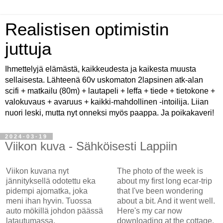
Realistisen optimistin
juttuja
Ihmettelyjä elämästä, kaikkeudesta ja kaikesta muusta
sellaisesta. Lähteenä 60v uskomaton 2lapsinen atk-alan
scifi + matkailu (80m) + lautapeli + leffa + tiede + tietokone +
valokuvaus + avaruus + kaikki-mahdollinen -intoilija. Liian
nuori leski, mutta nyt onneksi myös paappa. Ja poikakaveri!
2024-03-19
Viikon kuva - Sähköisesti Lappiin
Viikon kuvana nyt
The photo of the week is
jännityksellä odotettu eka
about my first long ecar-trip
pidempi ajomatka, joka
that I've been wondering
meni ihan hyvin. Tuossa
about a bit. And it went well.
auto mökillä johdon päässä
Here's my car now
latautumassa.
downloading at the cottage.