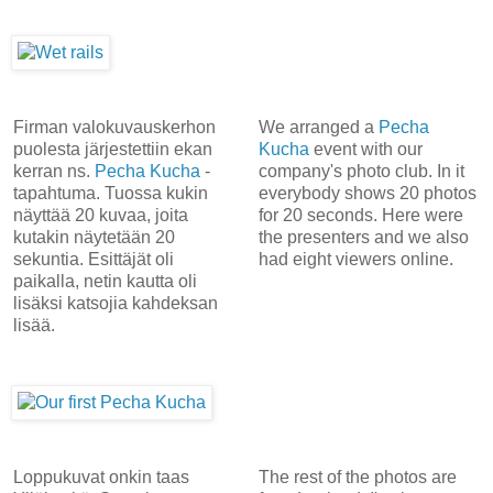
Firman valokuvauskerhon
We arranged a
Pecha
puolesta järjestettiin ekan
Kucha
event with our
kerran ns.
Pecha Kucha
-
company's photo club. In it
tapahtuma. Tuossa kukin
everybody shows 20 photos
näyttää 20 kuvaa, joita
for 20 seconds. Here were
kutakin näytetään 20
the presenters and we also
sekuntia. Esittäjät oli
had eight viewers online.
paikalla, netin kautta oli
lisäksi katsojia kahdeksan
lisää.
Loppukuvat onkin taas
The rest of the photos are