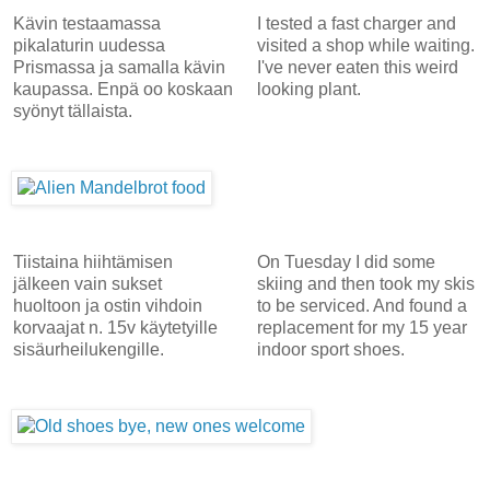
Kävin testaamassa
I tested a fast charger and
pikalaturin uudessa
visited a shop while waiting.
Prismassa ja samalla kävin
I've never eaten this weird
kaupassa. Enpä oo koskaan
looking plant.
syönyt tällaista.
Tiistaina hiihtämisen
On Tuesday I did some
jälkeen vain sukset
skiing and then took my skis
huoltoon ja ostin vihdoin
to be serviced. And found a
korvaajat n. 15v käytetyille
replacement for my 15 year
sisäurheilukengille.
indoor sport shoes.