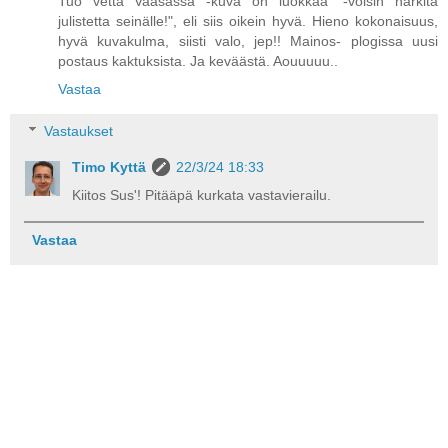
Tuo vettä Vaasassa -kuva on luokkaa" -voisin harkita
julistetta seinälle!", eli siis oikein hyvä. Hieno kokonaisuus,
hyvä kuvakulma, siisti valo, jep!! Mainos- plogissa uusi
postaus kaktuksista. Ja keväästä. Aouuuuu..
Vastaa
Vastaukset
Timo Kyttä
22/3/24 18:33
Kiitos Sus'! Pitääpä kurkata vastavierailu.
Vastaa