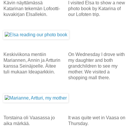
Kävin näyttämässä
I visited Elsa to show a new
Katarinan tekemän Lofootti-
photo book by Katarina of
kuvakirjan Elsallekin.
our Lofoten trip.
Keskiviikona mentiin
On Wednesday I drove with
Mariannen, Annin ja Artturin
my daughter and both
kanssa Seinäjoelle. Äitee
grandchildren to see my
tuli mukaan Ideaparkkiin.
mother. We visited a
shopping mall there.
Torstaina oli Vaasassa jo
It was quite wet in Vaasa on
aika märkää.
Thursday.