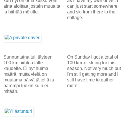
kun nyt on oma kuski. Voin
as I have my own driver. I
aina aloittaa jostain muualta
can just start somewhere
ja hiihtää mökille.
and ski from there to the
cottage.
Sunnuntaina tuli täyteen
On Sunday I got a total of
100 km hiihtoa tälle
100 km xc skiing for this
kaudelle. Ei nyt huima
season. Not very much but
määrä, mutta vielä on
I'm still getting more and I
muutama päivä jäljellä ja
still have time to gather
parempi tuokin kuin ei
more.
mitään.