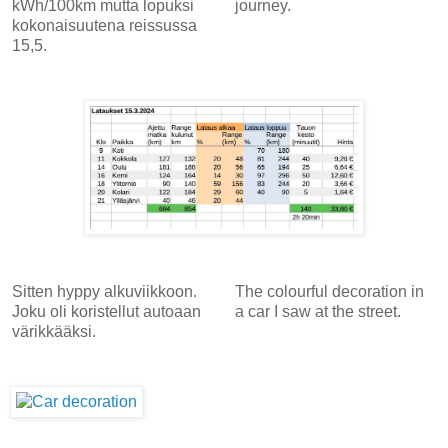
kWh/100km mutta lopuksi
journey.
kokonaisuutena reissussa
15,5.
Sitten hyppy alkuviikkoon.
The colourful decoration in
Joku oli koristellut autoaan
a car I saw at the street.
värikkääksi.