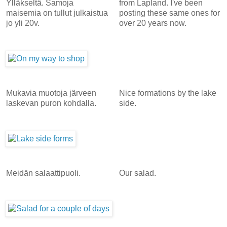
Ylläkseltä. Samoja
from Lapland. I've been
maisemia on tullut julkaistua
posting these same ones for
jo yli 20v.
over 20 years now.
Mukavia muotoja järveen
Nice formations by the lake
laskevan puron kohdalla.
side.
Meidän salaattipuoli.
Our salad.