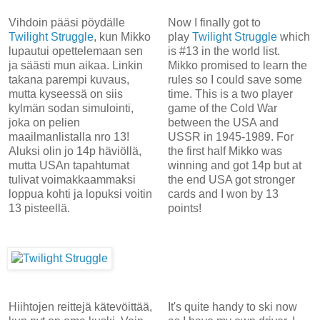
Vihdoin pääsi pöydälle
Now I finally got to
Twilight Struggle
, kun Mikko
play
Twilight Struggle
which
lupautui opettelemaan sen
is #13 in the world list.
ja säästi mun aikaa. Linkin
Mikko promised to learn the
takana parempi kuvaus,
rules so I could save some
mutta kyseessä on siis
time. This is a two player
kylmän sodan simulointi,
game of the Cold War
joka on pelien
between the USA and
maailmanlistalla nro 13!
USSR in 1945-1989. For
Aluksi olin jo 14p häviöllä,
the first half Mikko was
mutta USAn tapahtumat
winning and got 14p but at
tulivat voimakkaammaksi
the end USA got stronger
loppua kohti ja lopuksi voitin
cards and I won by 13
13 pisteellä.
points!
Hiihtojen reittejä kätevöittää,
It's quite handy to ski now