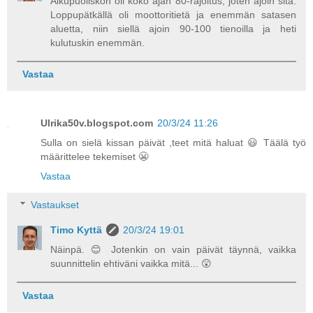
Alkupuoliskon oli koko ajan 80-rajoitus, joten ajoin sitä.
Loppupätkällä oli moottoritietä ja enemmän satasen
aluetta, niin siellä ajoin 90-100 tienoilla ja heti
kulutuskin enemmän.
Vastaa
Ulrika50v.blogspot.com
20/3/24 11:26
Sulla on sielä kissan päivät ,teet mitä haluat 😃 Täälä työ
määrittelee tekemiset 😬
Vastaa
Vastaukset
Timo Kyttä
20/3/24 19:01
Näinpä. 😊 Jotenkin on vain päivät täynnä, vaikka
suunnittelin ehtiväni vaikka mitä... 😲
Vastaa