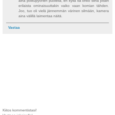
aina polkupyörien puolella, en kyllä tiä onko siinä jotain
erilaista ominaisuuttakin vaiko vaan komian tähden.
Joo, tuo oli vielä jännemmän värinen silmään, kamera
aina välillä laimentaa näitä.
Vastaa
Kiitos kommentistasi!