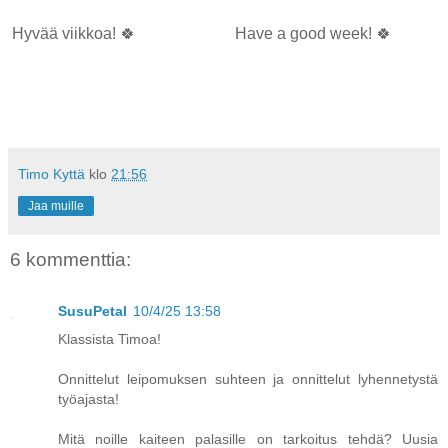
Hyvää viikkoa! 🍀
Have a good week! 🍀
Timo Kyttä
klo
21:56
Jaa muille
6 kommenttia:
SusuPetal
10/4/25 13:58
Klassista Timoa!
Onnittelut leipomuksen suhteen ja onnittelut lyhennetystä
työajasta!
Mitä noille kaiteen palasille on tarkoitus tehdä? Uusia