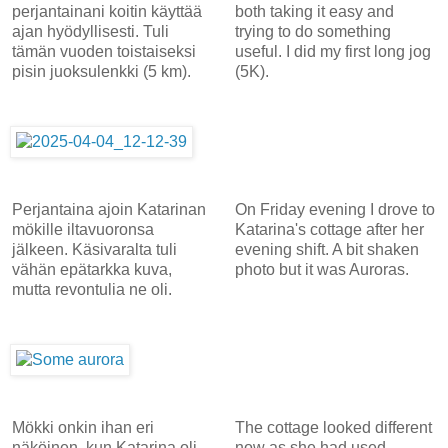
perjantainani koitin käyttää
both taking it easy and
ajan hyödyllisesti. Tuli
trying to do something
tämän vuoden toistaiseksi
useful. I did my first long jog
pisin juoksulenkki (5 km).
(5K).
Perjantaina ajoin Katarinan
On Friday evening I drove to
mökille iltavuoronsa
Katarina's cottage after her
jälkeen. Käsivaralta tuli
evening shift. A bit shaken
vähän epätarkka kuva,
photo but it was Auroras.
mutta revontulia ne oli.
Mökki onkin ihan eri
The cottage looked different
näköinen, kun Katarina oli
now as she had used