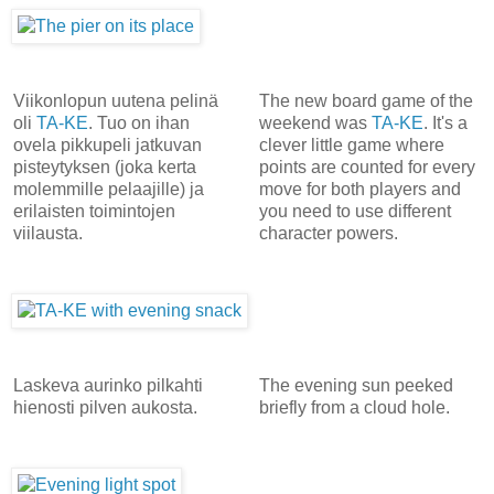
Viikonlopun uutena pelinä
The new board game of the
oli
TA-KE
. Tuo on ihan
weekend was
TA-KE
. It's a
ovela pikkupeli jatkuvan
clever little game where
pisteytyksen (joka kerta
points are counted for every
molemmille pelaajille) ja
move for both players and
erilaisten toimintojen
you need to use different
viilausta.
character powers.
Laskeva aurinko pilkahti
The evening sun peeked
hienosti pilven aukosta.
briefly from a cloud hole.