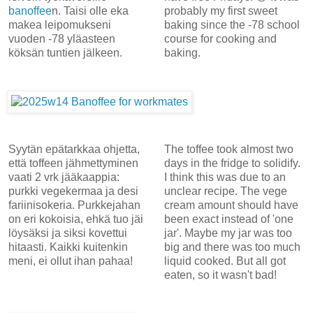
banoffee
n. Taisi olle eka
probably my first sweet
makea leipomukseni
baking since the -78 school
vuoden -78 yläasteen
course for cooking and
köksän tuntien jälkeen.
baking.
Syytän epätarkkaa ohjetta,
The toffee took almost two
että toffeen jähmettyminen
days in the fridge to solidify.
vaati 2 vrk jääkaappia:
I think this was due to an
purkki vegekermaa ja desi
unclear recipe. The vege
fariinisokeria. Purkkejahan
cream amount should have
on eri kokoisia, ehkä tuo jäi
been exact instead of 'one
löysäksi ja siksi kovettui
jar'. Maybe my jar was too
hitaasti. Kaikki kuitenkin
big and there was too much
meni, ei ollut ihan pahaa!
liquid cooked. But all got
eaten, so it wasn't bad!