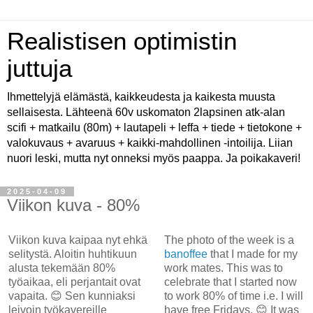
Realistisen optimistin
juttuja
Ihmettelyjä elämästä, kaikkeudesta ja kaikesta muusta
sellaisesta. Lähteenä 60v uskomaton 2lapsinen atk-alan
scifi + matkailu (80m) + lautapeli + leffa + tiede + tietokone +
valokuvaus + avaruus + kaikki-mahdollinen -intoilija. Liian
nuori leski, mutta nyt onneksi myös paappa. Ja poikakaveri!
2025-04-09
Viikon kuva - 80%
Viikon kuva kaipaa nyt ehkä
The photo of the week is a
selitystä. Aloitin huhtikuun
banoffee
that I made for my
alusta tekemään 80%
work mates. This was to
työaikaa, eli perjantait ovat
celebrate that I started now
vapaita. 😊 Sen kunniaksi
to work 80% of time i.e. I will
leivoin työkavereille
have free Fridays. 😊 It was