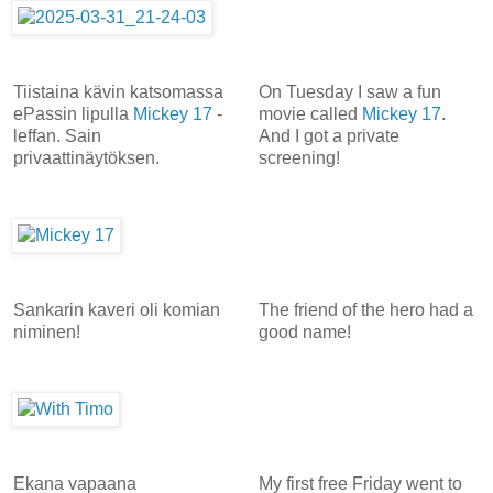
Tiistaina kävin katsomassa
On Tuesday I saw a fun
ePassin lipulla
Mickey 17
-
movie called
Mickey 17
.
leffan. Sain
And I got a private
privaattinäytöksen.
screening!
Sankarin kaveri oli komian
The friend of the hero had a
niminen!
good name!
Ekana vapaana
My first free Friday went to