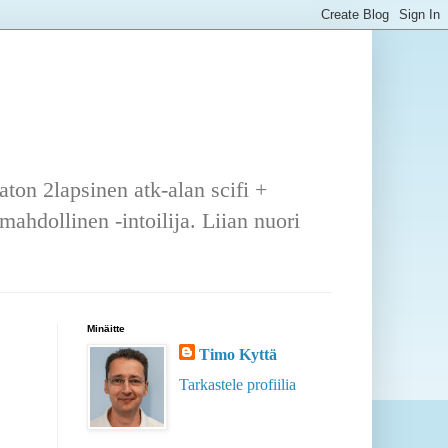
ton 2lapsinen atk-alan scifi +
ahdollinen -intoilija. Liian nuori
Minäitte
Timo Kyttä
Tarkastele profiilia