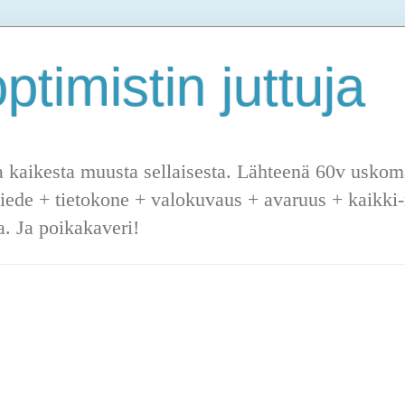
ptimistin juttuja
a kaikesta muusta sellaisesta. Lähteenä 60v uskoma
tiede + tietokone + valokuvaus + avaruus + kaikki-m
. Ja poikakaveri!