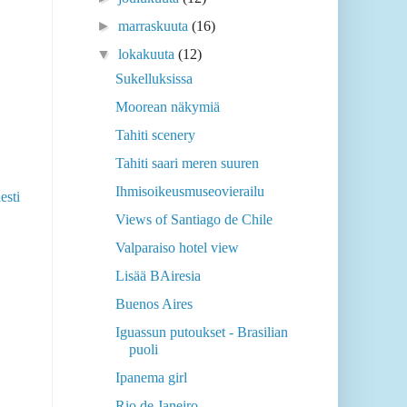
►
marraskuuta
(16)
▼
lokakuuta
(12)
Sukelluksissa
Moorean näkymiä
Tahiti scenery
Tahiti saari meren suuren
Ihmisoikeusmuseovierailu
esti
Views of Santiago de Chile
Valparaiso hotel view
Lisää BAiresia
Buenos Aires
Iguassun putoukset - Brasilian
puoli
Ipanema girl
Rio de Janeiro