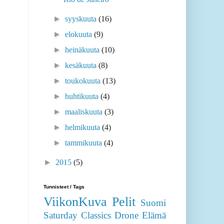
►
syyskuuta
(16)
►
elokuuta
(9)
►
heinäkuuta
(10)
►
kesäkuuta
(8)
►
toukokuuta
(13)
►
huhtikuuta
(4)
►
maaliskuuta
(3)
►
helmikuuta
(4)
►
tammikuuta
(4)
►
2015
(5)
Tunnisteet / Tags
ViikonKuva
Pelit
Suomi
Saturday Classics
Drone
Elämä