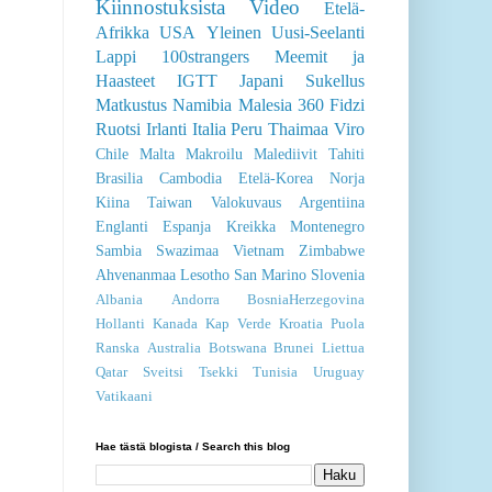
Kiinnostuksista
Video
Etelä-
Afrikka
USA
Yleinen
Uusi-Seelanti
Lappi
100strangers
Meemit ja
Haasteet
IGTT
Japani
Sukellus
Matkustus
Namibia
Malesia
360
Fidzi
Ruotsi
Irlanti
Italia
Peru
Thaimaa
Viro
Chile
Malta
Makroilu
Malediivit
Tahiti
Brasilia
Cambodia
Etelä-Korea
Norja
Kiina
Taiwan
Valokuvaus
Argentiina
Englanti
Espanja
Kreikka
Montenegro
Sambia
Swazimaa
Vietnam
Zimbabwe
Ahvenanmaa
Lesotho
San Marino
Slovenia
Albania
Andorra
BosniaHerzegovina
Hollanti
Kanada
Kap Verde
Kroatia
Puola
Ranska
Australia
Botswana
Brunei
Liettua
Qatar
Sveitsi
Tsekki
Tunisia
Uruguay
Vatikaani
Hae tästä blogista / Search this blog