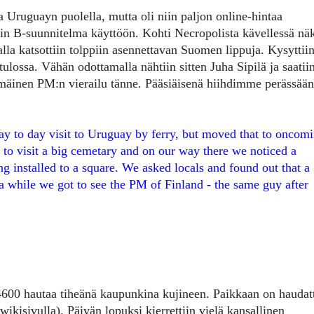
a Uruguayn puolella, mutta oli niin paljon online-hintaa
tiin B-suunnitelma käyttöön. Kohti Necropolista kävellessä nä
la katsottiin tolppiin asennettavan Suomen lippuja. Kysyttii
tulossa. Vähän odottamalla nähtiin sitten Juha Sipilä ja saatii
inen PM:n vierailu tänne. Pääsiäisenä hiihdimme perässään
y to day visit to Uruguay by ferry, but moved that to oncom
s to visit a big cemetary and on our way there we noticed a
ng installed to a square. We asked locals and found out that a
a while we got to see the PM of Finland - the same guy after
 4600 hautaa tiheänä kaupunkina kujineen. Paikkaan on haudat
wikisivulla). Päivän lopuksi kierrettiin vielä kansallinen