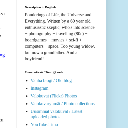
Description in English
kyi
Ponderings of Life, the Universe and
n
Everything. Written by a 60 year old
n
enthusiastic skeptic, who's into science
+ photography + travelling (80c) +
,
boardgames + movies + sci-fi +
computers + space. Too young widow,
but now a grandfather. And a
ing
boyfriend!
Timo netissä / Timo @ web
Vanha blogi / Old blog
Instagram
Valokuvat (Flickr) Photos
Valokuvaryhmät / Photo collections
Uusimmat valokuvat / Latest
uploaded photos
tu
YouTube-Timo