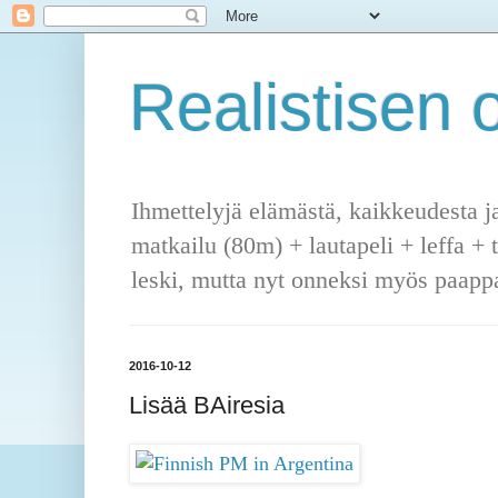
Realistisen o
Ihmettelyjä elämästä, kaikkeudesta j
matkailu (80m) + lautapeli + leffa + 
leski, mutta nyt onneksi myös paappa
2016-10-12
Lisää BAiresia