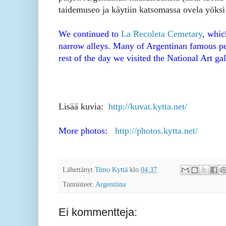
taidemuseo ja käytiin katsomassa ovela yöksi
We continued to
La Recoleta Cemetary
, whic
narrow alleys. Many of Argentinan famous peop
rest of the day we visited the National Art ga
Lisää kuvia:
http://kuvat.kytta.net/
More photos:
http://photos.kytta.net/
Lähettänyt
Timo Kyttä
klo
04:37
Tunnisteet:
Argentiina
Ei kommentteja: