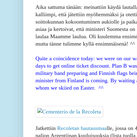
Aika sattuma tänään: meinattiin käydä lautall
kalliimpi, että jätettiin myöhemmäksi ja otet
soittokunnan kokoontuminen aukiolle ja paikal
asiaa ja kertoivat, että ministeri Suomesta on 
laulaa Maamme laulua. Oli kuulemma ensimmä
mutta tänne tulimme kyllä ensimmäisenä! ^^
Quite a coincidence today: we were on our wa
days to get online ticket discount. Plan B wa
military band preparing and Finnish flags bei
minister from Finland is coming. By waiting 
whom we skiied on Easter. ^^
Jatkettiin
Recoletan hautausmaa
lle, jossa on
paljon Argentiinan kuuluisuuksia (lista tuolla 