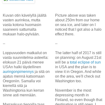
Kuvan otin kävelyllä jäältä
Picture above was taken
vasten aurinkoa, mutta
about 250m from our home
vasta kotona huomasin
on sea ice, and later on I
saaneeni sattumalta
noticed that I got also a halo
mukaan halo-pylvään.
effect there.
--
--
Loppuvuoden matkailut on
The latter half of 2017 is still
vasta suunnitelma-asteella:
on planning: on August 21st
elokuun 21 päivä menee
will be a
total eclipse of sun
USAn halki täydellinen
in USA and the plan is to
auringonpimennys
ja sitä on
view it in Oregon. And while
ajatus mennä katsomaan
on the area, we'll check out
Oregoniin. Samalla voi
Washington too.
kierrellä sitä ja
Washingtonia kun kerran
November is the most
sinne asti mennään.
depressing month in
Finland, so even though that
Marraskuun tienoilla taas
destination is still open, I