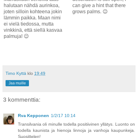
halutaan nähdä aurinkoa,
can give a hint that there
joten silloin kohteena jokin
grows palms. 😉
lämmin paikka. Maan nimi
ei vielä tiedossa, mutta
vinkkinä, että siellä kasvaa
palmuja! 😉
Timo Kyttä
klo
19:49
Jaa muille
3 kommenttia:
Rva Kepponen
1/2/17 10:14
Transilvania oli minulle todella positiivinen yllätys. Luonto on
todella kaunista ja hienoja linnoja ja vanhoja kaupunkeja.
Suosittelen!