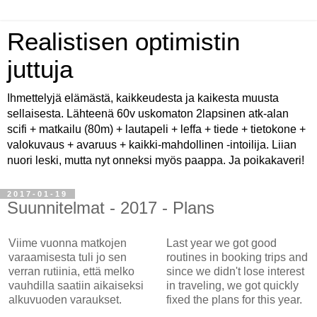
Realistisen optimistin
juttuja
Ihmettelyjä elämästä, kaikkeudesta ja kaikesta muusta
sellaisesta. Lähteenä 60v uskomaton 2lapsinen atk-alan
scifi + matkailu (80m) + lautapeli + leffa + tiede + tietokone +
valokuvaus + avaruus + kaikki-mahdollinen -intoilija. Liian
nuori leski, mutta nyt onneksi myös paappa. Ja poikakaveri!
2017-01-19
Suunnitelmat - 2017 - Plans
Viime vuonna matkojen
Last year we got good
varaamisesta tuli jo sen
routines in booking trips and
verran rutiinia, että melko
since we didn't lose interest
vauhdilla saatiin aikaiseksi
in traveling, we got quickly
alkuvuoden varaukset.
fixed the plans for this year.