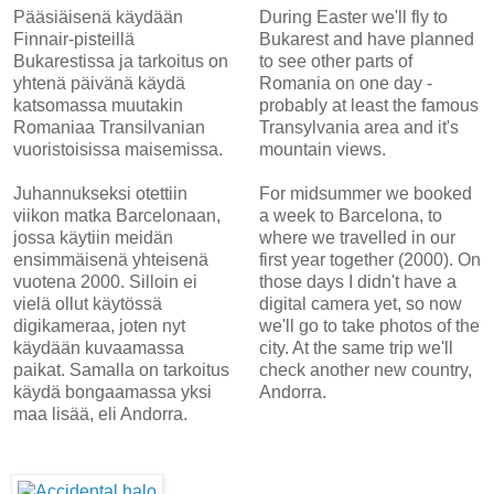
Pääsiäisenä käydään
During Easter we'll fly to
Finnair-pisteillä
Bukarest and have planned
Bukarestissa ja tarkoitus on
to see other parts of
yhtenä päivänä käydä
Romania on one day -
katsomassa muutakin
probably at least the famous
Romaniaa Transilvanian
Transylvania area and it's
vuoristoisissa maisemissa.
mountain views.
Juhannukseksi otettiin
For midsummer we booked
viikon matka Barcelonaan,
a week to Barcelona, to
jossa käytiin meidän
where we travelled in our
ensimmäisenä yhteisenä
first year together (2000). On
vuotena 2000. Silloin ei
those days I didn't have a
vielä ollut käytössä
digital camera yet, so now
digikameraa, joten nyt
we'll go to take photos of the
käydään kuvaamassa
city. At the same trip we'll
paikat. Samalla on tarkoitus
check another new country,
käydä bongaamassa yksi
Andorra.
maa lisää, eli Andorra.