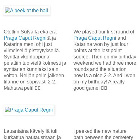
Otettiin Sulvalla eka erä
We played our first round of
Praga Caput Regni
:ä ja
Praga Caput Regni
and
Katarina meni ohi just
Katarina won by just four
viimeisellä pisteytyksellä.
points at the last point
Synttärivkonloppuna
source. Then on my birthday
pelattiin tuo vielä kolmesti ja
weekend we had three more
synttärien kunniaksi sain
rounds and the situation
voiton. Neljän pelin jälkeen
now is a nice 2-2. And I won
tilanne on sopivasti 2-2.
on my birthday! A really
Mahtava peli! 👍🏻
good game! 👍🏻
Lauantaina kävelyllä tuli
I peeked the new nature
kurkattua hautausmaan ja
path between the cemetery