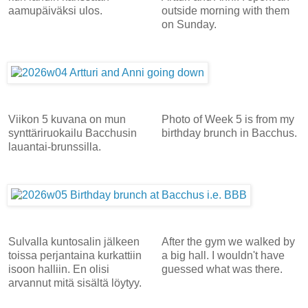
aamupäiväksi ulos.
outside morning with them
on Sunday.
Viikon 5 kuvana on mun
Photo of Week 5 is from my
synttäriruokailu Bacchusin
birthday brunch in Bacchus.
lauantai-brunssilla.
Sulvalla kuntosalin jälkeen
After the gym we walked by
toissa perjantaina kurkattiin
a big hall. I wouldn't have
isoon halliin. En olisi
guessed what was there.
arvannut mitä sisältä löytyy.