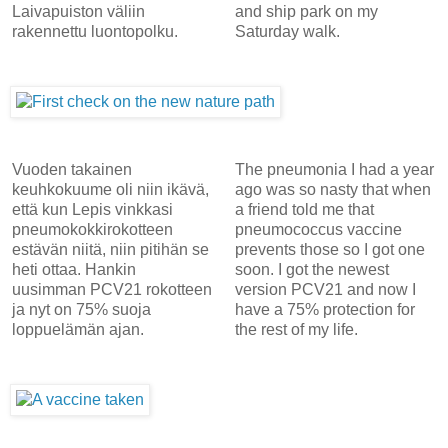
Laivapuiston väliin
and ship park on my
rakennettu luontopolku.
Saturday walk.
Vuoden takainen
The pneumonia I had a year
keuhkokuume oli niin ikävä,
ago was so nasty that when
että kun Lepis vinkkasi
a friend told me that
pneumokokkirokotteen
pneumococcus vaccine
estävän niitä, niin pitihän se
prevents those so I got one
heti ottaa. Hankin
soon. I got the newest
uusimman PCV21 rokotteen
version PCV21 and now I
ja nyt on 75% suoja
have a 75% protection for
loppuelämän ajan.
the rest of my life.