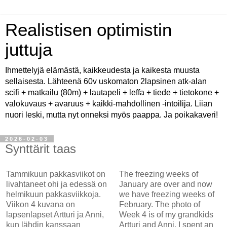
Realistisen optimistin
juttuja
Ihmettelyjä elämästä, kaikkeudesta ja kaikesta muusta
sellaisesta. Lähteenä 60v uskomaton 2lapsinen atk-alan
scifi + matkailu (80m) + lautapeli + leffa + tiede + tietokone +
valokuvaus + avaruus + kaikki-mahdollinen -intoilija. Liian
nuori leski, mutta nyt onneksi myös paappa. Ja poikakaveri!
2026-02-03
Synttärit taas
Tammikuun pakkasviikot on
The freezing weeks of
livahtaneet ohi ja edessä on
January are over and now
helmikuun pakkasviikkoja.
we have freezing weeks of
Viikon 4 kuvana on
February. The photo of
lapsenlapset Artturi ja Anni,
Week 4 is of my grandkids
kun lähdin kanssaan
Artturi and Anni. I spent an