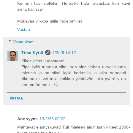
Kunnon talvi sielläkin! Heräsikö halu ratsastaa, kun kävit
siellä hallissa?
Mukavaa viikkoa teille molemmille!
Vastaa
Vastaukset
Timo Kyttä
4/2/26 14:12
Kiitos kiitos uudestaan!
Eipä kyllä tuntunut siltä, oon aina vähän turvallisuutta
miettivä ja on siinä kyllä korkeella ja aika nopeasti
liikutaan + voi tulla kaikkea yllättävää, niin pyöräily on
enemmän mulle. 🙂
Vastaa
Anonyymi
13/2/26 00:09
Mahtavat elämyskuvat! Tuli mieleen äidin isän kirjeet 1900-
luvun alusta kun hän oli