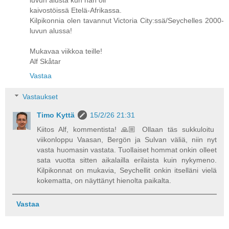
kaivostöissä Etelä-Afrikassa.
Kilpikonnia olen tavannut Victoria City:ssä/Seychelles 2000-
luvun alussa!
Mukavaa viikkoa teille!
Alf Skåtar
Vastaa
Vastaukset
Timo Kyttä
15/2/26 21:31
Kiitos Alf, kommentista! 🙏🏼 Ollaan täs sukkuloitu
viikonloppu Vaasan, Bergön ja Sulvan väliä, niin nyt
vasta huomasin vastata. Tuollaiset hommat onkin olleet
sata vuotta sitten aikalailla erilaista kuin nykymeno.
Kilpikonnat on mukavia, Seychellit onkin itselläni vielä
kokematta, on näyttänyt hienolta paikalta.
Vastaa