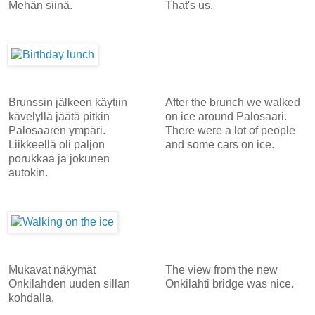
Mehän siinä.
That's us.
Brunssin jälkeen käytiin
After the brunch we walked
kävelyllä jäätä pitkin
on ice around Palosaari.
Palosaaren ympäri.
There were a lot of people
Liikkeellä oli paljon
and some cars on ice.
porukkaa ja jokunen
autokin.
Mukavat näkymät
The view from the new
Onkilahden uuden sillan
Onkilahti bridge was nice.
kohdalla.