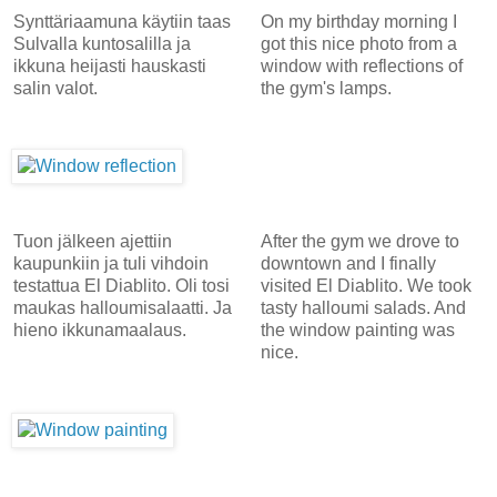
Synttäriaamuna käytiin taas
On my birthday morning I
Sulvalla kuntosalilla ja
got this nice photo from a
ikkuna heijasti hauskasti
window with reflections of
salin valot.
the gym's lamps.
Tuon jälkeen ajettiin
After the gym we drove to
kaupunkiin ja tuli vihdoin
downtown and I finally
testattua El Diablito. Oli tosi
visited El Diablito. We took
maukas halloumisalaatti. Ja
tasty halloumi salads. And
hieno ikkunamaalaus.
the window painting was
nice.