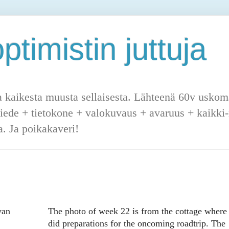
ptimistin juttuja
a kaikesta muusta sellaisesta. Lähteenä 60v uskoma
tiede + tietokone + valokuvaus + avaruus + kaikki-m
. Ja poikakaveri!
van
The photo of week 22 is from the cottage where
did preparations for the oncoming roadtrip. The