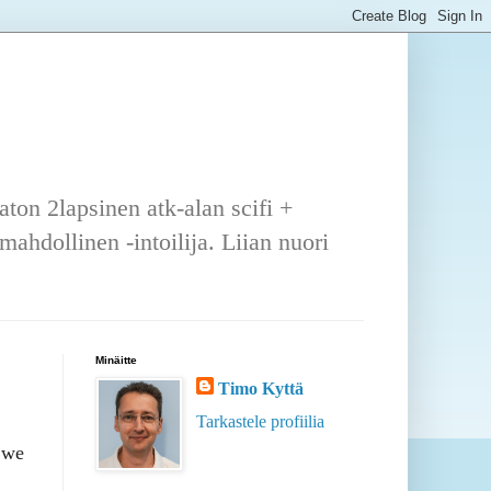
ton 2lapsinen atk-alan scifi +
ahdollinen -intoilija. Liian nuori
Minäitte
Timo Kyttä
Tarkastele profiilia
 we