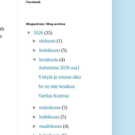
Facebook
Blogiarkisto / Blog archive
th
▼
2026
(35)
a
►
elokuuta
(1)
►
heinäkuuta
(5)
▼
kesäkuuta
(4)
Autoreissu 2026 osa1
Yökylä ja reissun alku
Se on sitte kesäkuu
Vaellus Kunissa
►
toukokuuta
(5)
►
huhtikuuta
(5)
►
maaliskuuta
(4)