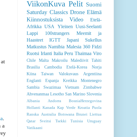
ViikonKuva
Pelit
Suomi
Saturday Classics
Drone
Elämä
Kiinnostuksista
Video
Etelä-
Afrikka
USA
Yleinen
Uusi-Seelanti
Lappi
100strangers
Meemit ja
Haasteet
IGTT
Japani
Sukellus
Matkustus
Namibia
Malesia
360
Fidzi
Ruotsi
Irlanti
Italia
Peru
Thaimaa
Viro
Chile
Malta
Makroilu
Malediivit
Tahiti
 at
Brasilia
Cambodia
Etelä-Korea
Norja
Kiina
Taiwan
Valokuvaus
Argentiina
Englanti
Espanja
Kreikka
Montenegro
Sambia
Swazimaa
Vietnam
Zimbabwe
Ahvenanmaa
Lesotho
San Marino
Slovenia
Albania
Andorra
BosniaHerzegovina
Hollanti
Kanada
Kap Verde
Kroatia
Puola
Ranska
Australia
Botswana
Brunei
Liettua
na
.
Qatar
Sveitsi
Tsekki
Tunisia
Uruguay
n a
Vatikaani
rey