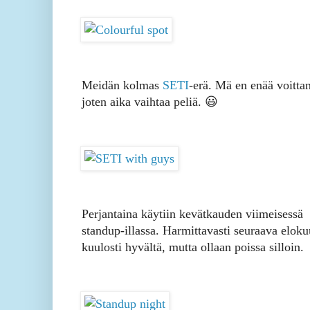
Meidän kolmas
SETI
-erä. Mä en enää voittan
joten aika vaihtaa peliä. 😃
Perjantaina käytiin kevätkauden viimeisessä
standup-illassa. Harmittavasti seuraava eloku
kuulosti hyvältä, mutta ollaan poissa silloin.