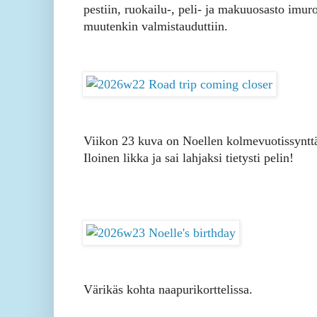
pestiin, ruokailu-, peli- ja makuuosasto imuroi
muutenkin valmistauduttiin.
Viikon 23 kuva on Noellen kolmevuotissynttä
Iloinen likka ja sai lahjaksi tietysti pelin!
Värikäs kohta naapurikorttelissa.