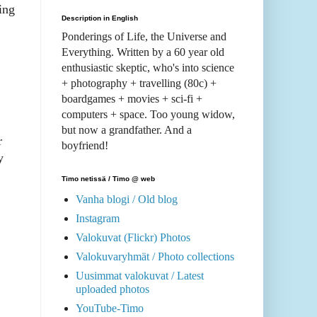
ing
Description in English
Ponderings of Life, the Universe and
Everything. Written by a 60 year old
enthusiastic skeptic, who's into science
+ photography + travelling (80c) +
boardgames + movies + sci-fi +
computers + space. Too young widow,
but now a grandfather. And a
r
boyfriend!
y
Timo netissä / Timo @ web
Vanha blogi / Old blog
Instagram
Valokuvat (Flickr) Photos
Valokuvaryhmät / Photo collections
Uusimmat valokuvat / Latest
uploaded photos
YouTube-Timo