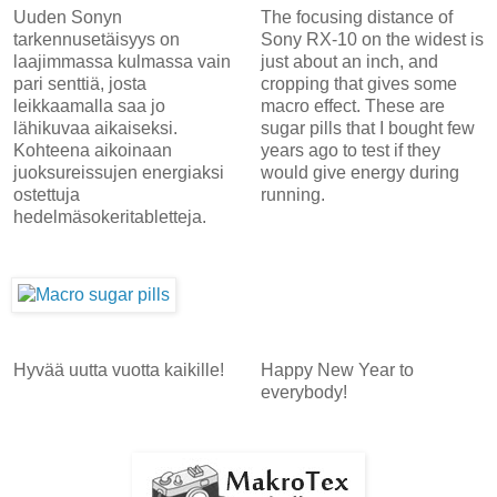
Uuden Sonyn
The focusing distance of
tarkennusetäisyys on
Sony RX-10 on the widest is
laajimmassa kulmassa vain
just about an inch, and
pari senttiä, josta
cropping that gives some
leikkaamalla saa jo
macro effect. These are
lähikuvaa aikaiseksi.
sugar pills that I bought few
Kohteena aikoinaan
years ago to test if they
juoksureissujen energiaksi
would give energy during
ostettuja
running.
hedelmäsokeritabletteja.
Hyvää uutta vuotta kaikille!
Happy New Year to
everybody!