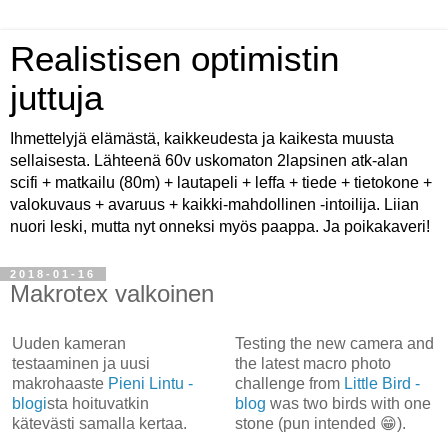
Realistisen optimistin
juttuja
Ihmettelyjä elämästä, kaikkeudesta ja kaikesta muusta
sellaisesta. Lähteenä 60v uskomaton 2lapsinen atk-alan
scifi + matkailu (80m) + lautapeli + leffa + tiede + tietokone +
valokuvaus + avaruus + kaikki-mahdollinen -intoilija. Liian
nuori leski, mutta nyt onneksi myös paappa. Ja poikakaveri!
2018-01-16
Makrotex valkoinen
Uuden kameran
Testing the new camera and
testaaminen ja uusi
the latest macro photo
makrohaaste
Pieni Lintu -
challenge from
Little Bird -
blogi
sta hoituvatkin
blog
was two birds with one
kätevästi samalla kertaa.
stone (pun intended 😁).