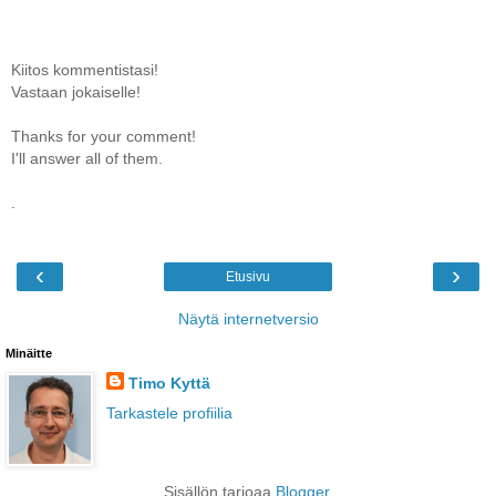
Kiitos kommentistasi!
Vastaan jokaiselle!
Thanks for your comment!
I'll answer all of them.
.
‹
›
Etusivu
Näytä internetversio
Minäitte
Timo Kyttä
Tarkastele profiilia
Sisällön tarjoaa
Blogger
.