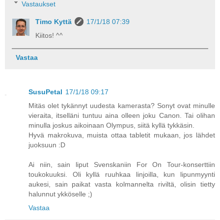
Vastaukset
Timo Kyttä
17/1/18 07:39
Kiitos! ^^
Vastaa
SusuPetal
17/1/18 09:17
Mitäs olet tykännyt uudesta kamerasta? Sonyt ovat minulle
vieraita, itselläni tuntuu aina olleen joku Canon. Tai olihan
minulla joskus aikoinaan Olympus, siitä kyllä tykkäsin.
Hyvä makrokuva, muista ottaa tabletit mukaan, jos lähdet
juoksuun :D
Ai niin, sain liput Svenskaniin For On Tour-konserttiin
toukokuuksi. Oli kyllä ruuhkaa linjoilla, kun lipunmyynti
aukesi, sain paikat vasta kolmannelta riviltä, olisin tietty
halunnut ykköselle ;)
Vastaa