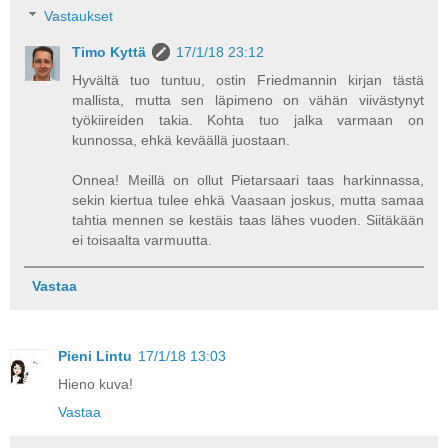
Vastaukset
Timo Kyttä
17/1/18 23:12
Hyvältä tuo tuntuu, ostin Friedmannin kirjan tästä
mallista, mutta sen läpimeno on vähän viivästynyt
työkiireiden takia. Kohta tuo jalka varmaan on
kunnossa, ehkä keväällä juostaan.
Onnea! Meillä on ollut Pietarsaari taas harkinnassa,
sekin kiertua tulee ehkä Vaasaan joskus, mutta samaa
tahtia mennen se kestäis taas lähes vuoden. Siitäkään
ei toisaalta varmuutta.
Vastaa
Pieni Lintu
17/1/18 13:03
Hieno kuva!
Vastaa