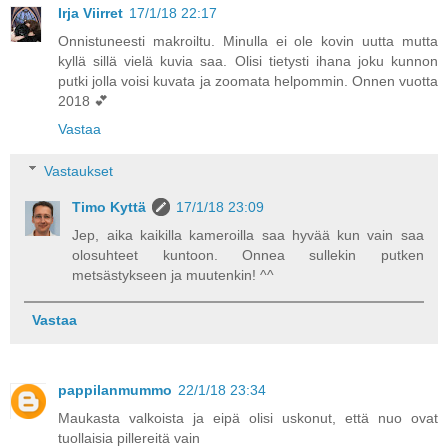
Irja Viirret
17/1/18 22:17
Onnistuneesti makroiltu. Minulla ei ole kovin uutta mutta
kyllä sillä vielä kuvia saa. Olisi tietysti ihana joku kunnon
putki jolla voisi kuvata ja zoomata helpommin. Onnen vuotta
2018 💕
Vastaa
Vastaukset
Timo Kyttä
17/1/18 23:09
Jep, aika kaikilla kameroilla saa hyvää kun vain saa
olosuhteet kuntoon. Onnea sullekin putken
metsästykseen ja muutenkin! ^^
Vastaa
pappilanmummo
22/1/18 23:34
Maukasta valkoista ja eipä olisi uskonut, että nuo ovat
tuollaisia pillereitä vain