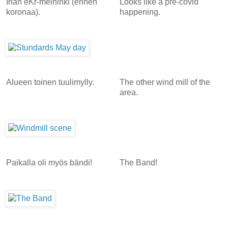
Ihan eKr-meininki (ennen
Looks like a pre-covid
koronaa).
happening.
Alueen toinen tuulimylly.
The other wind mill of the
area.
Paikalla oli myös bändi!
The Band!