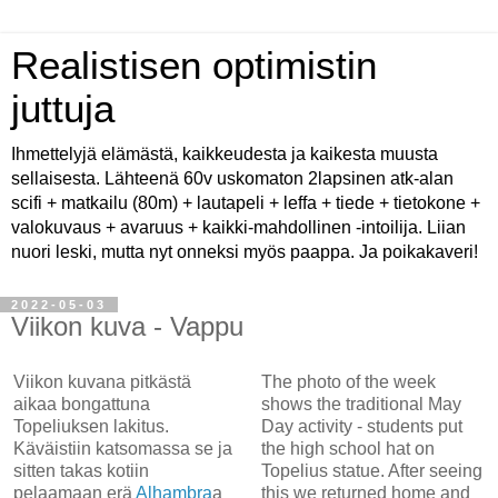
Realistisen optimistin
juttuja
Ihmettelyjä elämästä, kaikkeudesta ja kaikesta muusta
sellaisesta. Lähteenä 60v uskomaton 2lapsinen atk-alan
scifi + matkailu (80m) + lautapeli + leffa + tiede + tietokone +
valokuvaus + avaruus + kaikki-mahdollinen -intoilija. Liian
nuori leski, mutta nyt onneksi myös paappa. Ja poikakaveri!
2022-05-03
Viikon kuva - Vappu
Viikon kuvana pitkästä
The photo of the week
aikaa bongattuna
shows the traditional May
Topeliuksen lakitus.
Day activity - students put
Käväistiin katsomassa se ja
the high school hat on
sitten takas kotiin
Topelius statue. After seeing
pelaamaan erä
Alhambra
a
this we returned home and