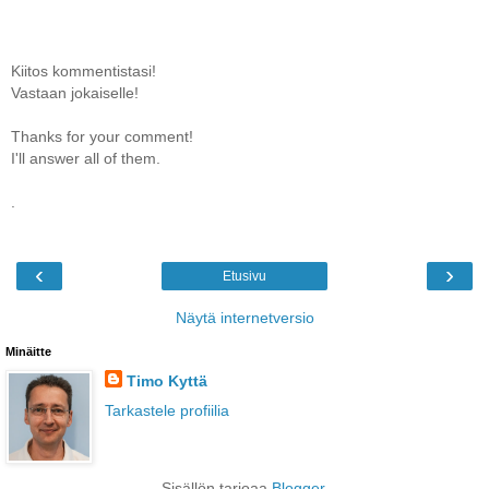
Kiitos kommentistasi!
Vastaan jokaiselle!
Thanks for your comment!
I'll answer all of them.
.
‹
›
Etusivu
Näytä internetversio
Minäitte
Timo Kyttä
Tarkastele profiilia
Sisällön tarjoaa
Blogger
.