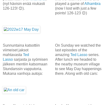
(nyt hävisin enää niukasti
played a game of
Alhambra
126-123! 😊).
(now I lost with just a few
points! 126-123 😊)
Sunnuntaina katsottiin
On Sunday we watched the
viimeiset jaksot
last episodes of the
mahtavasta
Ted
amazing
Ted Lasso
series.
Lasso
sarjasta ja syömisen
After lunch we headed to
jälkeen mentiin katsomaan
the nearby museum village
Stundarssin vapputoria.
to see May Day happenings
Mukana vanhoja autoja:
there. Along with old cars: