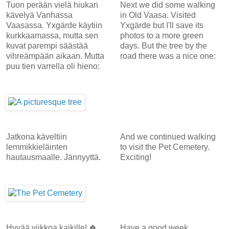
Tuon perään vielä hiukan
Next we did some walking
kävelyä Vanhassa
in Old Vaasa. Visited
Vaasassa. Yxgärde käytiin
Yxgärde but I'll save its
kurkkaamassa, mutta sen
photos to a more green
kuvat parempi säästää
days. But the tree by the
vihreämpään aikaan. Mutta
road there was a nice one:
puu tien varrella oli hieno:
Jatkona käveltiin
And we continued walking
lemmikkieläinten
to visit the Pet Cemetery.
hautausmaalle. Jännyyttä.
Exciting!
Hyvää viikkoa kaikille! 🍀
Have a good week