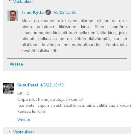
Vastaukset
Timo Kyttä
4/5/22 13:55
Mulla on muuten aika sama tilanne, eli tuo on ollut
ainoa pelottava fiktiivinen kirja. Sitten Isomäen
ilmastonmuutos-kirja oli taas sellainen fakta-kirja, joka
aiheutti pelkoa ja se on vähän ikävämpää, kun ei
ollutkaan kuvittelua ne mahdollisuudet. Zombitonta
kevättä sullekin! 🍀
Vastaa
SusuPetal
4/5/22 16:33
eKr :D
Onpa ollut hienoja autoja liikkeellä!
Itse vietin vapun visusti sisätiloissa, aina välillä vaan koiran
kanssa lenkille.
Vastaa
Vastaukset