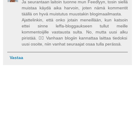
Ja seurantaan laitoin tuonne mun Feedlyyn, tosin siellä
muistaa käydä aika harvoin, joten nämä kommentit
täällä on hyvä muistutus muustakin blogimaailmasta.
Ajattelinkin, että onko jotain meneillään, kun katsoin
ettei sinne leffa-bloggaukseen tullut meille
kommentoijille vastausta sulta. No, mutta uusi alku
piristää. 👍🏻 Vanhaan blogiin kannattaa laittaa tiedoksi
uusi osoite, niin vanhat seuraajat osaa tulla perässä.
Vastaa