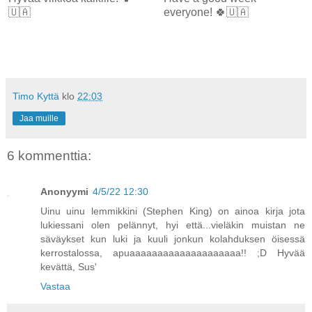
🇺🇦
everyone! 🍀🇺🇦
Timo Kyttä
klo
22:03
Jaa muille
6 kommenttia:
Anonyymi
4/5/22 12:30
Uinu uinu lemmikkini (Stephen King) on ainoa kirja jota
lukiessani olen pelännyt, hyi että...vieläkin muistan ne
säväykset kun luki ja kuuli jonkun kolahduksen öisessä
kerrostalossa, apuaaaaaaaaaaaaaaaaaaaa!! ;D Hyvää
kevättä, Sus'
Vastaa