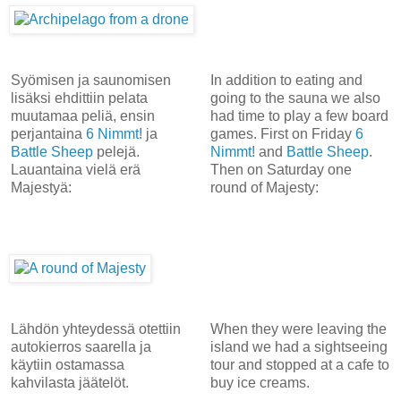
Syömisen ja saunomisen
In addition to eating and
lisäksi ehdittiin pelata
going to the sauna we also
muutamaa peliä, ensin
had time to play a few board
perjantaina
6 Nimmt!
ja
games. First on Friday
6
Battle Sheep
pelejä.
Nimmt!
and
Battle Sheep
.
Lauantaina vielä erä
Then on Saturday one
Majestyä:
round of Majesty:
Lähdön yhteydessä otettiin
When they were leaving the
autokierros saarella ja
island we had a sightseeing
käytiin ostamassa
tour and stopped at a cafe to
kahvilasta jäätelöt.
buy ice creams.