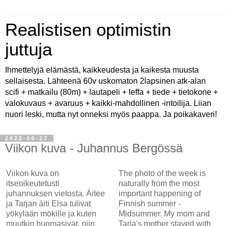
Realistisen optimistin
juttuja
Ihmettelyjä elämästä, kaikkeudesta ja kaikesta muusta
sellaisesta. Lähteenä 60v uskomaton 2lapsinen atk-alan
scifi + matkailu (80m) + lautapeli + leffa + tiede + tietokone +
valokuvaus + avaruus + kaikki-mahdollinen -intoilija. Liian
nuori leski, mutta nyt onneksi myös paappa. Ja poikakaveri!
2022-06-27
Viikon kuva - Juhannus Bergössä
Viikon kuva on
The photo of the week is
itseoikeutetusti
naturally from the most
juhannuksen vietosta. Äitee
important happening of
ja Tarjan äiti Elsa tulivat
Finnish summer -
yökylään mökille ja kuten
Midsummer. My mom and
muutkin huomasivat, niin
Tarja's mother stayed with