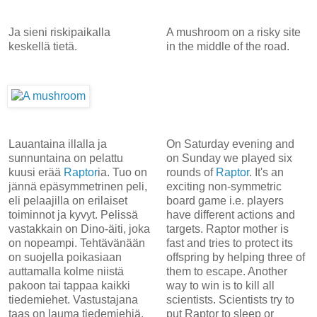
Ja sieni riskipaikalla
A mushroom on a risky site
keskellä tietä.
in the middle of the road.
Lauantaina illalla ja
On Saturday evening and
sunnuntaina on pelattu
on Sunday we played six
kuusi erää
Raptor
ia. Tuo on
rounds of
Raptor
. It's an
jännä epäsymmetrinen peli,
exciting non-symmetric
eli pelaajilla on erilaiset
board game i.e. players
toiminnot ja kyvyt. Pelissä
have different actions and
vastakkain on Dino-äiti, joka
targets. Raptor mother is
on nopeampi. Tehtävänään
fast and tries to protect its
on suojella poikasiaan
offspring by helping three of
auttamalla kolme niistä
them to escape. Another
pakoon tai tappaa kaikki
way to win is to kill all
tiedemiehet. Vastustajana
scientists. Scientists try to
taas on lauma tiedemiehiä,
put Raptor to sleep or