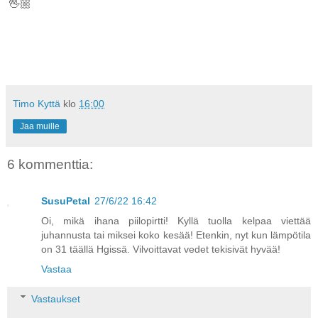
🖖🏼
Timo Kyttä
klo
16:00
Jaa muille
6 kommenttia:
SusuPetal
27/6/22 16:42
Oi, mikä ihana piilopirtti! Kyllä tuolla kelpaa viettää
juhannusta tai miksei koko kesää! Etenkin, nyt kun lämpötila
on 31 täällä Hgissä. Vilvoittavat vedet tekisivät hyvää!
Vastaa
Vastaukset