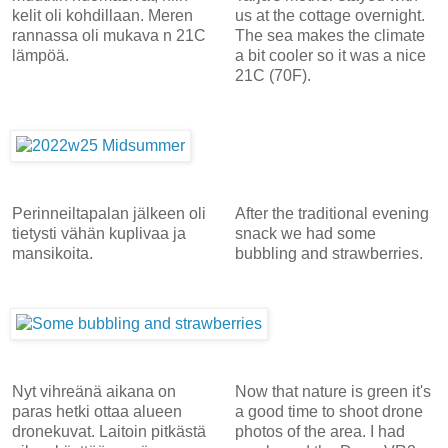
kelit oli kohdillaan. Meren
us at the cottage overnight.
rannassa oli mukava n 21C
The sea makes the climate
lämpöä.
a bit cooler so it was a nice
21C (70F).
Perinneiltapalan jälkeen oli
After the traditional evening
tietysti vähän kuplivaa ja
snack we had some
mansikoita.
bubbling and strawberries.
Nyt vihreänä aikana on
Now that nature is green it's
paras hetki ottaa alueen
a good time to shoot drone
dronekuvat. Laitoin pitkästä
photos of the area. I had