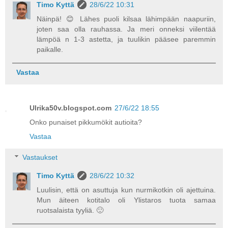
Timo Kyttä
28/6/22 10:31
Näinpä! 😊 Lähes puoli kilsaa lähimpään naapuriin,
joten saa olla rauhassa. Ja meri onneksi viilentää
lämpöä n 1-3 astetta, ja tuulikin pääsee paremmin
paikalle.
Vastaa
Ulrika50v.blogspot.com
27/6/22 18:55
Onko punaiset pikkumökit autioita?
Vastaa
Vastaukset
Timo Kyttä
28/6/22 10:32
Luulisin, että on asuttuja kun nurmikotkin oli ajettuina.
Mun äiteen kotitalo oli Ylistaros tuota samaa
ruotsalaista tyyliä. 🙂