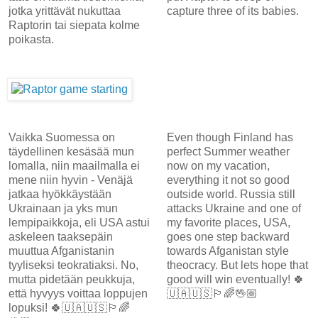
jotka yrittävät nukuttaa
capture three of its babies.
Raptorin tai siepata kolme
poikasta.
Vaikka Suomessa on
Even though Finland has
täydellinen kesäsää mun
perfect Summer weather
lomalla, niin maailmalla ei
now on my vacation,
mene niin hyvin - Venäjä
everything it not so good
jatkaa hyökkäystään
outside world. Russia still
Ukrainaan ja yks mun
attacks Ukraine and one of
lempipaikkoja, eli USA astui
my favorite places, USA,
askeleen taaksepäin
goes one step backward
muuttua Afganistanin
towards Afganistan style
tyyliseksi teokratiaksi. No,
theocracy. But lets hope that
mutta pidetään peukkuja,
good will win eventually! 🍀
että hyvyys voittaa loppujen
🇺🇦🇺🇸🏳️‍🌈🖖🏼
lopuksi! 🍀🇺🇦🇺🇸🏳️‍🌈