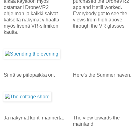
aikaa käyttöön myös
purchased the DroneVR2
ostamani DroneVR2
app and it still worked.
ohjelman ja kaikki saivat
Everybody got to see the
katsella näkymät ylhäältä
views from high above
myös livenä VR-silmikon
through the VR glasses.
kautta.
Siinä se piilopaikka on.
Here's the Summer haven.
Ja näkymät kohti mannerta.
The view towards the
mainland.