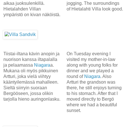
aikaa juoksulenkillä.
jogging. The surroundings
Hietalahden Villan
of Hietalahti Villa look good.
ympäristö on kivan näköistä.
Tiistai-iltana kävin anopin ja
On Tuesday evening I
nuorison kanssa iltapalalla
visited my mother-in-law
ja pelaamassa
Niagara
a.
along with young folks for
Mukana oli myös pikkuinen
dinner and we played a
Artturi, joka vielä viihtyy
round of
Niagara
. Also
kääntyilemässä mahalleen.
Artturi the grandson was
Sieltä siirryin suoraan
there, he still enjoys turning
Bergööseen, jossa olikin
to his stomach. After that I
tarjolla hieno auringonlasku.
moved directly to Bergö
where we had a beautiful
sunset.