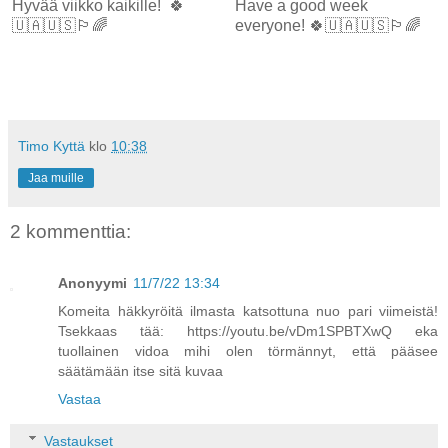
Hyvää viikko kaikille! 🍀
Have a good week
🇺🇦🇺🇸🏳️‍🌈
everyone! 🍀🇺🇦🇺🇸🏳️‍🌈
Timo Kyttä
klo
10:38
Jaa muille
2 kommenttia:
Anonyymi
11/7/22 13:34
Komeita häkkyröitä ilmasta katsottuna nuo pari viimeistä!
Tsekkaas tää: https://youtu.be/vDm1SPBTXwQ eka
tuollainen vidoa mihi olen törmännyt, että pääsee
säätämään itse sitä kuvaa
Vastaa
Vastaukset