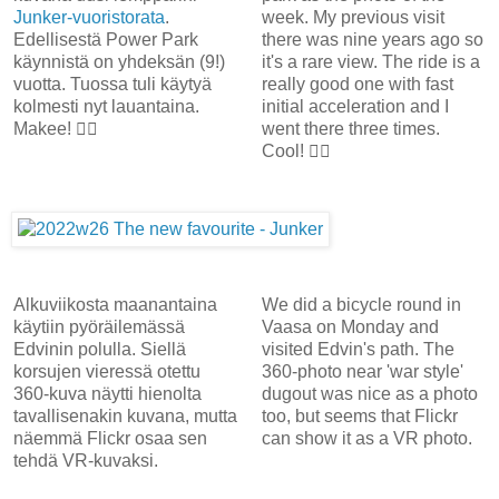
Junker-vuoristorata
.
week. My previous visit
Edellisestä Power Park
there was nine years ago so
käynnistä on yhdeksän (9!)
it's a rare view. The ride is a
vuotta. Tuossa tuli käytyä
really good one with fast
kolmesti nyt lauantaina.
initial acceleration and I
Makee! 👍🏻
went there three times.
Cool! 👍🏻
Alkuviikosta maanantaina
We did a bicycle round in
käytiin pyöräilemässä
Vaasa on Monday and
Edvinin polulla. Siellä
visited Edvin's path. The
korsujen vieressä otettu
360-photo near 'war style'
360-kuva näytti hienolta
dugout was nice as a photo
tavallisenakin kuvana, mutta
too, but seems that Flickr
näemmä Flickr osaa sen
can show it as a VR photo.
tehdä VR-kuvaksi.