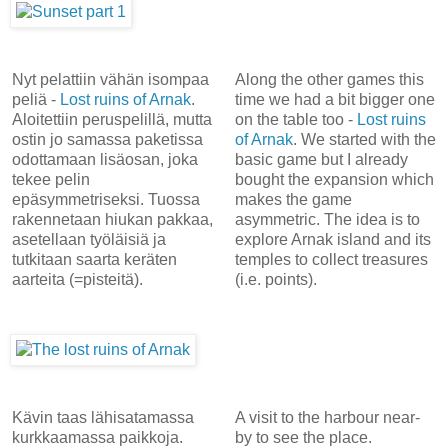
Nyt pelattiin vähän isompaa
Along the other games this
peliä -
Lost ruins of Arnak
.
time we had a bit bigger one
Aloitettiin peruspelillä, mutta
on the table too -
Lost ruins
ostin jo samassa paketissa
of Arnak
. We started with the
odottamaan lisäosan, joka
basic game but I already
tekee pelin
bought the expansion which
epäsymmetriseksi. Tuossa
makes the game
rakennetaan hiukan pakkaa,
asymmetric. The idea is to
asetellaan työläisiä ja
explore Arnak island and its
tutkitaan saarta keräten
temples to collect treasures
aarteita (=pisteitä).
(i.e. points).
Kävin taas lähisatamassa
A visit to the harbour near-
kurkkaamassa paikkoja.
by to see the place.