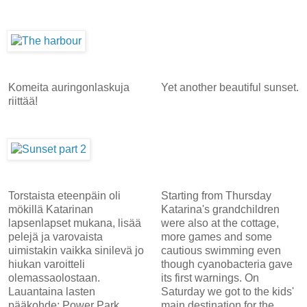
Komeita auringonlaskuja
Yet another beautiful sunset.
riittää!
Torstaista eteenpäin oli
Starting from Thursday
mökillä Katarinan
Katarina's grandchildren
lapsenlapset mukana, lisää
were also at the cottage,
pelejä ja varovaista
more games and some
uimistakin vaikka sinilevä jo
cautious swimming even
hiukan varoitteli
though cyanobacteria gave
olemassaolostaan.
its first warnings. On
Lauantaina lasten
Saturday we got to the kids'
pääkohde: Power Park.
main destination for the