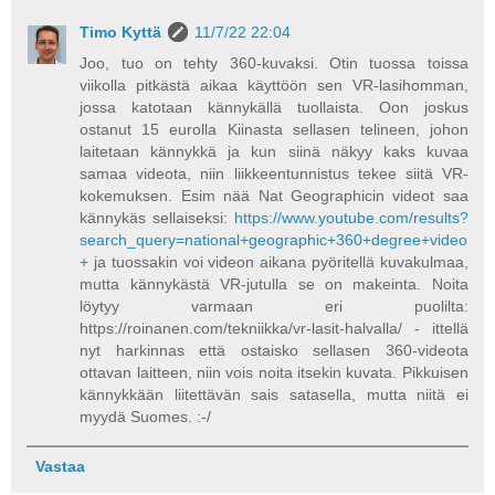
Timo Kyttä
11/7/22 22:04
Joo, tuo on tehty 360-kuvaksi. Otin tuossa toissa
viikolla pitkästä aikaa käyttöön sen VR-lasihomman,
jossa katotaan kännykällä tuollaista. Oon joskus
ostanut 15 eurolla Kiinasta sellasen telineen, johon
laitetaan kännykkä ja kun siinä näkyy kaks kuvaa
samaa videota, niin liikkeentunnistus tekee siitä VR-
kokemuksen. Esim nää Nat Geographicin videot saa
kännykäs sellaiseksi:
https://www.youtube.com/results?
search_query=national+geographic+360+degree+video
+
ja tuossakin voi videon aikana pyöritellä kuvakulmaa,
mutta kännykästä VR-jutulla se on makeinta. Noita
löytyy varmaan eri puolilta:
https://roinanen.com/tekniikka/vr-lasit-halvalla/ - ittellä
nyt harkinnas että ostaisko sellasen 360-videota
ottavan laitteen, niin vois noita itsekin kuvata. Pikkuisen
kännykkään liitettävän sais satasella, mutta niitä ei
myydä Suomes. :-/
Vastaa