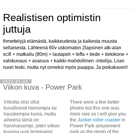
Realistisen optimistin
juttuja
Ihmettelyjä elämästä, kaikkeudesta ja kaikesta muusta
sellaisesta. Lähteenä 60v uskomaton 2lapsinen atk-alan
scifi + matkailu (80m) + lautapeli + leffa + tiede + tietokone +
valokuvaus + avaruus + kaikki-mahdollinen -intoilija. Liian
nuori leski, mutta nyt onneksi myös paappa. Ja poikakaveri!
2022-07-04
Viikon kuva - Power Park
Viikolta olisi ollut
There were a few better
kuvallisesti hienompia tai
photos but this one was
hauskempia kuvia, mutta
more rare so I will give you
aiheena tämä on
the
Junker roller coaster
in
harvinaisempi, joten viikon
Power Park amusement
kuvana uusi lempparini
park as the photo of the