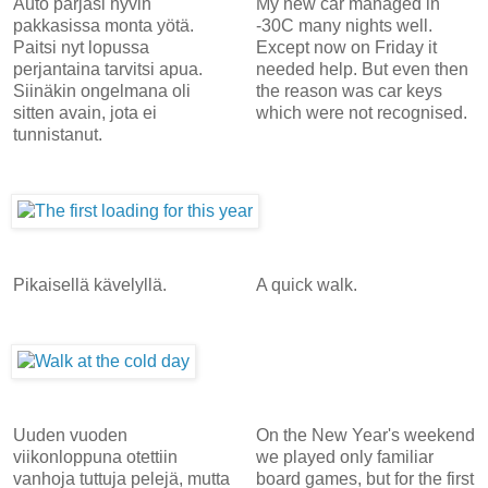
Auto pärjäsi hyvin
My new car managed in
pakkasissa monta yötä.
-30C many nights well.
Paitsi nyt lopussa
Except now on Friday it
perjantaina tarvitsi apua.
needed help. But even then
Siinäkin ongelmana oli
the reason was car keys
sitten avain, jota ei
which were not recognised.
tunnistanut.
Pikaisellä kävelyllä.
A quick walk.
Uuden vuoden
On the New Year's weekend
viikonloppuna otettiin
we played only familiar
vanhoja tuttuja pelejä, mutta
board games, but for the first