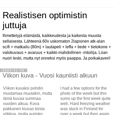
Realistisen optimistin
juttuja
Ihmettelyjä elämästä, kaikkeudesta ja kaikesta muusta
sellaisesta. Lähteenä 60v uskomaton 2lapsinen atk-alan
scifi + matkailu (80m) + lautapeli + leffa + tiede + tietokone +
valokuvaus + avaruus + kaikki-mahdollinen -intoilija. Liian
nuori leski, mutta nyt onneksi myös paappa. Ja poikakaveri!
2024-01-09
Viikon kuva - Vuosi kauniisti alkuun
Viikon kuvaksi pohdin
I had a few options for the
muutamaa muutakin, mutta
photo of the week but this
tämä kuvaa summaa
sums up the first week quite
vuoden alkua. Kova
well. Hard freezing weather
pakkanen kiusas toista
was stuck in Finland for
viikkoa, mutta aurinko
over a week but then again