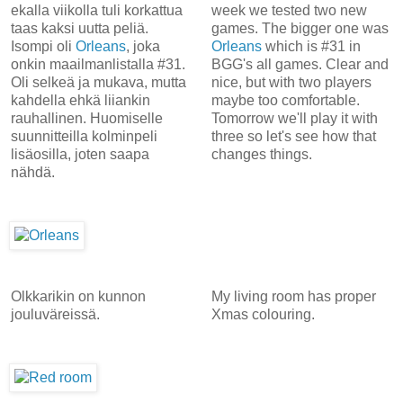
ekalla viikolla tuli korkattua
week we tested two new
taas kaksi uutta peliä.
games. The bigger one was
Isompi oli
Orleans
, joka
Orleans
which is #31 in
onkin maailmanlistalla #31.
BGG's all games. Clear and
Oli selkeä ja mukava, mutta
nice, but with two players
kahdella ehkä liiankin
maybe too comfortable.
rauhallinen. Huomiselle
Tomorrow we'll play it with
suunnitteilla kolminpeli
three so let's see how that
lisäosilla, joten saapa
changes things.
nähdä.
Olkkarikin on kunnon
My living room has proper
jouluväreissä.
Xmas colouring.