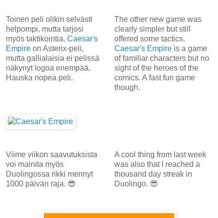
Toinen peli olikin selvästi
The other new game was
helpompi, mutta tarjosi
clearly simpler but still
myös taktikointia.
Caesar's
offered some tactics.
Empire
on Asterix-peli,
Caesar's Empire
is a game
mutta gallialaisia ei pelissä
of familiar characters but no
näkynyt logoa enempää.
sight of the heroes of the
Hauska nopea peli.
comics. A fast fun game
though.
Viime viikon saavutuksista
A cool thing from last week
voi mainita myös
was also that I reached a
Duolingossa rikki mennyt
thousand day streak in
1000 päivän raja. 😎
Duolingo. 😎