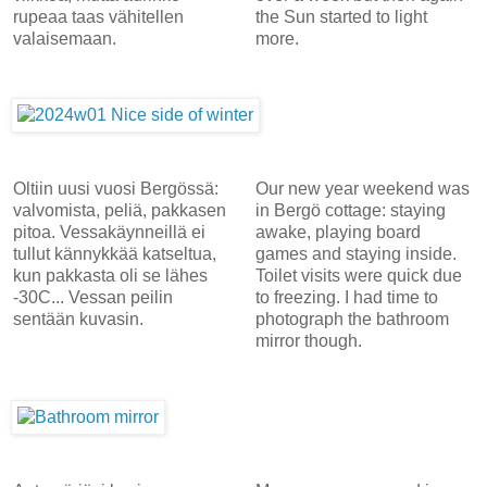
rupeaa taas vähitellen
the Sun started to light
valaisemaan.
more.
Oltiin uusi vuosi Bergössä:
Our new year weekend was
valvomista, peliä, pakkasen
in Bergö cottage: staying
pitoa. Vessakäynneillä ei
awake, playing board
tullut kännykkää katseltua,
games and staying inside.
kun pakkasta oli se lähes
Toilet visits were quick due
-30C... Vessan peilin
to freezing. I had time to
sentään kuvasin.
photograph the bathroom
mirror though.