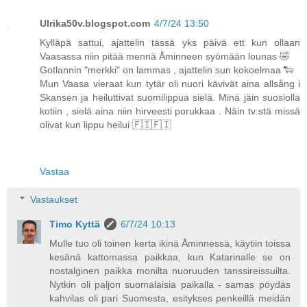
Ulrika50v.blogspot.com
4/7/24 13:50
Kylläpä sattui, ajattelin tässä yks päivä ett kun ollaan
Vaasassa niin pitää mennä Åminneen syömään lounas 🤣
Gotlannin "merkki" on lammas , ajattelin sun kokoelmaa 🐑
Mun Vaasa vieraat kun tytär oli nuori kävivät aina allsång i
Skansen ja heiluttivat suomilippua sielä. Minä jäin suosiolla
kotiin , sielä aina niin hirveesti porukkaa . Näin tv:stä missä
olivat kun lippu heilui 🇫🇮🇫🇮
Vastaa
Vastaukset
Timo Kyttä
6/7/24 10:13
Mulle tuo oli toinen kerta ikinä Åminnessä, käytiin toissa
kesänä kattomassa paikkaa, kun Katarinalle se on
nostalginen paikka monilta nuoruuden tanssireissuilta.
Nytkin oli paljon suomalaisia paikalla - samas pöydäs
kahvilas oli pari Suomesta, esitykses penkeillä meidän