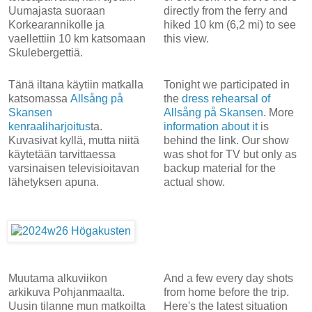
Uumajasta suoraan
directly from the ferry and
Korkearannikolle ja
hiked 10 km (6,2 mi) to see
vaellettiin 10 km katsomaan
this view.
Skulebergettiä.
Tänä iltana käytiin matkalla
Tonight we participated in
katsomassa
Allsång på
the
dress rehearsal of
Skansen
Allsång på Skansen
. More
kenraaliharjoitus
ta.
information about it
is
Kuvasivat kyllä, mutta niitä
behind the link. Our show
käytetään tarvittaessa
was shot for TV but only as
varsinaisen televisioitavan
backup material for the
lähetyksen apuna.
actual show.
Muutama alkuviikon
And a few every day shots
arkikuva Pohjanmaalta.
from home before the trip.
Uusin tilanne mun matkoilta
Here's the latest situation