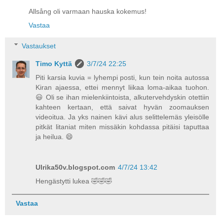
Allsång oli varmaan hauska kokemus!
Vastaa
Vastaukset
Timo Kyttä
3/7/24 22:25
Piti karsia kuvia = lyhempi posti, kun tein noita autossa
Kiran ajaessa, ettei mennyt liikaa loma-aikaa tuohon.
😃 Oli se ihan mielenkiintoista, alkutervehdyskin otettiin
kahteen kertaan, että saivat hyvän zoomauksen
videoitua. Ja yks nainen kävi alus selittelemäs yleisölle
pitkät litaniat miten missäkin kohdassa pitäisi taputtaa
ja heilua. 😄
Ulrika50v.blogspot.com
4/7/24 13:42
Hengästytti lukea 🤣🤣🤣
Vastaa