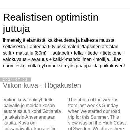
Realistisen optimistin
juttuja
Ihmettelyjä elämästä, kaikkeudesta ja kaikesta muusta
sellaisesta. Lähteenä 60v uskomaton 2lapsinen atk-alan
scifi + matkailu (80m) + lautapeli + leffa + tiede + tietokone +
valokuvaus + avaruus + kaikki-mahdollinen -intoilija. Liian
nuori leski, mutta nyt onneksi myös paappa. Ja poikakaveri!
2024-07-02
Viikon kuva - Högakusten
Viikon kuva ehtii yhdelle
The photo of the week is
päivälle jo meidän kesän
from last week's Sunday
autoreissuun kohti Gotlantia
when we started our road
ja takaisin Ahvenanmaan
trip for this Summer. This
kautta. Kuva on
view was on the High Coast
toissapäivältä, kun ajettiin
of Sweden. We drove there