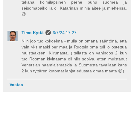
takana kolmilapsinen perhe puhu suomea ja
seisomapaikoilla oli Katarinan miniä äitee ja miehensä.
😃
Timo Kyttä
6/7/24 17:27
Niin joo tuo kokoelma - mulla on omana sääntönä, että
vain yks maski per maa ja Ruotsin oma tuli jo ostettua
muistaakseni Kiirunasta. (Italiasta on vahingos 2 kun
tuo Rooman kivinaama oli niin sopiva, etten muistanut
Venetsian naamiaismaskia ja Suomesta tavallaan kans
2 kun tyttären kutomat lahjat edustaa omaa maata 😊)
Vastaa