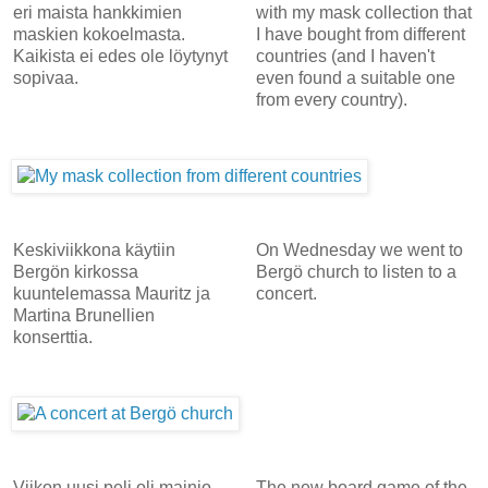
eri maista hankkimien
with my mask collection that
maskien kokoelmasta.
I have bought from different
Kaikista ei edes ole löytynyt
countries (and I haven't
sopivaa.
even found a suitable one
from every country).
Keskiviikkona käytiin
On Wednesday we went to
Bergön kirkossa
Bergö church to listen to a
kuuntelemassa Mauritz ja
concert.
Martina Brunellien
konserttia.
Viikon uusi peli oli mainio
The new board game of the