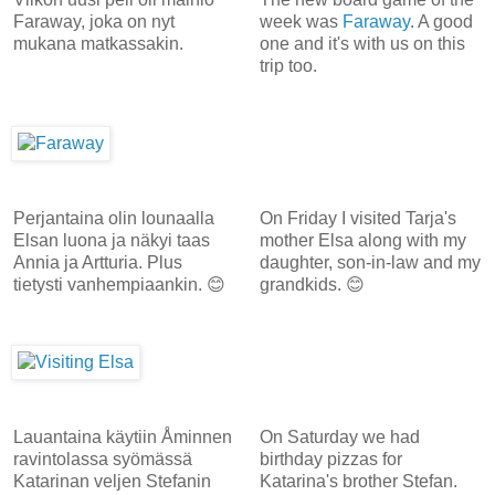
Faraway, joka on nyt
week was
Faraway
. A good
mukana matkassakin.
one and it's with us on this
trip too.
Perjantaina olin lounaalla
On Friday I visited Tarja's
Elsan luona ja näkyi taas
mother Elsa along with my
Annia ja Artturia. Plus
daughter, son-in-law and my
tietysti vanhempiaankin. 😊
grandkids. 😊
Lauantaina käytiin Åminnen
On Saturday we had
ravintolassa syömässä
birthday pizzas for
Katarinan veljen Stefanin
Katarina's brother Stefan.