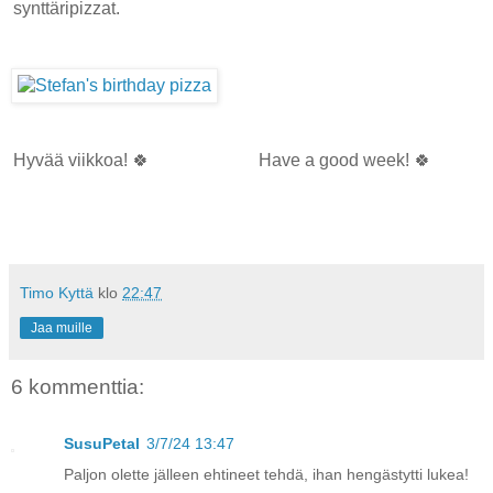
synttäripizzat.
Hyvää viikkoa! 🍀
Have a good week! 🍀
Timo Kyttä
klo
22:47
Jaa muille
6 kommenttia:
SusuPetal
3/7/24 13:47
Paljon olette jälleen ehtineet tehdä, ihan hengästytti lukea!