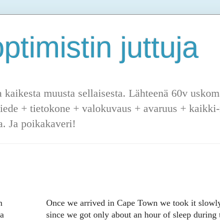
ptimistin juttuja
a kaikesta muusta sellaisesta. Lähteenä 60v uskoma
tiede + tietokone + valokuvaus + avaruus + kaikki-m
. Ja poikakaveri!
n
Once we arrived in Cape Town we took it slowl
ta
since we got only about an hour of sleep during 