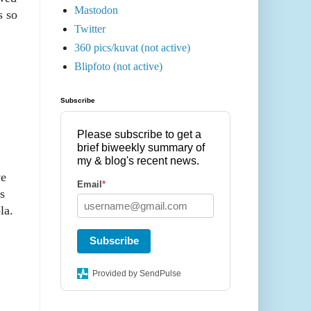
Mastodon
s so
Twitter
360 pics/kuvat (not active)
Blipfoto (not active)
Subscribe
Please subscribe to get a
brief biweekly summary of
my & blog's recent news.
we
Email
*
s
la.
Subscribe
Provided by SendPulse