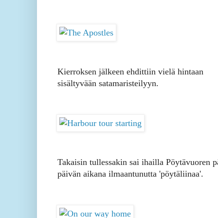
Kierroksen jälkeen ehdittiin vielä hintaan
sisältyvään satamaristeilyyn.
Takaisin tullessakin sai ihailla Pöytävuoren p
päivän aikana ilmaantunutta 'pöytäliinaa'.