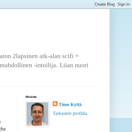
ton 2lapsinen atk-alan scifi +
ahdollinen -intoilija. Liian nuori
Minäitte
Timo Kyttä
Tarkastele profiilia
y
the