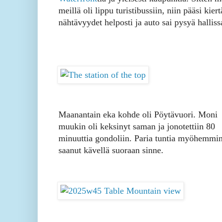
meillä oli lippu turistibussiin, niin pääsi kie
nähtävyydet helposti ja auto sai pysyä hallis
Maanantain eka kohde oli Pöytävuori. Moni
muukin oli keksinyt saman ja jonotettiin 80
minuuttia gondoliin. Paria tuntia myöhemmin
saanut kävellä suoraan sinne.