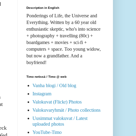
d
Description in English
Ponderings of Life, the Universe and
Everything. Written by a 60 year old
enthusiastic skeptic, who's into science
+ photography + travelling (80c) +
boardgames + movies + sci-fi +
computers + space. Too young widow,
but now a grandfather. And a
boyfriend!
Timo netissä / Timo @ web
Vanha blogi / Old blog
Instagram
n
Valokuvat (Flickr) Photos
ht
Valokuvaryhmät / Photo collections
Uusimmat valokuvat / Latest
uploaded photos
eck
YouTube-Timo
-Wed