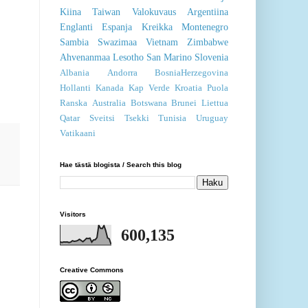
Kiina
Taiwan
Valokuvaus
Argentiina
Englanti
Espanja
Kreikka
Montenegro
Sambia
Swazimaa
Vietnam
Zimbabwe
Ahvenanmaa
Lesotho
San Marino
Slovenia
Albania
Andorra
BosniaHerzegovina
Hollanti
Kanada
Kap Verde
Kroatia
Puola
Ranska
Australia
Botswana
Brunei
Liettua
Qatar
Sveitsi
Tsekki
Tunisia
Uruguay
Vatikaani
Hae tästä blogista / Search this blog
Visitors
600,135
Creative Commons