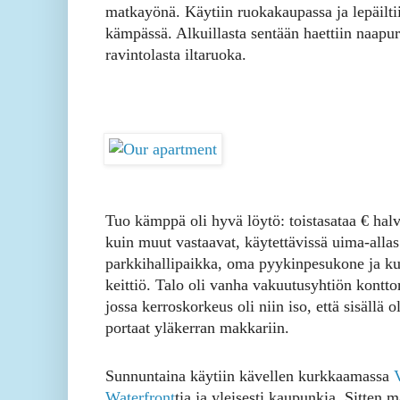
matkayönä. Käytiin ruokakaupassa ja lepäilti
kämpässä. Alkuillasta sentään haettiin naapur
ravintolasta iltaruoka.
Tuo kämppä oli hyvä löytö: toistasataa € hal
kuin muut vastaavat, käytettävissä uima-allas
parkkihallipaikka, oma pyykinpesukone ja k
keittiö. Talo oli vanha vakuutusyhtiön konttor
jossa kerroskorkeus oli niin iso, että sisällä ol
portaat yläkerran makkariin.
Sunnuntaina käytiin kävellen kurkkaamassa
Waterfront
tia ja yleisesti kaupunkia. Sitten 