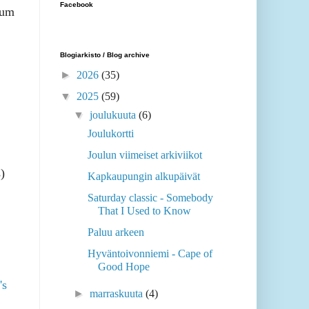
Facebook
ium
Blogiarkisto / Blog archive
►
2026
(35)
▼
2025
(59)
▼
joulukuuta
(6)
Joulukortti
Joulun viimeiset arkiviikot
)
Kapkaupungin alkupäivät
Saturday classic - Somebody
That I Used to Know
Paluu arkeen
Hyväntoivonniemi - Cape of
Good Hope
's
►
marraskuuta
(4)