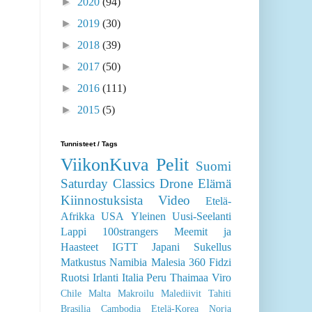
►
2020
(94)
►
2019
(30)
►
2018
(39)
►
2017
(50)
►
2016
(111)
►
2015
(5)
Tunnisteet / Tags
ViikonKuva
Pelit
Suomi
Saturday Classics
Drone
Elämä
Kiinnostuksista
Video
Etelä-
Afrikka
USA
Yleinen
Uusi-Seelanti
Lappi
100strangers
Meemit ja
Haasteet
IGTT
Japani
Sukellus
Matkustus
Namibia
Malesia
360
Fidzi
Ruotsi
Irlanti
Italia
Peru
Thaimaa
Viro
Chile
Malta
Makroilu
Malediivit
Tahiti
Brasilia
Cambodia
Etelä-Korea
Norja