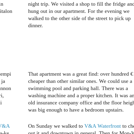
in
night trip. We visited a shop to fill the fridge an
italon
hung out in our apartment. For the evening we
walked to the other side of the street to pick up
dinner.
vempi
That apartment was a great find: over hundred €
 ja
cheaper than other similar ones. We could use a
unnon
swimming pool and parking hall. There was a
i,
washing machine and a proper kitchen. It was a
i
old insurance company office and the floor heig
was big enough to have a bedroom upstairs.
V&A
On Sunday we walked to
V&A Waterfront
to ch
ma-ke
out it and downtown in general. Then for Mon