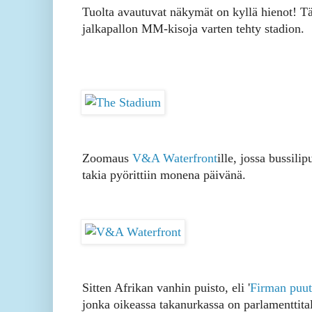
Tuolta avautuvat näkymät on kyllä hienot! T
jalkapallon MM-kisoja varten tehty stadion.
Zoomaus
V&A Waterfront
ille, jossa bussili
takia pyörittiin monena päivänä.
Sitten Afrikan vanhin puisto, eli '
Firman puut
jonka oikeassa takanurkassa on parlamenttita