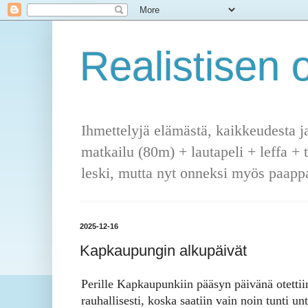
Realistisen o
Ihmettelyjä elämästä, kaikkeudesta j
matkailu (80m) + lautapeli + leffa + 
leski, mutta nyt onneksi myös paappa
2025-12-16
Kapkaupungin alkupäivät
Perille Kapkaupunkiin pääsyn päivänä otettii
rauhallisesti, koska saatiin vain noin tunti un