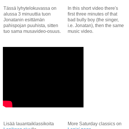
Tässä lyhytelokuvassa on
In this short video there's
alussa 3 minuuttia tuon
first three minutes of that
Jonatanin esittämän
bad bully boy (the singer,
pahispojan puuhista, sitten
i.e. Jonatan), then the same
tuo sama musavideo-osuus.
music video.
Lisää lauantaiklassikoita
More Saturday classics on