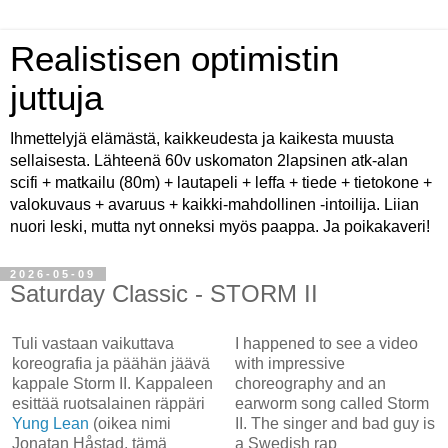
Realistisen optimistin
juttuja
Ihmettelyjä elämästä, kaikkeudesta ja kaikesta muusta
sellaisesta. Lähteenä 60v uskomaton 2lapsinen atk-alan
scifi + matkailu (80m) + lautapeli + leffa + tiede + tietokone +
valokuvaus + avaruus + kaikki-mahdollinen -intoilija. Liian
nuori leski, mutta nyt onneksi myös paappa. Ja poikakaveri!
2026-05-09
Saturday Classic - STORM II
Tuli vastaan vaikuttava
I happened to see a video
koreografia ja päähän jäävä
with impressive
kappale Storm II. Kappaleen
choreography and an
esittää ruotsalainen räppäri
earworm song called Storm
Yung Lean
(oikea nimi
II. The singer and bad guy is
Jonatan Håstad, tämä
a Swedish rap