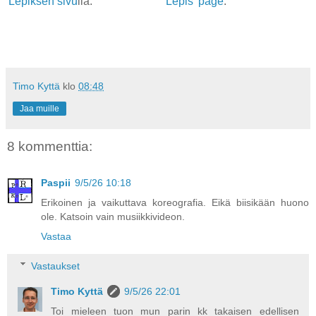
Lepiksen sivu
lla.
Lepis' page
.
Timo Kyttä
klo
08:48
Jaa muille
8 kommenttia:
Paspii
9/5/26 10:18
Erikoinen ja vaikuttava koreografia. Eikä biisikään huono
ole. Katsoin vain musiikkivideon.
Vastaa
Vastaukset
Timo Kyttä
9/5/26 22:01
Toi mieleen tuon mun parin kk takaisen edellisen