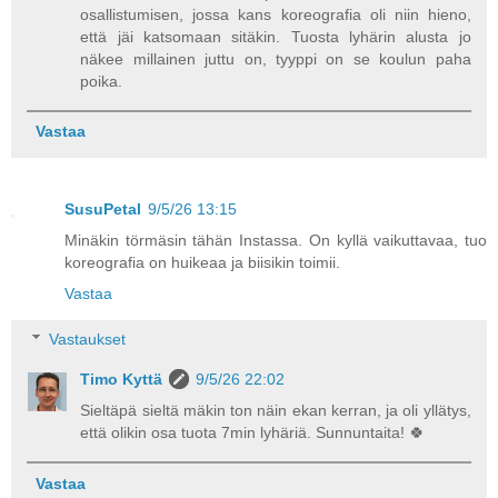
osallistumisen, jossa kans koreografia oli niin hieno,
että jäi katsomaan sitäkin. Tuosta lyhärin alusta jo
näkee millainen juttu on, tyyppi on se koulun paha
poika.
Vastaa
SusuPetal
9/5/26 13:15
Minäkin törmäsin tähän Instassa. On kyllä vaikuttavaa, tuo
koreografia on huikeaa ja biisikin toimii.
Vastaa
Vastaukset
Timo Kyttä
9/5/26 22:02
Sieltäpä sieltä mäkin ton näin ekan kerran, ja oli yllätys,
että olikin osa tuota 7min lyhäriä. Sunnuntaita! 🍀
Vastaa