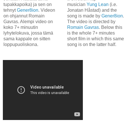
tupakkapoika) ja sen on
musician
Yung Lean
(i.e.
tehnyt
Gener8ion
. Videon
Jonatan Håstad) and the
on ohjannut Romain
song is made by
Gener8ion
.
Gavras. Alempi video on
The video is directed by
koko 7+ minuutin
Romain Gavras
. Below this
lyhytelokuva, jossa tämä
is the whole 7+ minutes
sama kappale on sitten
short film in which this same
loppupuoliskona.
song is on the latter half.