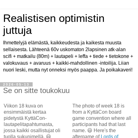
Realistisen optimistin
juttuja
Ihmettelyjä elämästä, kaikkeudesta ja kaikesta muusta
sellaisesta. Lähteenä 60v uskomaton 2lapsinen atk-alan
scifi + matkailu (80m) + lautapeli + leffa + tiede + tietokone +
valokuvaus + avaruus + kaikki-mahdollinen -intoilija. Liian
nuori leski, mutta nyt onneksi myös paappa. Ja poikakaveri!
2026-05-13
Se on sitte toukokuu
Viikon 18 kuva on
The photo of week 18 is
ensimmäistä kertaa
from a KyttäCon board
pidetystä KyttäCon-
game convention where all
lautapelitapahtumasta,
participants had that last
jossa kaikki osallistujat oli
name. 😃 Here's the
tuolla sukunimellä. 😃
aftergame of
Lords of