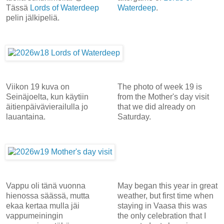
Tässä
Lords of Waterdeep
Waterdeep
.
pelin jälkipeliä.
Viikon 19 kuva on
The photo of week 19 is
Seinäjoelta, kun käytiin
from the Mother's day visit
äitienpäivävierailulla jo
that we did already on
lauantaina.
Saturday.
Vappu oli tänä vuonna
May began this year in great
hienossa säässä, mutta
weather, but first time when
ekaa kertaa mulla jäi
staying in Vaasa this was
vappumeiningin
the only celebration that I