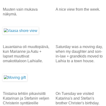
Muuten vain mukava
A nice view from the week.
näkymä.
Lauantaina oli muuttopäivä,
Saturday was a moving day,
kun Marianne ja Aatu +
when my daughter and son-
lapset muuttivat
in-law + grandkids moved to
omakotitaloon Laihialle.
Laihia to a town house.
Tiistaina tehtiin pikavisiitti
On Tuesday we visited
Katarinan ja Stefanin veljen
Katarina's and Stefan's
Christerin synttäreille
brother Christer's birthday.