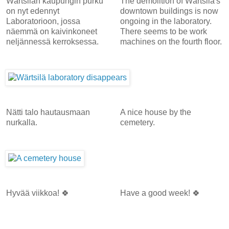
Wärtsilän kaupungin purku
The demolition of Wärtsilä's
on nyt edennyt
downtown buildings is now
Laboratorioon, jossa
ongoing in the laboratory.
näemmä on kaivinkoneet
There seems to be work
neljännessä kerroksessa.
machines on the fourth floor.
Nätti talo hautausmaan
A nice house by the
nurkalla.
cemetery.
Hyvää viikkoa! 🍀
Have a good week! 🍀