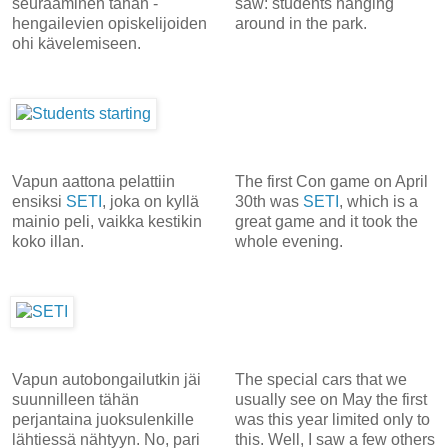
seuraaminen tähän -
saw: students hanging
hengailevien opiskelijoiden
around in the park.
ohi kävelemiseen.
Vapun aattona pelattiin
The first Con game on April
ensiksi
SETI
, joka on kyllä
30th was
SETI
, which is a
mainio peli, vaikka kestikin
great game and it took the
koko illan.
whole evening.
Vapun autobongailutkin jäi
The special cars that we
suunnilleen tähän
usually see on May the first
perjantaina juoksulenkille
was this year limited only to
lähtiessä nähtyyn. No, pari
this. Well, I saw a few others