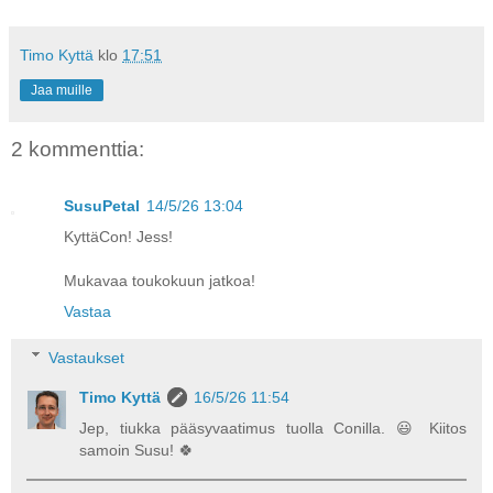
Timo Kyttä
klo
17:51
Jaa muille
2 kommenttia:
SusuPetal
14/5/26 13:04
KyttäCon! Jess!
Mukavaa toukokuun jatkoa!
Vastaa
Vastaukset
Timo Kyttä
16/5/26 11:54
Jep, tiukka pääsyvaatimus tuolla Conilla. 😃 Kiitos
samoin Susu! 🍀