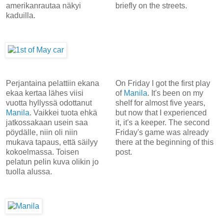
amerikanrautaa näkyi
briefly on the streets.
kaduilla.
Perjantaina pelattiin ekana
On Friday I got the first play
ekaa kertaa lähes viisi
of
Manila
. It's been on my
vuotta hyllyssä odottanut
shelf for almost five years,
Manila
. Vaikkei tuota ehkä
but now that I experienced
jatkossakaan usein saa
it, it's a keeper. The second
pöydälle, niin oli niin
Friday's game was already
mukava tapaus, että säilyy
there at the beginning of this
kokoelmassa. Toisen
post.
pelatun pelin kuva olikin jo
tuolla alussa.