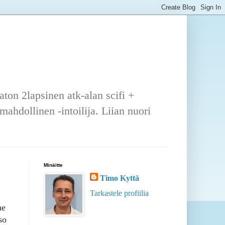
ton 2lapsinen atk-alan scifi +
ahdollinen -intoilija. Liian nuori
Minäitte
Timo Kyttä
Tarkastele profiilia
he
so