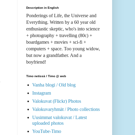
Description in English
Ponderings of Life, the Universe and
Everything. Written by a 60 year old
enthusiastic skeptic, who's into science
+ photography + travelling (80c) +
boardgames + movies + sci-fi +
computers + space. Too young widow,
but now a grandfather. And a
boyfriend!
Timo netissä / Timo @ web
e
Vanha blogi / Old blog
Instagram
Valokuvat (Flickr) Photos
Valokuvaryhmät / Photo collections
Uusimmat valokuvat / Latest
uploaded photos
YouTube-Timo