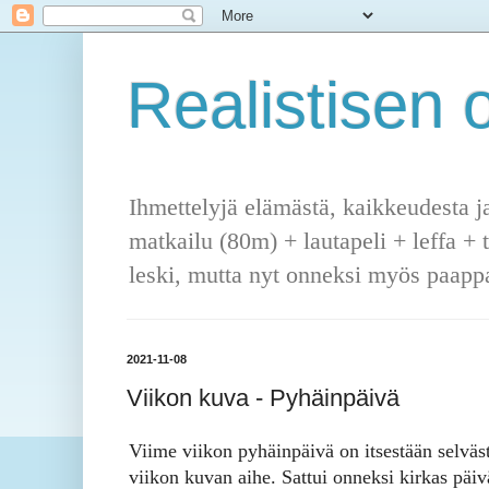
Realistisen o
Ihmettelyjä elämästä, kaikkeudesta j
matkailu (80m) + lautapeli + leffa + 
leski, mutta nyt onneksi myös paappa
2021-11-08
Viikon kuva - Pyhäinpäivä
Viime viikon pyhäinpäivä on itsestään selväst
viikon kuvan aihe. Sattui onneksi kirkas päiv