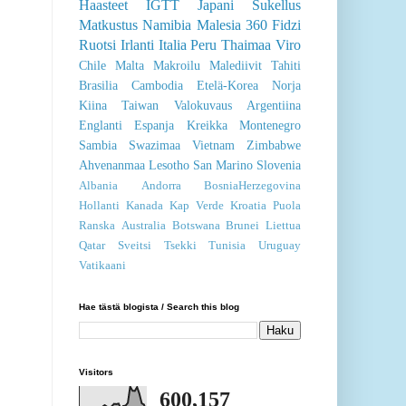
Haasteet
IGTT
Japani
Sukellus
Matkustus
Namibia
Malesia
360
Fidzi
Ruotsi
Irlanti
Italia
Peru
Thaimaa
Viro
Chile
Malta
Makroilu
Malediivit
Tahiti
Brasilia
Cambodia
Etelä-Korea
Norja
Kiina
Taiwan
Valokuvaus
Argentiina
Englanti
Espanja
Kreikka
Montenegro
Sambia
Swazimaa
Vietnam
Zimbabwe
Ahvenanmaa
Lesotho
San Marino
Slovenia
Albania
Andorra
BosniaHerzegovina
Hollanti
Kanada
Kap Verde
Kroatia
Puola
Ranska
Australia
Botswana
Brunei
Liettua
Qatar
Sveitsi
Tsekki
Tunisia
Uruguay
Vatikaani
Hae tästä blogista / Search this blog
Visitors
600,157