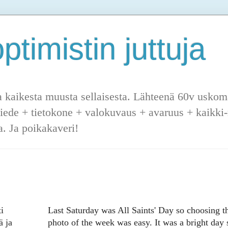
ptimistin juttuja
a kaikesta muusta sellaisesta. Lähteenä 60v uskoma
tiede + tietokone + valokuvaus + avaruus + kaikki-m
. Ja poikakaveri!
i
Last Saturday was All Saints' Day so choosing t
ä ja
photo of the week was easy. It was a bright day 