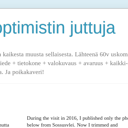
ptimistin juttuja
a kaikesta muusta sellaisesta. Lähteenä 60v uskoma
tiede + tietokone + valokuvaus + avaruus + kaikki-m
. Ja poikakaveri!
During the visit in 2016, I published only the ph
mutta
below from Sossusvlei. Now I trimmed and