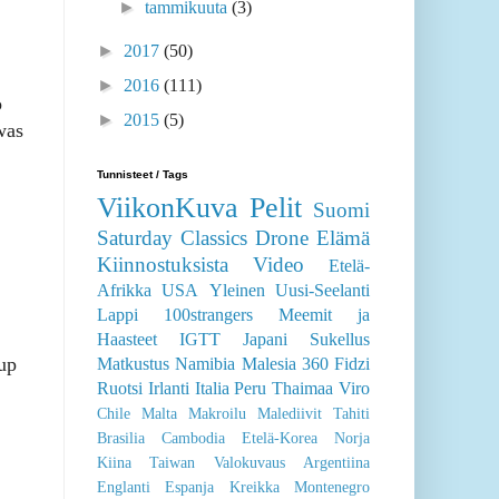
►
tammikuuta
(3)
►
2017
(50)
►
2016
(111)
o
►
2015
(5)
was
Tunnisteet / Tags
ViikonKuva
Pelit
Suomi
Saturday Classics
Drone
Elämä
Kiinnostuksista
Video
Etelä-
Afrikka
USA
Yleinen
Uusi-Seelanti
Lappi
100strangers
Meemit ja
Haasteet
IGTT
Japani
Sukellus
up
Matkustus
Namibia
Malesia
360
Fidzi
Ruotsi
Irlanti
Italia
Peru
Thaimaa
Viro
Chile
Malta
Makroilu
Malediivit
Tahiti
Brasilia
Cambodia
Etelä-Korea
Norja
Kiina
Taiwan
Valokuvaus
Argentiina
Englanti
Espanja
Kreikka
Montenegro