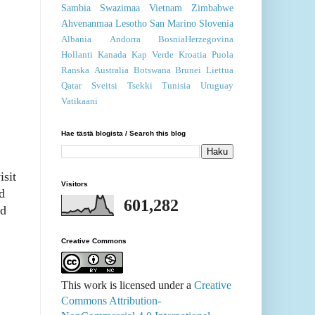
Sambia
Swazimaa
Vietnam
Zimbabwe
Ahvenanmaa
Lesotho
San Marino
Slovenia
Albania
Andorra
BosniaHerzegovina
Hollanti
Kanada
Kap Verde
Kroatia
Puola
Ranska
Australia
Botswana
Brunei
Liettua
Qatar
Sveitsi
Tsekki
Tunisia
Uruguay
Vatikaani
Hae tästä blogista / Search this blog
isit
Visitors
d
601,282
nd
Creative Commons
This work is licensed under a
Creative
Commons Attribution-