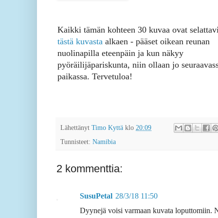
Kaikki tämän kohteen 30 kuvaa ovat selattav
tästä kuvasta
alkaen - pääset oikean reunan
nuolinapilla eteenpäin ja kun näkyy
pyöräilijäpariskunta, niin ollaan jo seuraavas
paikassa. Tervetuloa!
Lähettänyt
Timo Kyttä
klo
20:09
Tunnisteet:
Namibia
2 kommenttia:
SusuPetal
28/3/18 11:50
Dyynejä voisi varmaan kuvata loputtomiin. Ni