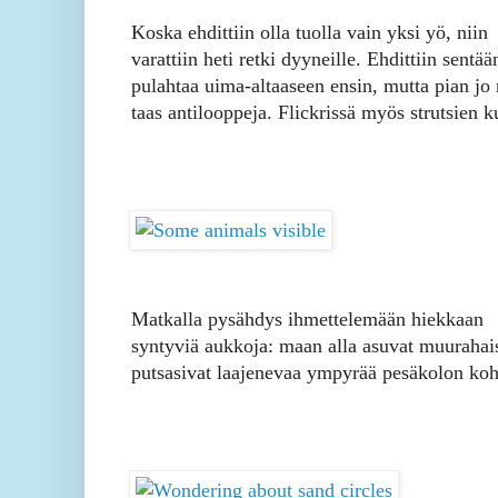
Koska ehdittiin olla tuolla vain yksi yö, niin
varattiin heti retki dyyneille. Ehdittiin sentää
pulahtaa uima-altaaseen ensin, mutta pian jo 
taas antilooppeja. Flickrissä myös strutsien 
Matkalla pysähdys ihmettelemään hiekkaan
syntyviä aukkoja: maan alla asuvat muurahai
putsasivat laajenevaa ympyrää pesäkolon koh