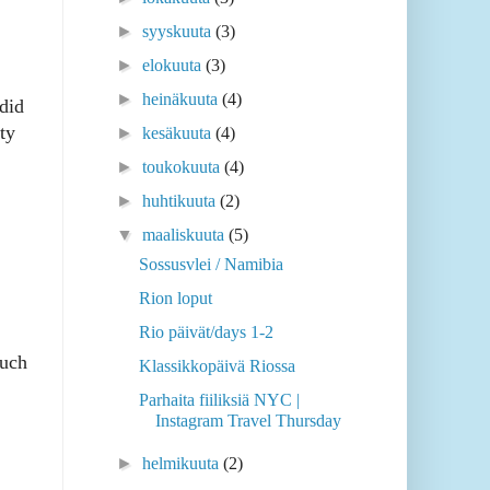
►
syyskuuta
(3)
►
elokuuta
(3)
►
heinäkuuta
(4)
did
ty
►
kesäkuuta
(4)
►
toukokuuta
(4)
►
huhtikuuta
(2)
▼
maaliskuuta
(5)
Sossusvlei / Namibia
Rion loput
Rio päivät/days 1-2
much
Klassikkopäivä Riossa
Parhaita fiiliksiä NYC |
Instagram Travel Thursday
►
helmikuuta
(2)