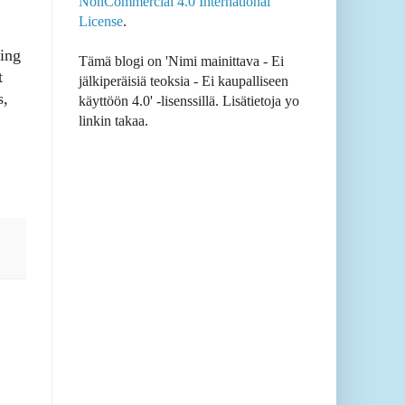
NonCommercial 4.0 International
License
.
ting
Tämä blogi on 'Nimi mainittava - Ei
t
jälkiperäisiä teoksia - Ei kaupalliseen
s,
käyttöön 4.0' -lisenssillä. Lisätietoja yo
linkin takaa.