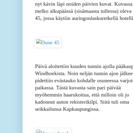
nyt kävin läpi noiden päivien kuvat. Kuvassa
melko alkupäässä (sisämaasta tullessa) oleva
45, jossa käytiin auringonlaskuretkellä hotelli
Päivä aloitettiin kuuden tunnin ajolla pääkau
Windhoekista. Noin neljän tunnin ajon jälke
pidettiin evästauko kohdalle osuneessa varjoi
paikassa. Tästä kuvasta sain pari päivää
myöhemmin haarukoitua, että milloin oli jo
kadonnut auton rekisterikilpi. Siitä tuli oma
seikkailunsa Kapkaupungissa.