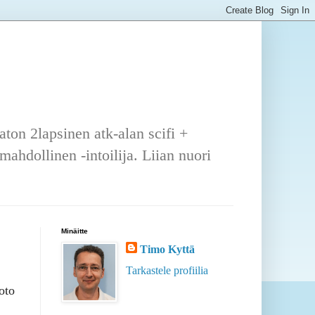
ton 2lapsinen atk-alan scifi +
ahdollinen -intoilija. Liian nuori
Minäitte
Timo Kyttä
Tarkastele profiilia
oto