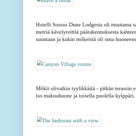
Hotelli Sossus Dune Lodgesta oli muutama s
metriä kävelyreittiä päärakennuksesta kahtee
suuntaan ja kukin mökeistä oli oma huoneens
Mökit olivatkin tyylikkäitä - pitkän terassin 
iso makuuhuone ja toisella puolella kylppäri.