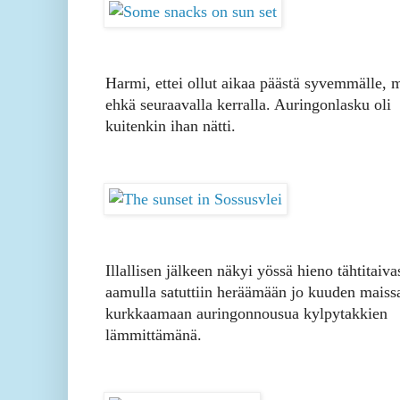
Harmi, ettei ollut aikaa päästä syvemmälle, 
ehkä seuraavalla kerralla. Auringonlasku oli
kuitenkin ihan nätti.
Illallisen jälkeen näkyi yössä hieno tähtitaiva
aamulla satuttiin heräämään jo kuuden maiss
kurkkaamaan auringonnousua kylpytakkien
lämmittämänä.