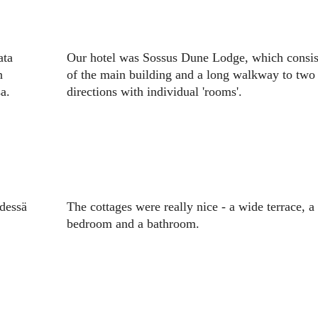
ata
Our hotel was Sossus Dune Lodge, which consis
n
of the main building and a long walkway to two
a.
directions with individual 'rooms'.
edessä
The cottages were really nice - a wide terrace, a
bedroom and a bathroom.