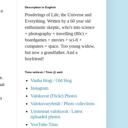
Description in English
 a
Ponderings of Life, the Universe and
Everything. Written by a 60 year old
enthusiastic skeptic, who's into science
+ photography + travelling (80c) +
boardgames + movies + sci-fi +
computers + space. Too young widow,
but now a grandfather. And a
boyfriend!
Timo netissä / Timo @ web
e.
Vanha blogi / Old blog
hat
Instagram
Valokuvat (Flickr) Photos
n
Valokuvaryhmät / Photo collections
Uusimmat valokuvat / Latest
uploaded photos
YouTube-Timo