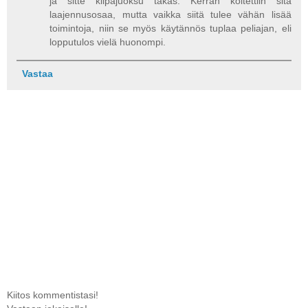
ja sitte kilpajuoksu takas. Kerran koitettiin sitä
laajennusosaa, mutta vaikka siitä tulee vähän lisää
toimintoja, niin se myös käytännös tuplaa peliajan, eli
lopputulos vielä huonompi.
Vastaa
Kiitos kommentistasi!