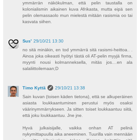
ymmärrän näkökulman, että pelin taustalla on
kolonialismin aikainen kuva Afrikasta, mutta eipä sen
pelin olemassaolo mun mielestä mitään rasismia oo tai
kasvata siihen.
Sus'
29/10/21 13:30
no sitä minäkin, en tod ymmärrä sitä rasismi-heittoa.. .
Ainoa joka oikeasti hyötyi tästä oli AT-pelin myyjä firma,
myynti nousi kolmanneksella, mitäs jos....en ala
salaliittoilemaan;D
Timo Kyttä
29/10/21 13:38
Sain kuvan (toisen käden tietona), että se alkuperäinen
asiasta loukkaantuminen perustui myös osaksi
väärinymmärrykseen. Ja sitten toiset loukkaantuu siitä,
että joku loukkaantuu. Jne jne.
Hyvä julkaisijalle, vaikka onhan AT pelinä
nykymittapuulla aika aneeminen. Tuurilla vain mennään