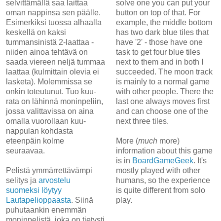
selvittämällä saa laittaa
solve one you can put your
oman nappinsa sen päälle.
button on top of that. For
Esimerkiksi tuossa alhaalla
example, the middle bottom
keskellä on kaksi
has two dark blue tiles that
tummansinistä 2-laattaa -
have '2' - those have one
niiden ainoa tehtävä on
task to get four blue tiles
saada viereen neljä tummaa
next to them and in both I
laattaa (kulmittain olevia ei
succeeded. The moon track
lasketa). Molemmissa se
is mainly to a normal game
onkin toteutunut. Tuo kuu-
with other people. There the
rata on lähinnä moninpeliin,
last one always moves first
jossa valittavissa on aina
and can choose one of the
omalla vuorollaan kuu-
next three tiles.
nappulan kohdasta
eteenpäin kolme
More (
much
more)
seuraavaa.
information about this game
is in
BoardGameGeek
. It's
Pelistä ymmärrettävämpi
mostly played with other
selitys ja
arvostelu
humans, so the experience
suomeksi löytyy
is quite different from solo
Lautapelioppaasta
. Siinä
play.
puhutaankin enemmän
moninpelistä, joka on tietysti