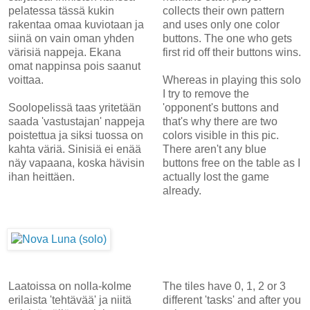
pelatessa tässä kukin
collects their own pattern
rakentaa omaa kuviotaan ja
and uses only one color
siinä on vain oman yhden
buttons. The one who gets
värisiä nappeja. Ekana
first rid off their buttons wins.
omat nappinsa pois saanut
voittaa.
Whereas in playing this solo
I try to remove the
Soolopelissä taas yritetään
'opponent's buttons and
saada 'vastustajan' nappeja
that's why there are two
poistettua ja siksi tuossa on
colors visible in this pic.
kahta väriä. Sinisiä ei enää
There aren't any blue
näy vapaana, koska hävisin
buttons free on the table as I
ihan heittäen.
actually lost the game
already.
Laatoissa on nolla-kolme
The tiles have 0, 1, 2 or 3
erilaista 'tehtävää' ja niitä
different 'tasks' and after you