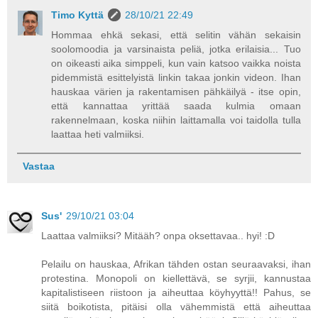
Timo Kyttä
28/10/21 22:49
Hommaa ehkä sekasi, että selitin vähän sekaisin
soolomoodia ja varsinaista peliä, jotka erilaisia... Tuo
on oikeasti aika simppeli, kun vain katsoo vaikka noista
pidemmistä esittelyistä linkin takaa jonkin videon. Ihan
hauskaa värien ja rakentamisen pähkäilyä - itse opin,
että kannattaa yrittää saada kulmia omaan
rakennelmaan, koska niihin laittamalla voi taidolla tulla
laattaa heti valmiiksi.
Vastaa
Sus'
29/10/21 03:04
Laattaa valmiiksi? Mitääh? onpa oksettavaa.. hyi! :D
Pelailu on hauskaa, Afrikan tähden ostan seuraavaksi, ihan
protestina. Monopoli on kiellettävä, se syrjii, kannustaa
kapitalistiseen riistoon ja aiheuttaa köyhyyttä!! Pahus, se
siitä boikotista, pitäisi olla vähemmistä että aiheuttaa