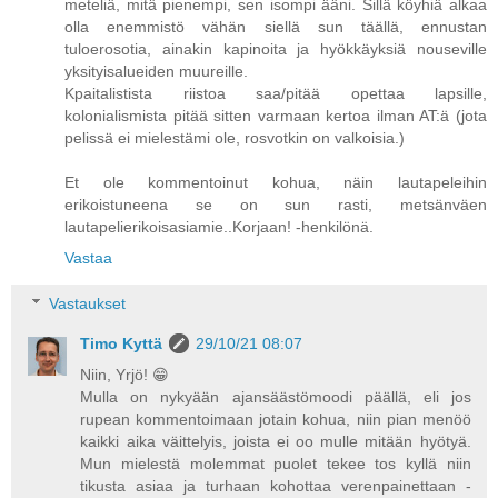
meteliä, mitä pienempi, sen isompi ääni. Sillä köyhiä alkaa
olla enemmistö vähän siellä sun täällä, ennustan
tuloerosotia, ainakin kapinoita ja hyökkäyksiä nouseville
yksityisalueiden muureille.
Kpaitalistista riistoa saa/pitää opettaa lapsille,
kolonialismista pitää sitten varmaan kertoa ilman AT:ä (jota
pelissä ei mielestämi ole, rosvotkin on valkoisia.)
Et ole kommentoinut kohua, näin lautapeleihin
erikoistuneena se on sun rasti, metsänväen
lautapelierikoisasiamie..Korjaan! -henkilönä.
Vastaa
Vastaukset
Timo Kyttä
29/10/21 08:07
Niin, Yrjö! 😁
Mulla on nykyään ajansäästömoodi päällä, eli jos
rupean kommentoimaan jotain kohua, niin pian menöö
kaikki aika väittelyis, joista ei oo mulle mitään hyötyä.
Mun mielestä molemmat puolet tekee tos kyllä niin
tikusta asiaa ja turhaan kohottaa verenpainettaan -