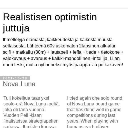
Realistisen optimistin
juttuja
Ihmettelyjä elämästä, kaikkeudesta ja kaikesta muusta
sellaisesta. Lähteenä 60v uskomaton 2lapsinen atk-alan
scifi + matkailu (80m) + lautapeli + leffa + tiede + tietokone +
valokuvaus + avaruus + kaikki-mahdollinen -intoilija. Liian
nuori leski, mutta nyt onneksi myös paappa. Ja poikakaveri!
2021-10-28
Nova Luna
Tuli kokeiltua taas yksi
I tried again one solo round
soolo-erä Nova Luna -peliä,
of Nova Luna board game
joka oli tänä vuonna
that has done well in game
Vuoden Peli -kisan
competitions during last
finalisteissa strategiapelien
years. When playing with
sarjassa. Ihmisten kanssa
humans each player