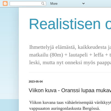
Realistisen o
Ihmettelyjä elämästä, kaikkeudesta j
matkailu (80m) + lautapeli + leffa + 
leski, mutta nyt onneksi myös paappa
2023-05-04
Viikon kuva - Oranssi lupaa muka
Viikon kuvana taas vähäeleisempää värikkyyt
vappuaaton auringonlaskusta Bergössä.