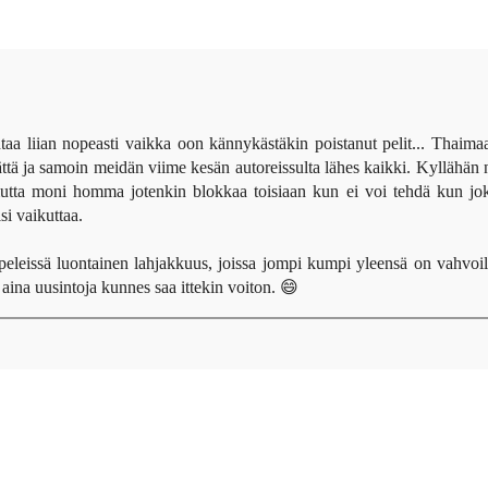
ahtaa liian nopeasti vaikka oon kännykästäkin poistanut pelit... Thaima
mättä ja samoin meidän viime kesän autoreissulta lähes kaikki. Kyllähän 
mutta moni homma jotenkin blokkaa toisiaan kun ei voi tehdä kun jo
si vaikuttaa.
peleissä luontainen lahjakkuus, joissa jompi kumpi yleensä on vahvoil
 aina uusintoja kunnes saa ittekin voiton. 😄