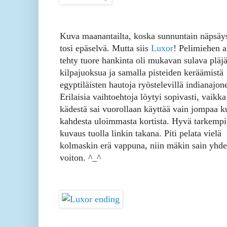
Kuva maanantailta, koska sunnuntain näpsäys
tosi epäselvä. Mutta siis
Luxor
! Pelimiehen a
tehty tuore hankinta oli mukavan sulava pläj
kilpajuoksua ja samalla pisteiden keräämistä
egyptiläisten hautoja ryöstelevillä indianajone
Erilaisia vaihtoehtoja löytyi sopivasti, vaikka
kädestä sai vuorollaan käyttää vain jompaa 
kahdesta uloimmasta kortista. Hyvä tarkempi
kuvaus tuolla linkin takana. Piti pelata vielä
kolmaskin erä vappuna, niin mäkin sain yhd
voiton. ^_^