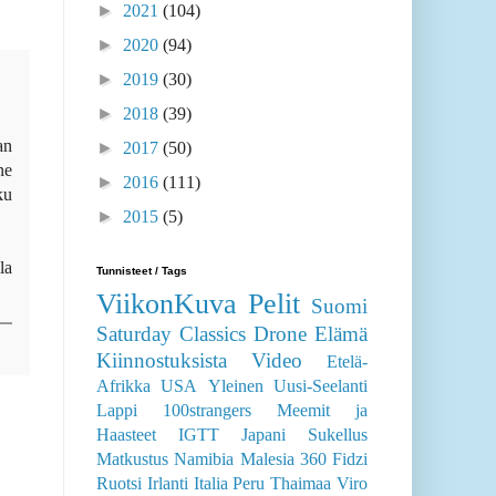
►
2021
(104)
►
2020
(94)
►
2019
(30)
►
2018
(39)
an
►
2017
(50)
ne
►
2016
(111)
ku
►
2015
(5)
la
Tunnisteet / Tags
ViikonKuva
Pelit
Suomi
Saturday Classics
Drone
Elämä
Kiinnostuksista
Video
Etelä-
Afrikka
USA
Yleinen
Uusi-Seelanti
Lappi
100strangers
Meemit ja
Haasteet
IGTT
Japani
Sukellus
Matkustus
Namibia
Malesia
360
Fidzi
Ruotsi
Irlanti
Italia
Peru
Thaimaa
Viro