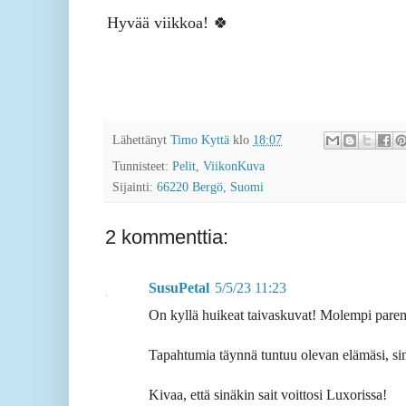
Hyvää viikkoa! 🍀
Lähettänyt
Timo Kyttä
klo
18:07
Tunnisteet:
Pelit
,
ViikonKuva
Sijainti:
66220 Bergö, Suomi
2 kommenttia:
SusuPetal
5/5/23 11:23
On kyllä huikeat taivaskuvat! Molempi pare
Tapahtumia täynnä tuntuu olevan elämäsi, sin
Kivaa, että sinäkin sait voittosi Luxorissa!