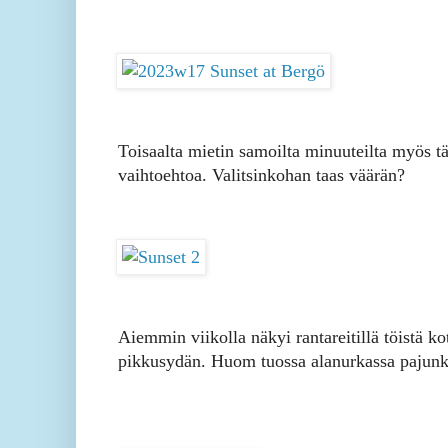
Toisaalta mietin samoilta minuuteilta myös tä
vaihtoehtoa. Valitsinkohan taas väärän?
Aiemmin viikolla näkyi rantareitillä töistä ko
pikkusydän. Huom tuossa alanurkassa pajunk