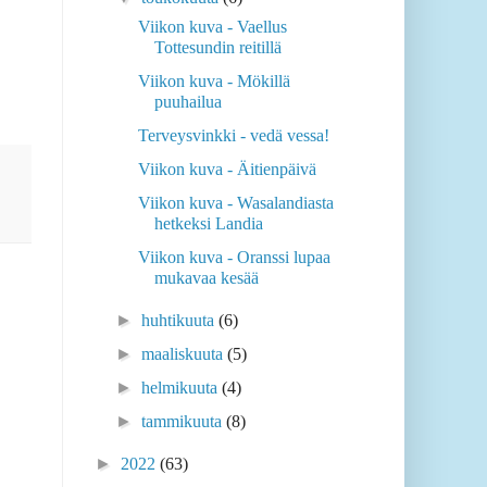
Viikon kuva - Vaellus
Tottesundin reitillä
Viikon kuva - Mökillä
puuhailua
Terveysvinkki - vedä vessa!
Viikon kuva - Äitienpäivä
Viikon kuva - Wasalandiasta
hetkeksi Landia
Viikon kuva - Oranssi lupaa
mukavaa kesää
►
huhtikuuta
(6)
►
maaliskuuta
(5)
►
helmikuuta
(4)
►
tammikuuta
(8)
►
2022
(63)