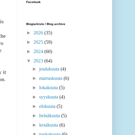
Facebook
is
Blogiarkisto / Blog archive
►
2026
(35)
the
►
2025
(59)
wo
e
►
2024
(60)
▼
2023
(64)
►
joulukuuta
(4)
 it
►
marraskuuta
(6)
on.
►
lokakuuta
(5)
►
syyskuuta
(4)
►
elokuuta
(5)
►
heinäkuuta
(5)
►
kesäkuuta
(6)
▼
toukokuuta
(6)