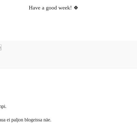
Have a good week! 🍀
mpi.
ua ei paljon blogeissa näe.