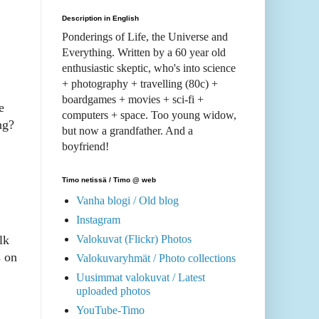
Description in English
Ponderings of Life, the Universe and
Everything. Written by a 60 year old
enthusiastic skeptic, who's into science
+ photography + travelling (80c) +
boardgames + movies + sci-fi +
e
computers + space. Too young widow,
ng?
but now a grandfather. And a
boyfriend!
Timo netissä / Timo @ web
Vanha blogi / Old blog
Instagram
Valokuvat (Flickr) Photos
lk
s on
Valokuvaryhmät / Photo collections
Uusimmat valokuvat / Latest
uploaded photos
YouTube-Timo