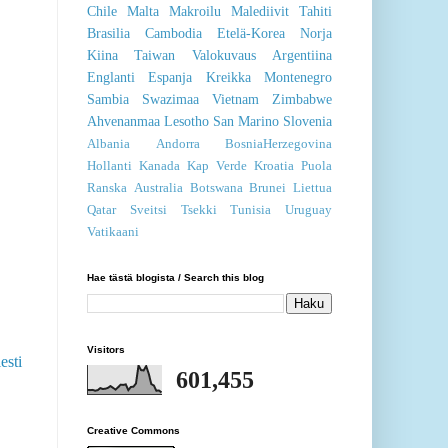
Chile
Malta
Makroilu
Malediivit
Tahiti
Brasilia
Cambodia
Etelä-Korea
Norja
Kiina
Taiwan
Valokuvaus
Argentiina
Englanti
Espanja
Kreikka
Montenegro
Sambia
Swazimaa
Vietnam
Zimbabwe
Ahvenanmaa
Lesotho
San Marino
Slovenia
Albania
Andorra
BosniaHerzegovina
Hollanti
Kanada
Kap Verde
Kroatia
Puola
Ranska
Australia
Botswana
Brunei
Liettua
Qatar
Sveitsi
Tsekki
Tunisia
Uruguay
Vatikaani
Hae tästä blogista / Search this blog
Visitors
esti
601,455
Creative Commons