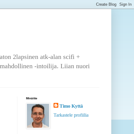
ton 2lapsinen atk-alan scifi +
ahdollinen -intoilija. Liian nuori
Minäitte
Timo Kyttä
Tarkastele profiilia