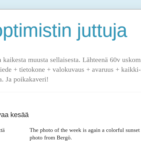
ptimistin juttuja
a kaikesta muusta sellaisesta. Lähteenä 60v uskoma
tiede + tietokone + valokuvaus + avaruus + kaikki-m
. Ja poikakaveri!
vaa kesää
tä
The photo of the week is again a colorful sunset
photo from Bergö.