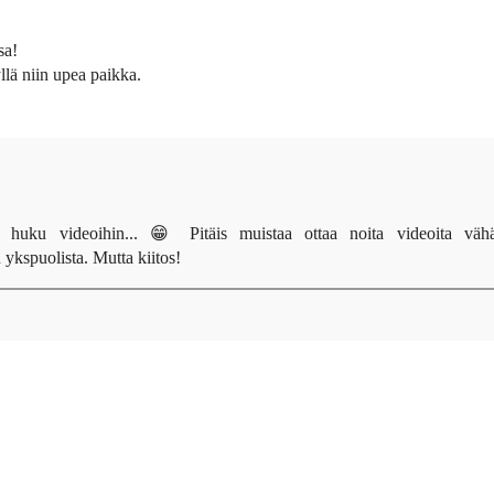
sa!
llä niin upea paikka.
n huku videoihin... 😁 Pitäis muistaa ottaa noita videoita väh
ykspuolista. Mutta kiitos!