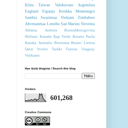
Kiina
Taiwan
Valokuvaus
Argentiina
Englanti
Espanja
Kreikka
Montenegro
Sambia
Swazimaa
Vietnam
Zimbabwe
Ahvenanmaa
Lesotho
San Marino
Slovenia
Albania
Andorra
BosniaHerzegovina
Hollanti
Kanada
Kap Verde
Kroatia
Puola
Ranska
Australia
Botswana
Brunei
Liettua
Qatar
Sveitsi
Tsekki
Tunisia
Uruguay
Vatikaani
Hae tästä blogista / Search this blog
Visitors
601,268
Creative Commons