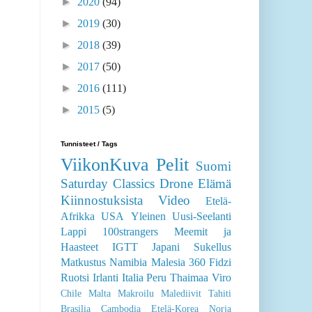
►
2020
(94)
►
2019
(30)
►
2018
(39)
►
2017
(50)
►
2016
(111)
►
2015
(5)
Tunnisteet / Tags
ViikonKuva
Pelit
Suomi
Saturday Classics
Drone
Elämä
Kiinnostuksista
Video
Etelä-
Afrikka
USA
Yleinen
Uusi-Seelanti
Lappi
100strangers
Meemit ja
Haasteet
IGTT
Japani
Sukellus
Matkustus
Namibia
Malesia
360
Fidzi
Ruotsi
Irlanti
Italia
Peru
Thaimaa
Viro
Chile
Malta
Makroilu
Malediivit
Tahiti
Brasilia
Cambodia
Etelä-Korea
Norja