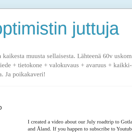
ptimistin juttuja
a kaikesta muusta sellaisesta. Lähteenä 60v uskoma
tiede + tietokone + valokuvaus + avaruus + kaikki-m
. Ja poikakaveri!
o
I created a video about our July roadtrip to Gotl
and Åland. If you happen to subscribe to Youtub