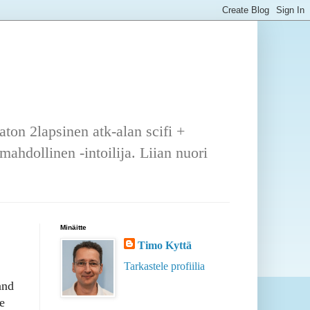
ton 2lapsinen atk-alan scifi +
ahdollinen -intoilija. Liian nuori
Minäitte
Timo Kyttä
Tarkastele profiilia
and
e