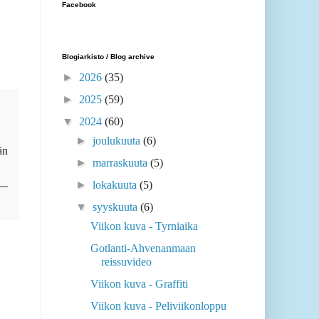
Facebook
Blogiarkisto / Blog archive
►
2026
(35)
►
2025
(59)
▼
2024
(60)
►
joulukuuta
(6)
än
►
marraskuuta
(5)
►
lokakuuta
(5)
▼
syyskuuta
(6)
Viikon kuva - Tyrniaika
Gotlanti-Ahvenanmaan
reissuvideo
Viikon kuva - Graffiti
Viikon kuva - Peliviikonloppu