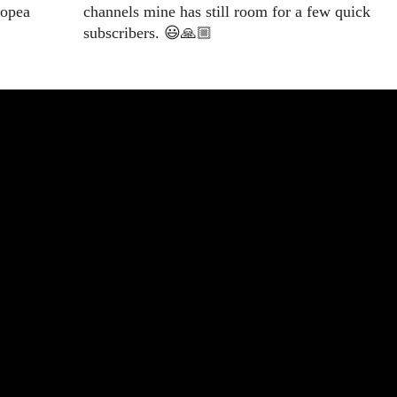
nopea
channels mine has still room for a few quick
subscribers. 😃🙏🏼