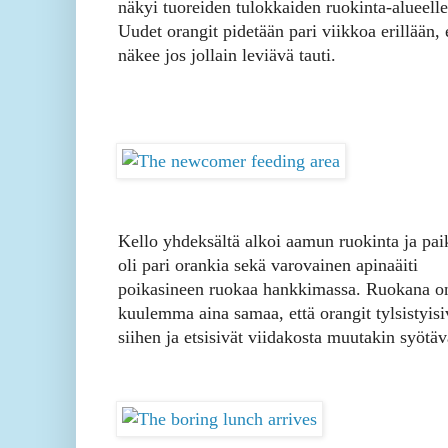
näkyi tuoreiden tulokkaiden ruokinta-alueelle
Uudet orangit pidetään pari viikkoa erillään, 
näkee jos jollain leviävä tauti.
Kello yhdeksältä alkoi aamun ruokinta ja pai
oli pari orankia sekä varovainen apinaäiti
poikasineen ruokaa hankkimassa. Ruokana o
kuulemma aina samaa, että orangit tylsistyisi
siihen ja etsisivät viidakosta muutakin syötäv