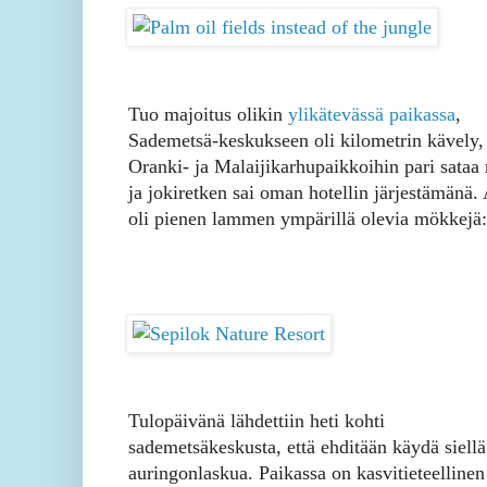
Tuo majoitus olikin
ylikätevässä paikassa
,
Sademetsä-keskukseen oli kilometrin kävely,
Oranki- ja Malaijikarhupaikkoihin pari sataa 
ja jokiretken sai oman hotellin järjestämänä.
oli pienen lammen ympärillä olevia mökkejä:
Tulopäivänä lähdettiin heti kohti
sademetsäkeskusta, että ehditään käydä siell
auringonlaskua. Paikassa on kasvitieteellinen