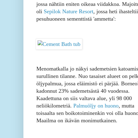
jossa nähtiin eniten oikeaa viidakkoa. Majoi
oli
Sepilok Nature Resort
, jossa heti ihastelti
pesuhuoneen sementtistä 'ammetta':
Menomatkalla jo näkyi sademetsien katoami
surullinen tilanne. Nuo tasaiset alueet on pel
öljypalmua, jossa eläimistö ei pärjää. Borneo
kadonnut 23% sademetsästä 40 vuodessa.
Kaadettuna on siis valtava alue, yli 98 000
neliökilometriä.
Palmuöljy on huono
, mutta
toisaalta sen boikotoiminenkin voi olla huono
Maailma on ikävän monimutkainen.