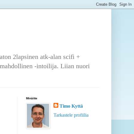
ton 2lapsinen atk-alan scifi +
ahdollinen -intoilija. Liian nuori
Minäitte
Timo Kyttä
Tarkastele profiilia