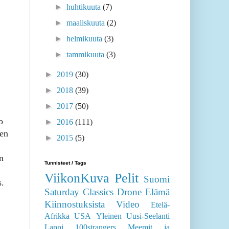
►
huhtikuuta
(7)
►
maaliskuuta
(2)
►
helmikuuta
(3)
►
tammikuuta
(3)
►
2019
(30)
►
2018
(39)
►
2017
(50)
o
►
2016
(111)
hen
►
2015
(5)
n
Tunnisteet / Tags
ViikonKuva
Pelit
Suomi
s.
Saturday Classics
Drone
Elämä
Kiinnostuksista
Video
Etelä-
Afrikka
USA
Yleinen
Uusi-Seelanti
Lappi
100strangers
Meemit ja