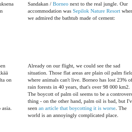
tuksena
Sandakan /
Borneo
next to the real jungle. Our
in
accommodation was
Sepilok Nature Resort
wher
we admired the bathtub made of cement:
sen
Already on our flight, we could see the sad
kkää
situation. Those flat areas are plain oil palm fiel
lta on
where animals can't live. Borneo has lost 23% of
rain forests in 40 years, that's over 98 000 km2.
The boycott of palm oil seems to be a controvers
thing - on the other hand, palm oil is bad, but I'
 asia.
seen
an article that boycotting it is worse
. The
world is an annoyingly complicated place.