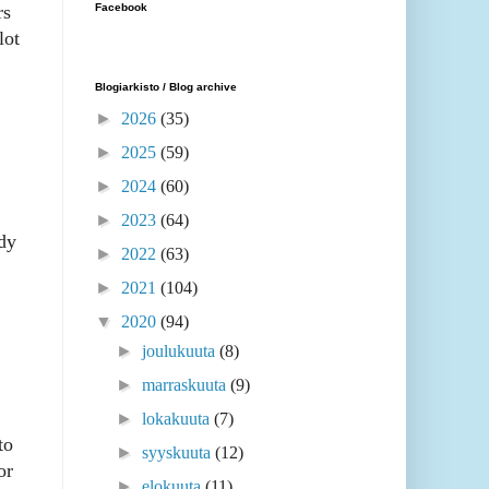
Facebook
rs
lot
Blogiarkisto / Blog archive
►
2026
(35)
►
2025
(59)
►
2024
(60)
►
2023
(64)
ady
►
2022
(63)
►
2021
(104)
▼
2020
(94)
►
joulukuuta
(8)
►
marraskuuta
(9)
►
lokakuuta
(7)
to
►
syyskuuta
(12)
or
►
elokuuta
(11)