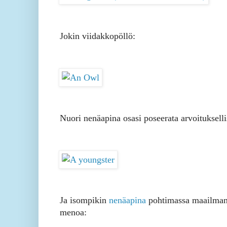
Jokin viidakkopöllö:
Nuori nenäapina osasi poseerata arvoitukselli
Ja isompikin
nenäapina
pohtimassa maailma
menoa: