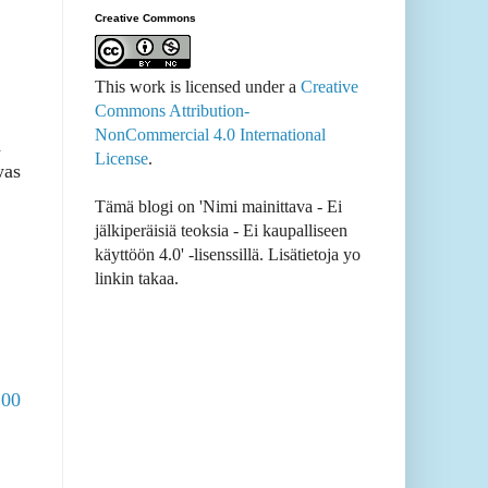
Creative Commons
This work is licensed under a
Creative
Commons Attribution-
NonCommercial 4.0 International
d
License
.
was
Tämä blogi on 'Nimi mainittava - Ei
jälkiperäisiä teoksia - Ei kaupalliseen
käyttöön 4.0' -lisenssillä. Lisätietoja yo
linkin takaa.
100