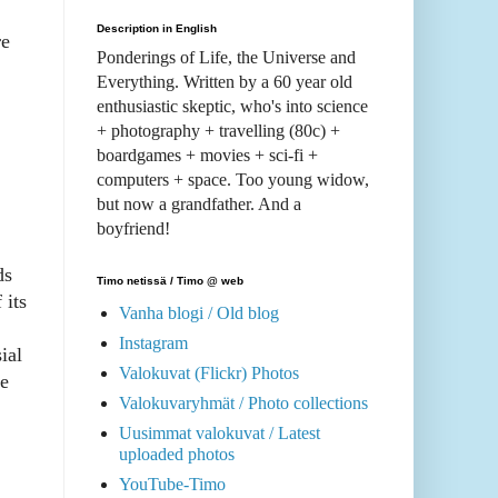
Description in English
e
Ponderings of Life, the Universe and
Everything. Written by a 60 year old
enthusiastic skeptic, who's into science
+ photography + travelling (80c) +
boardgames + movies + sci-fi +
computers + space. Too young widow,
but now a grandfather. And a
boyfriend!
ds
Timo netissä / Timo @ web
 its
Vanha blogi / Old blog
Instagram
ial
Valokuvat (Flickr) Photos
ve
Valokuvaryhmät / Photo collections
Uusimmat valokuvat / Latest
uploaded photos
YouTube-Timo