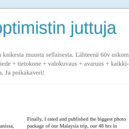
ptimistin juttuja
a kaikesta muusta sellaisesta. Lähteenä 60v uskoma
tiede + tietokone + valokuvaus + avaruus + kaikki-m
. Ja poikakaveri!
Finally, I rated and published the biggest photo
anissa,
package of our Malaysia trip, our 48 hrs in