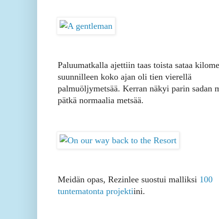
Paluumatkalla ajettiin taas toista sataa kilome
suunnilleen koko ajan oli tien vierellä
palmuöljymetsää. Kerran näkyi parin sadan m
pätkä normaalia metsää.
Meidän opas, Rezinlee suostui malliksi
100
tuntematonta projekti
ini.