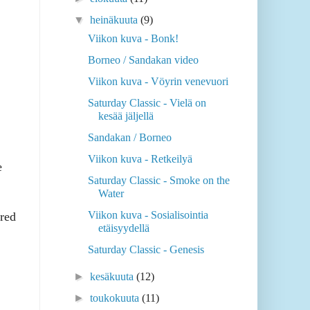
▼
heinäkuuta
(9)
Viikon kuva - Bonk!
Borneo / Sandakan video
Viikon kuva - Vöyrin venevuori
Saturday Classic - Vielä on
kesää jäljellä
Sandakan / Borneo
Viikon kuva - Retkeilyä
e
Saturday Classic - Smoke on the
Water
Viikon kuva - Sosialisointia
red
etäisyydellä
Saturday Classic - Genesis
►
kesäkuuta
(12)
►
toukokuuta
(11)