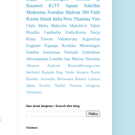
Haasteet
IGTT
Japani
Sukellus
Matkustus
Namibia
Malesia
360
Fidzi
Ruotsi
Irlanti
Italia
Peru
Thaimaa
Viro
Chile
Malta
Makroilu
Malediivit
Tahiti
Brasilia
Cambodia
Etelä-Korea
Norja
Kiina
Taiwan
Valokuvaus
Argentiina
Englanti
Espanja
Kreikka
Montenegro
Sambia
Swazimaa
Vietnam
Zimbabwe
Ahvenanmaa
Lesotho
San Marino
Slovenia
Albania
Andorra
BosniaHerzegovina
Hollanti
Kanada
Kap Verde
Kroatia
Puola
Ranska
Australia
Botswana
Brunei
Liettua
Qatar
Sveitsi
Tsekki
Tunisia
Uruguay
Vatikaani
Hae tästä blogista / Search this blog
:
Visitors