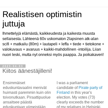
Realistisen optimistin
juttuja
Ihmettelyjä elämästä, kaikkeudesta ja kaikesta muusta
sellaisesta. Lähteenä 60v uskomaton 2lapsinen atk-alan
scifi + matkailu (80m) + lautapeli + leffa + tiede + tietokone +
valokuvaus + avaruus + kaikki-mahdollinen -intoilija. Liian
nuori leski, mutta nyt onneksi myös paappa. Ja poikakaveri!
2023-04-03
Kiitos äänestäjilleni!
Ensimmäiset
I was a parliament
eduskuntavaalini menivät
candidate of
Pirate party of
huimasti paremmin kuin olin
Finland
in this year's
toivonutkaan. Piraattipuolue
election. My votes (73)
ansaitsee päästä
clearly exceeds the number
eduskuntaan viimeistään
of my relatives in Helsinki,