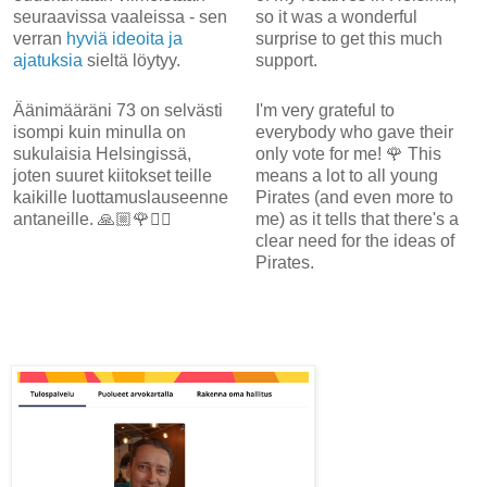
seuraavissa vaaleissa - sen
so it was a wonderful
verran
hyviä ideoita ja
surprise to get this much
ajatuksia
sieltä löytyy.
support.
Äänimääräni 73 on selvästi
I'm very grateful to
isompi kuin minulla on
everybody who gave their
sukulaisia Helsingissä,
only vote for me! 🌹 This
joten suuret kiitokset teille
means a lot to all young
kaikille luottamuslauseenne
Pirates (and even more to
antaneille. 🙏🏼🌹🏴‍☠️
me) as it tells that there's a
clear need for the ideas of
Pirates.