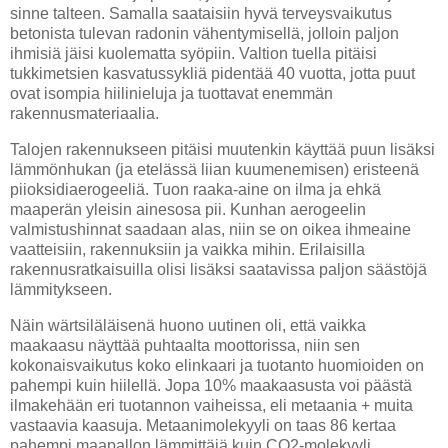
sinne talteen. Samalla saataisiin hyvä terveysvaikutus
betonista tulevan radonin vähentymisellä, jolloin paljon
ihmisiä jäisi kuolematta syöpiin. Valtion tuella pitäisi
tukkimetsien kasvatussykliä pidentää 40 vuotta, jotta puut
ovat isompia hiilinieluja ja tuottavat enemmän
rakennusmateriaalia.
Talojen rakennukseen pitäisi muutenkin käyttää puun lisäksi
lämmönhukan (ja etelässä liian kuumenemisen) eristeenä
piioksidiaerogeeliä. Tuon raaka-aine on ilma ja ehkä
maaperän yleisin ainesosa pii. Kunhan aerogeelin
valmistushinnat saadaan alas, niin se on oikea ihmeaine
vaatteisiin, rakennuksiin ja vaikka mihin. Erilaisilla
rakennusratkaisuilla olisi lisäksi saatavissa paljon säästöjä
lämmitykseen.
Näin wärtsiläläisenä huono uutinen oli, että vaikka
maakaasu näyttää puhtaalta moottorissa, niin sen
kokonaisvaikutus koko elinkaari ja tuotanto huomioiden on
pahempi kuin hiilellä. Jopa 10% maakaasusta voi päästä
ilmakehään eri tuotannon vaiheissa, eli metaania + muita
vastaavia kaasuja. Metaanimolekyyli on taas 86 kertaa
pahempi maapallon lämmittäjä kuin CO2-molekyyli.