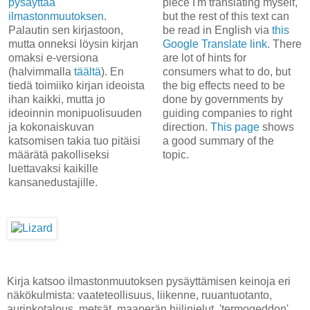
pysäyttää
piece I'm translating myself,
ilmastonmuutoksen
.
but the rest of this text can
Palautin sen kirjastoon,
be read in English via
this
mutta onneksi löysin kirjan
Google Translate link
. There
omaksi e-versiona
are lot of hints for
(halvimmalla
täältä
). En
consumers what to do, but
tiedä toimiiko kirjan ideoista
the big effects need to be
ihan kaikki, mutta jo
done by governments by
ideoinnin monipuolisuuden
guiding companies to right
ja kokonaiskuvan
direction.
This page
shows
katsomisen takia tuo pitäisi
a good summary of the
määrätä pakolliseksi
topic.
luettavaksi kaikille
kansanedustajille.
Kirja katsoo ilmastonmuutoksen pysäyttämisen keinoja eri
näkökulmista: vaateteollisuus, liikenne, ruuantuotanto,
aurinkotalous, metsät, maaperän hiilinielut, 'termogeddon',