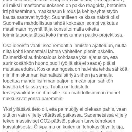
eli miksi ilmastonmuutokseen on pakko reagoida, betonista
irti pääseminen, maakaasun kirous ja kehitysyhteistyön
kautta saatavat hyödyt. Suunnilleen kaikissa näistä olisi
Suomella mahdollisuus tehdä kokoaan isompi vaikutus
maailmaan myymällä ja konsultoimalla oikeita
toimintatapoja tässä koko ihmiskunnan pakko-projektissa.
Osa ideoista vaatii isoa remonttia ihmisten ajatteluun, mutta
niitä kohti kannattaisi lähteä vähitellen pienin askelin.
Esimerkiksi aurinkotalous kohdassa yksi ajatus on, että
aurinkosähkön huono puoli (yöllä sitä ei saada) pitäisi
muuttaa eduksi. Koska auringosta on halvinta tehdä sähköä,
niin ihmiskunnan kannattaisi siirtyä siihen ja samalla
lopettaa mahdollisimman paljon pimeän ajan sähkön
käyttöä tehtaissa yms. Tuolla on todistettu
terveysvaikutuskin ihmisille, kun mahdollisimman monet
nukkuisivat yönsä paremmin.
Yksi yllättävä tieto oli, että palmuöljy ei olekaan pahis, vaan
sitä on vain viljelty väärässä paikassa. Sademetsissä viljely
tekee massiiviset CO2-päästöt paksun turvekerroksen
kuivatuksesta. Öljypalmu on kuitenkin tehokas öljyn tekijä,