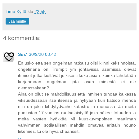
Timo Kyttä
klo
22:55
Jaa muille
4 kommenttia:
Sus'
30/9/20 03:42
En usko että sen ongelman ratkaisu olisi kiinni keksinnöistä,
ongelmana on Trumpit ym johtavissa asemissa olevat
ihmiset jotka kieltävät julkisesti koko asian. kuinka lähdetään
korjaamaan ongelmaa jota osan mielestä ei ole
olemassakaan?
Aina on ollut se mahdollisuus että ihminen tuhoaa kaikessa
viksuudessaan itse itsensä ja nykyään kun katsoo menoa
niin on jokin kihdytydvaihe katastrofiin menossa. Ja meitä
puolustaa 17-vuotias ruotsalaistyttö joka näkee totuuden ja
meitä vasten hyökkää yli kuuskuymppinen maailman
vahvimman sotilaallisen mahdin omavaa erittäin houno
liikemies. Ei ole hyvä chäänssit.