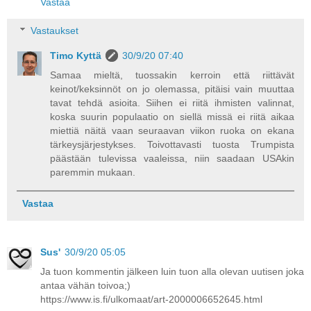
Vastaa
Vastaukset
Timo Kyttä
30/9/20 07:40
Samaa mieltä, tuossakin kerroin että riittävät
keinot/keksinnöt on jo olemassa, pitäisi vain muuttaa
tavat tehdä asioita. Siihen ei riitä ihmisten valinnat,
koska suurin populaatio on siellä missä ei riitä aikaa
miettiä näitä vaan seuraavan viikon ruoka on ekana
tärkeysjärjestykses. Toivottavasti tuosta Trumpista
päästään tulevissa vaaleissa, niin saadaan USAkin
paremmin mukaan.
Vastaa
Sus'
30/9/20 05:05
Ja tuon kommentin jälkeen luin tuon alla olevan uutisen joka
antaa vähän toivoa;)
https://www.is.fi/ulkomaat/art-2000006652645.html