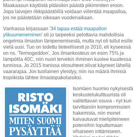
Maakaasun käytöstä pitäisikin päästä pikimmiten eroon.
Jopa laivojen rikkipäästöillä voidaan viilentää maapalloa,
jos ne päästetään oikeaan vuodenaikaan.
Vanhassa kirjassaan '
34 tapaa estää maapallon
ylikuumeneminen
' oli jo tarpeeksi pelottavia mahdollisia
ongelmia ilmaston lämpenemisestä, mutta nyt oli tullut esille
vielä uusi. Tuo on todettu tieteellisesti jo 2010, eli kyseessä
on ns. 'Termogeddon'. Jos ilmankosteus on esim 75% ja
lämpötila 40C, niin nuori tervekin ihminen kuolee kuudessa
tunnissa. Jo 2015 Iranissa olosuhteet olivat käyneet lähellä
vaararajaa. Jos tuollainen yleistyy, niin iso määrä ihmisiä
tropiikista lähtee ilmastopakolaisiksi.
Isomäen huomio nykyisestä
keskustelukulttuurista oli
valitettavan osuva - nyt kun
tarvittaisiin kompromissien
hakemista, niin monet
kaivautuvat mielipiteineen
poteroihin loputtomaan
vihaiseen inttämiseen.