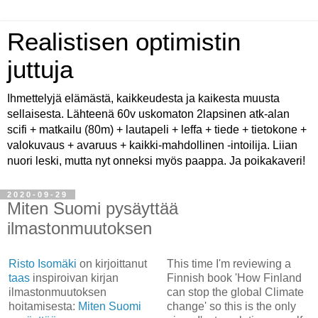
Realistisen optimistin
juttuja
Ihmettelyjä elämästä, kaikkeudesta ja kaikesta muusta
sellaisesta. Lähteenä 60v uskomaton 2lapsinen atk-alan
scifi + matkailu (80m) + lautapeli + leffa + tiede + tietokone +
valokuvaus + avaruus + kaikki-mahdollinen -intoilija. Liian
nuori leski, mutta nyt onneksi myös paappa. Ja poikakaveri!
2020-09-29
Miten Suomi pysäyttää
ilmastonmuutoksen
Risto Isomäki
on kirjoittanut
This time I'm reviewing a
taas
inspiroivan kirjan
Finnish book 'How Finland
ilmastonmuutoksen
can stop the global Climate
hoitamisesta:
Miten Suomi
change' so this is the only