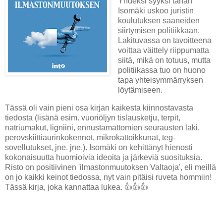
Yhdeksi syyksi tähän
Isomäki uskoo juristin
koulutuksen saaneiden
siirtymisen politiikkaan.
Lakituvassa on tavoitteena
voittaa väittely riippumatta
siitä, mikä on totuus, mutta
politiikassa tuo on huono
tapa yhteisymmärryksen
löytämiseen.
Tässä oli vain pieni osa kirjan kaikesta kiinnostavasta
tiedosta (lisänä esim. vuoriöljyn tislausketju, terpit,
natriumakut, ligniini, ennustamattomien seurausten laki,
perovskiittiaurinkokennot, mikrokattoikkunat, teg-
sovellutukset, jne. jne.). Isomäki on kehittänyt hienosti
kokonaisuutta huomioivia ideoita ja järkeviä suosituksia.
Risto on positiivinen 'ilmastonmuutoksen Valtaoja', eli meillä
on jo kaikki keinot tiedossa, nyt vain pitäisi ruveta hommiin!
Tässä kirja, joka kannattaa lukea. 👍👍👍