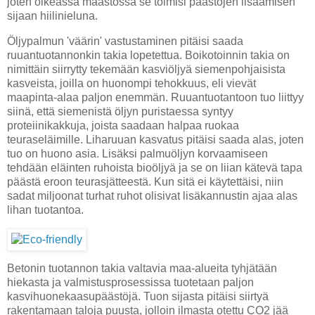
joten oikeassa maastossa se toimisi päästöjen lisäämisen
sijaan hiilinieluna.
Öljypalmun 'väärin' vastustaminen pitäisi saada
ruuantuotannonkin takia lopetettua. Boikotoinnin takia on
nimittäin siirrytty tekemään kasviöljyä siemenpohjaisista
kasveista, joilla on huonompi tehokkuus, eli vievät
maapinta-alaa paljon enemmän. Ruuantuotantoon tuo liittyy
siinä, että siemenistä öljyn puristaessa syntyy
proteiinikakkuja, joista saadaan halpaa ruokaa
teuraseläimille. Liharuuan kasvatus pitäisi saada alas, joten
tuo on huono asia. Lisäksi palmuöljyn korvaamiseen
tehdään eläinten ruhoista bioöljyä ja se on liian kätevä tapa
päästä eroon teurasjätteestä. Kun sitä ei käytettäisi, niin
sadat miljoonat turhat ruhot olisivat lisäkannustin ajaa alas
lihan tuotantoa.
Betonin tuotannon takia valtavia maa-alueita tyhjätään
hiekasta ja valmistusprosessissa tuotetaan paljon
kasvihuonekaasupäästöjä. Tuon sijasta pitäisi siirtyä
rakentamaan taloja puusta, jolloin ilmasta otettu CO2 jää