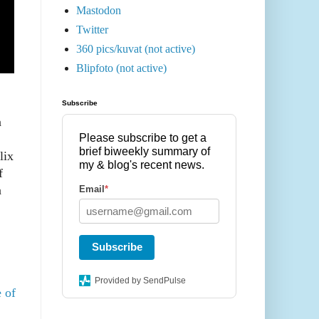
Mastodon
Twitter
360 pics/kuvat (not active)
Blipfoto (not active)
Subscribe
n
Please subscribe to get a
brief biweekly summary of
lix
my & blog's recent news.
f
a
Email
*
Subscribe
Provided by SendPulse
e of