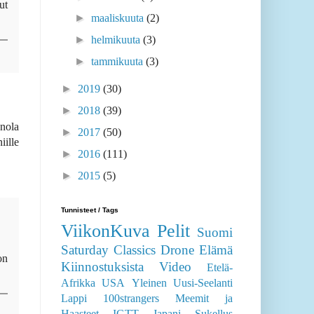
ut
►
maaliskuuta
(2)
►
helmikuuta
(3)
►
tammikuuta
(3)
►
2019
(30)
►
2018
(39)
Enola
►
2017
(50)
iille
►
2016
(111)
►
2015
(5)
Tunnisteet / Tags
ViikonKuva
Pelit
Suomi
Saturday Classics
Drone
Elämä
on
Kiinnostuksista
Video
Etelä-
Afrikka
USA
Yleinen
Uusi-Seelanti
Lappi
100strangers
Meemit ja
Haasteet
IGTT
Japani
Sukellus