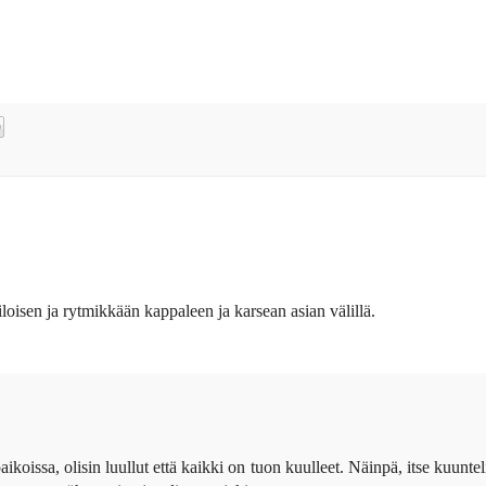
a iloisen ja rytmikkään kappaleen ja karsean asian välillä.
i paikoissa, olisin luullut että kaikki on tuon kuulleet. Näinpä, itse kuuntel