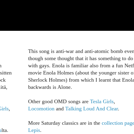
This song is anti-war and anti-atomic bomb eve
though some thought that it has something to do
n
with gays. Enola is familiar also from a fun Netf
sitten
movie Enola Holmes (about the younger sister o
ock
Sherlock Holmes) from which I learnt that Enol
itä,
backwards is Alone.
Other good OMD songs are
Tesla Girls
,
Girls
,
Locomotion
and
Talking Loud And Clear
.
More Saturday classics are in the
collection pag
u
lta.
Lepis
.