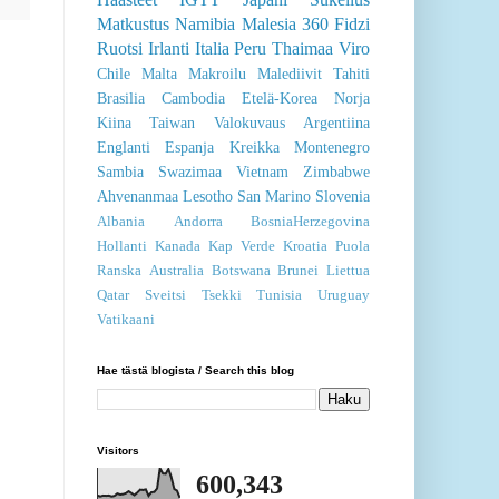
Matkustus
Namibia
Malesia
360
Fidzi
Ruotsi
Irlanti
Italia
Peru
Thaimaa
Viro
Chile
Malta
Makroilu
Malediivit
Tahiti
Brasilia
Cambodia
Etelä-Korea
Norja
Kiina
Taiwan
Valokuvaus
Argentiina
Englanti
Espanja
Kreikka
Montenegro
Sambia
Swazimaa
Vietnam
Zimbabwe
Ahvenanmaa
Lesotho
San Marino
Slovenia
Albania
Andorra
BosniaHerzegovina
Hollanti
Kanada
Kap Verde
Kroatia
Puola
Ranska
Australia
Botswana
Brunei
Liettua
Qatar
Sveitsi
Tsekki
Tunisia
Uruguay
Vatikaani
Hae tästä blogista / Search this blog
Visitors
600,343