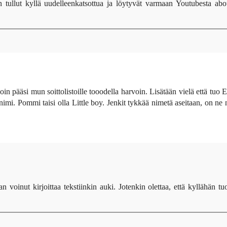
n tullut kyllä uudelleenkatsottua ja löytyvät varmaan Youtubesta abo
in pääsi mun soittolistoille tooodella harvoin. Lisätään vielä että tuo 
mi. Pommi taisi olla Little boy. Jenkit tykkää nimetä aseitaan, on ne n
n voinut kirjoittaa tekstiinkin auki. Jotenkin olettaa, että kyllähän tu