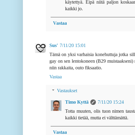
käytettyä. Eipä niitä paljon koskaa
kaikki jo.
Vastaa
Sus'
7/11/20 15:01
Tämä on yksi varhaisia konehuttuja jotka sillo
gay on sen lentokoneen (B29 muistaakseni) ni
niin rakkaita, outo fiksaatio.
Vastaa
Vastaukset
Timo Kyttä
7/11/20 15:24
Totta muuten, olis tuon nimen tausta
kaikki tietää, mutta ei välttämättä.
Vastaa