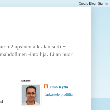
ton 2lapsinen atk-alan scifi +
ahdollinen -intoilija. Liian nuori
Minäitte
Timo Kyttä
Tarkastele profiilia
nd