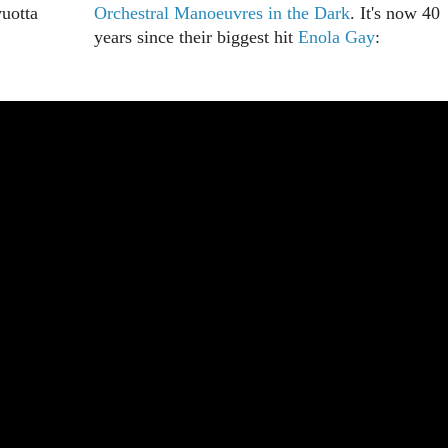
vuotta
Orchestral Manoeuvres in the Dark
. It's now 40
years since their biggest hit
Enola Gay
: