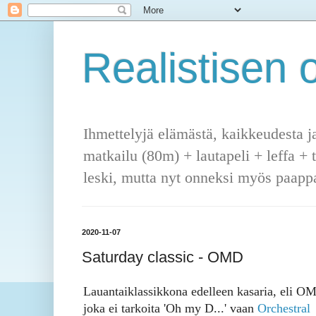
Realistisen o
Ihmettelyjä elämästä, kaikkeudesta j
matkailu (80m) + lautapeli + leffa + 
leski, mutta nyt onneksi myös paappa
2020-11-07
Saturday classic - OMD
Lauantaiklassikkona edelleen kasaria, eli O
joka ei tarkoita 'Oh my D...' vaan
Orchestral