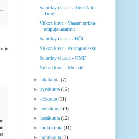
Saturday classic - Time After
Time
Viikon kuva - Vaasan tarkka-
ampujakasarmit
Saturday classic - BÖC
Viikon kuva - Auringonlasku
 niin
Saturday classic - OMD
Viikon kuva - Mietaalla
►
lokakuuta
(7)
►
syyskuuta
(12)
►
elokuuta
(11)
►
heinäkuuta
(9)
►
kesäkuuta
(12)
uo
in
►
toukokuuta
(11)
aa
►
huhtikuuta
(7)