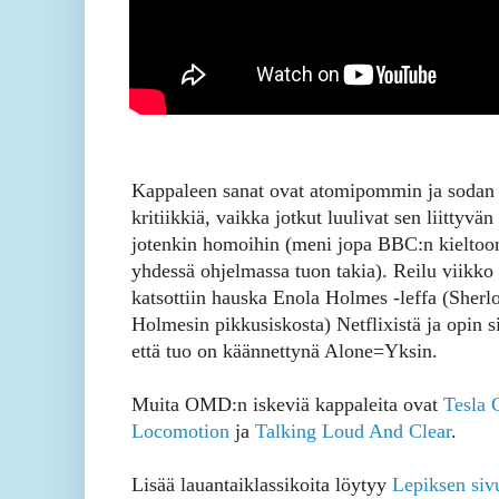
Kappaleen sanat ovat atomipommin ja sodan
kritiikkiä, vaikka jotkut luulivat sen liittyvän
jotenkin homoihin (meni jopa BBC:n kieltoo
yhdessä ohjelmassa tuon takia). Reilu viikko 
katsottiin hauska Enola Holmes -leffa (Sherl
Holmesin pikkusiskosta) Netflixistä ja opin si
että tuo on käännettynä Alone=Yksin.
Muita OMD:n iskeviä kappaleita ovat
Tesla 
Locomotion
ja
Talking Loud And Clear
.
Lisää lauantaiklassikoita löytyy
Lepiksen siv