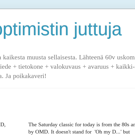
ptimistin juttuja
a kaikesta muusta sellaisesta. Lähteenä 60v uskoma
tiede + tietokone + valokuvaus + avaruus + kaikki-m
. Ja poikakaveri!
MD,
The Saturday classic for today is from the 80s a
by OMD. It doesn't stand for 'Oh my D...' but