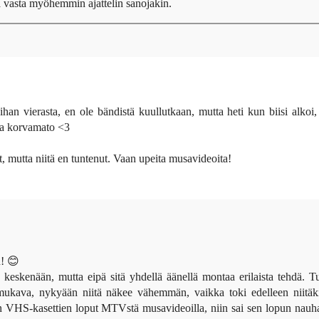
vasta myöhemmin ajattelin sanojakin.
 ihan vierasta, en ole bändistä kuullutkaan, mutta heti kun biisi alkoi,
ana korvamato <3
, mutta niitä en tuntenut. Vaan upeita musavideoita!
n! 😊
keskenään, mutta eipä sitä yhdellä äänellä montaa erilaista tehdä. T
 mukava, nykyään niitä näkee vähemmän, vaikka toki edelleen niitäk
vien VHS-kasettien loput MTVstä musavideoilla, niin sai sen lopun nauh