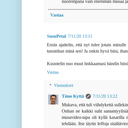
nuorempana vain enemmän musaa ja 
Vastaa
SusuPetal
7/11/20 13:11
Ensin ajattelin, että nyt tulee jotain minulle
tunsinhan minä sen! Ja onkin hyvä biisi, ih
Kuuntelin nuo muut linkkaamasi bändin biisit
Vastaa
Vastaukset
Timo Kyttä
7/11/20 13:22
Mukava, että tuli viihdykettä sulleki
Onhan ne kaikki suht samantyylisiä 
musavideo-tapa oli kyllä kasarilla
tehdään. Itse täytin leffoja sisältä