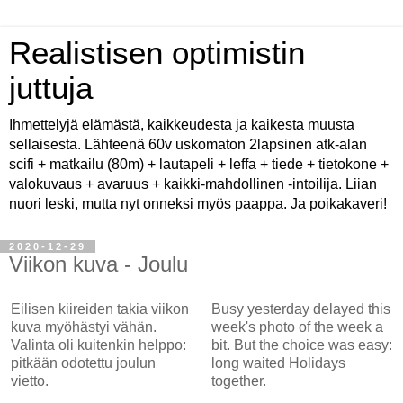
Realistisen optimistin
juttuja
Ihmettelyjä elämästä, kaikkeudesta ja kaikesta muusta
sellaisesta. Lähteenä 60v uskomaton 2lapsinen atk-alan
scifi + matkailu (80m) + lautapeli + leffa + tiede + tietokone +
valokuvaus + avaruus + kaikki-mahdollinen -intoilija. Liian
nuori leski, mutta nyt onneksi myös paappa. Ja poikakaveri!
2020-12-29
Viikon kuva - Joulu
Eilisen kiireiden takia viikon
Busy yesterday delayed this
kuva myöhästyi vähän.
week's photo of the week a
Valinta oli kuitenkin helppo:
bit. But the choice was easy:
pitkään odotettu joulun
long waited Holidays
vietto.
together.