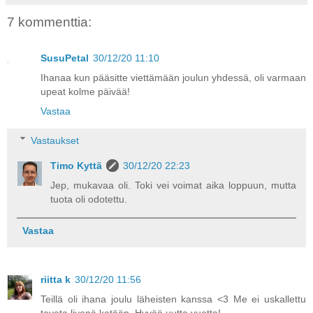
7 kommenttia:
SusuPetal
30/12/20 11:10
Ihanaa kun pääsitte viettämään joulun yhdessä, oli varmaan
upeat kolme päivää!
Vastaa
Vastaukset
Timo Kyttä
30/12/20 22:23
Jep, mukavaa oli. Toki vei voimat aika loppuun, mutta
tuota oli odotettu.
Vastaa
riitta k
30/12/20 11:56
Teillä oli ihana joulu läheisten kanssa <3 Me ei uskallettu
tavata livenä ketään. Hyvää uutta vuotta!