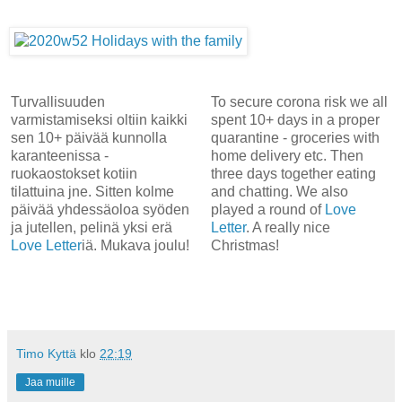
Turvallisuuden
To secure corona risk we all
varmistamiseksi oltiin kaikki
spent 10+ days in a proper
sen 10+ päivää kunnolla
quarantine - groceries with
karanteenissa -
home delivery etc. Then
ruokaostokset kotiin
three days together eating
tilattuina jne. Sitten kolme
and chatting. We also
päivää yhdessäoloa syöden
played a round of
Love
ja jutellen, pelinä yksi erä
Letter
. A really nice
Love Letter
iä. Mukava joulu!
Christmas!
Timo Kyttä
klo
22:19
Jaa muille