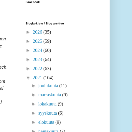
Facebook
Blogiarkisto / Blog archive
►
2026
(35)
en
►
2025
(59)
e
►
2024
(60)
►
2023
(64)
each
►
2022
(63)
▼
2021
(104)
oom
►
joulukuuta
(11)
el
►
marraskuuta
(9)
d
►
lokakuuta
(9)
►
syyskuuta
(6)
►
elokuuta
(9)
►
heinäkuuta
(7)