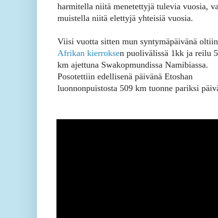
harmitella niitä menetettyjä tulevia vuosia, v
muistella niitä elettyjä yhteisiä vuosia.
Viisi vuotta sitten mun syntymäpäivänä oltiin
Afrikan kierrokse
n puolivälissä 1kk ja reilu 
km ajettuna Swakopmundissa Namibiassa.
Posotettiin edellisenä päivänä Etoshan
luonnonpuistosta 509 km tuonne pariksi päiv