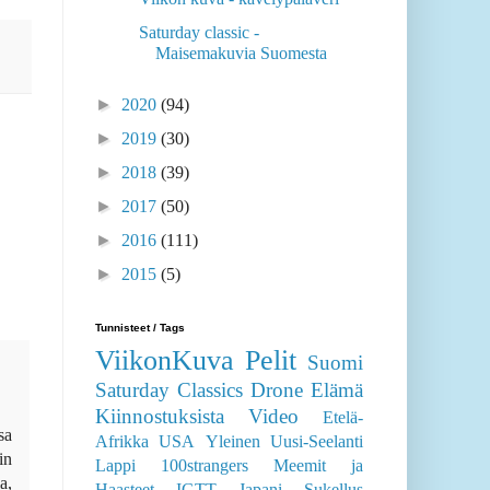
Saturday classic -
Maisemakuvia Suomesta
►
2020
(94)
►
2019
(30)
►
2018
(39)
►
2017
(50)
►
2016
(111)
►
2015
(5)
Tunnisteet / Tags
ViikonKuva
Pelit
Suomi
Saturday Classics
Drone
Elämä
Kiinnostuksista
Video
Etelä-
sa
Afrikka
USA
Yleinen
Uusi-Seelanti
in
Lappi
100strangers
Meemit ja
a,
Haasteet
IGTT
Japani
Sukellus