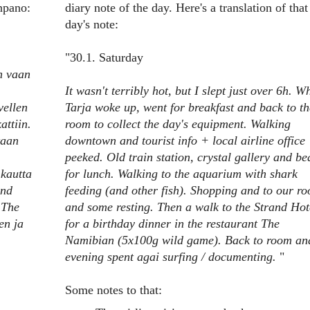
npano:
diary note of the day. Here's a translation of that
day's note:
"
30.1.
Saturday
n vaan
It wasn't terribly hot, but I slept just over 6h.
Wh
vellen
Tarja woke up, went for breakfast and back to th
attiin.
room to collect the day's equipment.
Walking
taan
downtown and tourist info + local airline office
peeked.
Old train station, crystal gallery and b
kautta
for lunch.
Walking to the aquarium with shark
and
feeding (and other fish).
Shopping and to our r
s The
and some resting.
Then a walk to the Strand Hot
en ja
for a birthday dinner in the restaurant The
Namibian (5x100g wild game).
Back to room an
evening spent agai surfing / documenting.
"
Some notes to that: