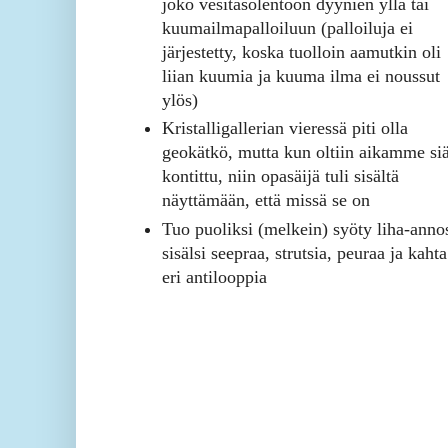
joko vesitasolentoon dyynien yllä tai
kuumailmapalloiluun (palloiluja ei
järjestetty, koska tuolloin aamutkin oli
liian kuumia ja kuuma ilma ei noussut
ylös)
Kristalligallerian vieressä piti olla
geokätkö, mutta kun oltiin aikamme si
kontittu, niin opasäijä tuli sisältä
näyttämään, että missä se on
Tuo puoliksi (melkein) syöty liha-anno
sisälsi seepraa, strutsia, peuraa ja kahta
eri antilooppia