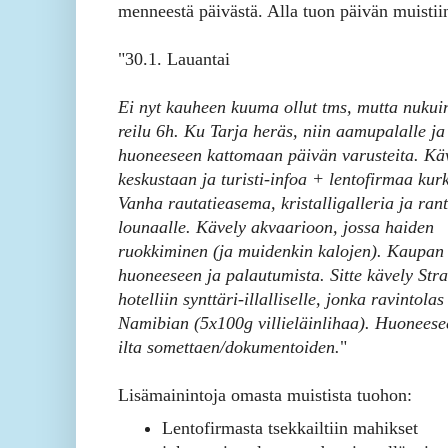
menneestä päivästä. Alla tuon päivän muistii
"30.1. Lauantai
Ei nyt kauheen kuuma ollut tms, mutta nukui
reilu 6h. Ku Tarja heräs, niin aamupalalle ja
huoneeseen kattomaan päivän varusteita. Kä
keskustaan ja turisti-infoa + lentofirmaa kurk
Vanha rautatieasema, kristalligalleria ja ran
lounaalle. Kävely akvaarioon, jossa haiden
ruokkiminen (ja muidenkin kalojen). Kaupan 
huoneeseen ja palautumista. Sitte kävely Str
hotelliin synttäri-illalliselle, jonka ravintola
Namibian (5x100g villieläinlihaa). Huoneese
ilta somettaen/dokumentoiden.
"
Lisämainintoja omasta muistista tuohon:
Lentofirmasta tsekkailtiin mahikset