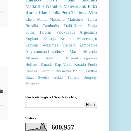
Matkustus
Namibia
Malesia
360
Fidzi
Ruotsi
Irlanti
Italia
Peru
Thaimaa
Viro
Chile
Malta
Makroilu
Malediivit
Tahiti
Brasilia
Cambodia
Etelä-Korea
Norja
Kiina
Taiwan
Valokuvaus
Argentiina
Englanti
Espanja
Kreikka
Montenegro
Sambia
Swazimaa
Vietnam
Zimbabwe
Ahvenanmaa
Lesotho
San Marino
Slovenia
Albania
Andorra
BosniaHerzegovina
Hollanti
Kanada
Kap Verde
Kroatia
Puola
Ranska
Australia
Botswana
Brunei
Liettua
Qatar
Sveitsi
Tsekki
Tunisia
Uruguay
Vatikaani
in
Hae tästä blogista / Search this blog
Visitors
600,957