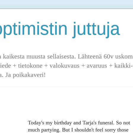
ptimistin juttuja
a kaikesta muusta sellaisesta. Lähteenä 60v uskoma
tiede + tietokone + valokuvaus + avaruus + kaikki-m
. Ja poikakaveri!
Today's my birthday and Tarja's funeral. So not
much partying. But I shouldn't feel sorry those