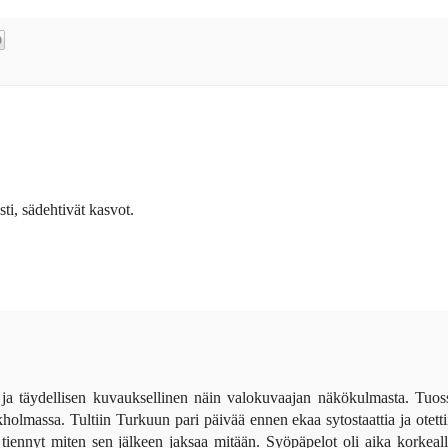
ti, sädehtivät kasvot.
ja täydellisen kuvauksellinen näin valokuvaajan näkökulmasta. Tuos
olmassa. Tultiin Turkuun pari päivää ennen ekaa sytostaattia ja otetti
 tiennyt miten sen jälkeen jaksaa mitään. Syöpäpelot oli aika korkeall