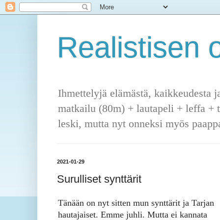
Realistisen o
Ihmettelyjä elämästä, kaikkeudesta j
matkailu (80m) + lautapeli + leffa + 
leski, mutta nyt onneksi myös paappa
2021-01-29
Surulliset synttärit
Tänään on nyt sitten mun synttärit ja Tarjan
hautajaiset. Emme juhli. Mutta ei kannata