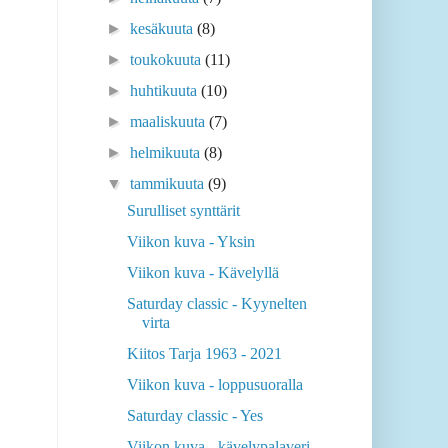
►
kesäkuuta
(8)
►
toukokuuta
(11)
►
huhtikuuta
(10)
►
maaliskuuta
(7)
►
helmikuuta
(8)
▼
tammikuuta
(9)
Surulliset synttärit
Viikon kuva - Yksin
Viikon kuva - Kävelyllä
Saturday classic - Kyynelten
virta
Kiitos Tarja 1963 - 2021
Viikon kuva - loppusuoralla
Saturday classic - Yes
Viikon kuva - kävelypalaveri