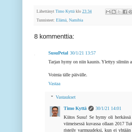
Lähettänyt
Timo Kyttä
klo
23:34
Tunnisteet:
Elämä
,
Namibia
8 kommenttia:
SusuPetal
30/1/21 13:57
Tarjan hymy on niin kaunis. Ylettyy silmiin as
Voimia tälle päivälle.
Vastaa
Vastaukset
Timo Kyttä
30/1/21 14:01
Kiitos Susu! Se hymy oli herkässä 
viimeisessä kuvassa ollaan 2017 Tukh
risteily varmuudeksi, kun ei yhtään