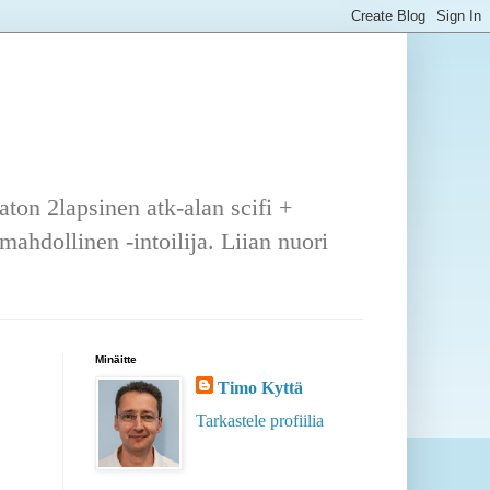
ton 2lapsinen atk-alan scifi +
ahdollinen -intoilija. Liian nuori
Minäitte
Timo Kyttä
Tarkastele profiilia