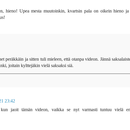
en, hieno! Upea mesta muutoinkin, kvartsin pala on oikein hieno ja
us!
onet peräkkäin ja sitten tuli mieleen, että otanpa videon. Jännä saksalaist
i, joitain kylttejäkin vielä saksaksi siä.
21 23:42
, kun jaoit tämän videon, vaikka se nyt varmasti tuntuu vielä ent