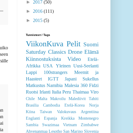
►
2018
(39)
►
2017
(50)
►
2016
(111)
►
2015
(5)
Tunnisteet / Tags
tuiko
ViikonKuva
Pelit
Suomi
seen
Saturday Classics
Drone
Elämä
älle
Kiinnostuksista
Video
Etelä-
Afrikka
USA
Yleinen
Uusi-Seelanti
Lappi
100strangers
Meemit ja
Haasteet
IGTT
Japani
Sukellus
Matkustus
Namibia
Malesia
360
Fidzi
Ruotsi
Irlanti
Italia
Peru
Thaimaa
Viro
Chile
Malta
Makroilu
Malediivit
Tahiti
an
Brasilia
Cambodia
Etelä-Korea
Norja
an
Kiina
Taiwan
Valokuvaus
Argentiina
ai
Englanti
Espanja
Kreikka
Montenegro
ia