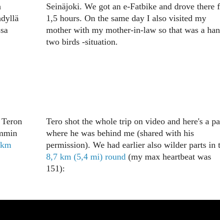
h
Seinäjoki. We got an e-Fatbike and drove there f
hdyllä
1,5 hours. On the same day I also visited my
ssa
mother with my mother-in-law so that was a ha
two birds -situation.
 Teron
Tero shot the whole trip on video and here's a pa
emmin
where he was behind me (shared with his
7km
permission). We had earlier also wilder parts in 
8,7 km (5,4 mi) round
(my max heartbeat was
151):