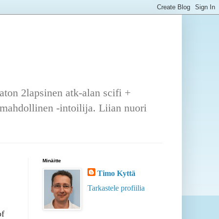
ton 2lapsinen atk-alan scifi +
ahdollinen -intoilija. Liian nuori
Minäitte
Timo Kyttä
Tarkastele profiilia
of