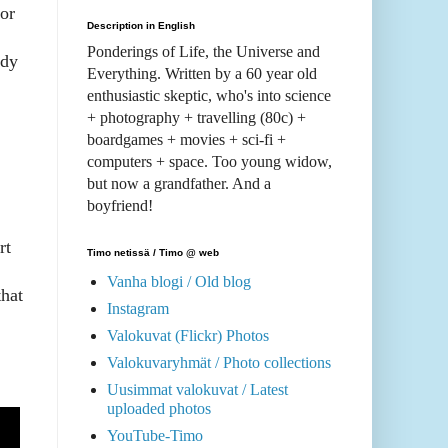
or
Description in English
Ponderings of Life, the Universe and
ndy
Everything. Written by a 60 year old
enthusiastic skeptic, who's into science
+ photography + travelling (80c) +
boardgames + movies + sci-fi +
computers + space. Too young widow,
but now a grandfather. And a
boyfriend!
rt
Timo netissä / Timo @ web
Vanha blogi / Old blog
that
Instagram
Valokuvat (Flickr) Photos
Valokuvaryhmät / Photo collections
Uusimmat valokuvat / Latest
uploaded photos
YouTube-Timo