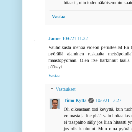
hitaasti, niin todennäköisemmin kaat
Vastaa
Janne
10/6/21 11:22
Vauhdikasta menoa videon perusteella! En ti
pyörällä ajaminen raskaalta metsäpolul
maastopyörään. Olen itse harkinnut täällä
päässyt.
Vastaa
Vastaukset
Timo Kyttä
10/6/21 13:27
Oli oikeastaan tosi kevyttä, kun tuo
voimasta ja itte pitää vain hoitaa ta
ei tasapaino säily jos liian hitaasti 
jos olis kaatunut. Mun oma pyörä on