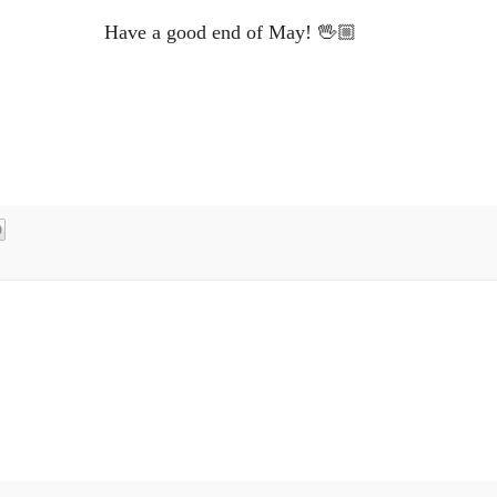
Have a good end of May! 🖖🏼