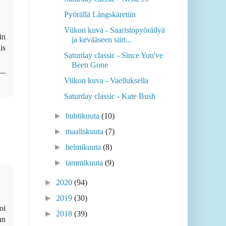
Saturday classic - Nena 99
Pyörällä Långskäretiin
in
Viikon kuva - Saaristopyöräilyä
is
ja kevääseen siirt...
Saturday classic - Since You've
Been Gone
Viikon kuva - Vaelluksella
Saturday classic - Kate Bush
►
huhtikuuta
(10)
►
maaliskuuta
(7)
►
helmikuuta
(8)
►
tammikuuta
(9)
►
2020
(94)
oi
►
2019
(30)
an