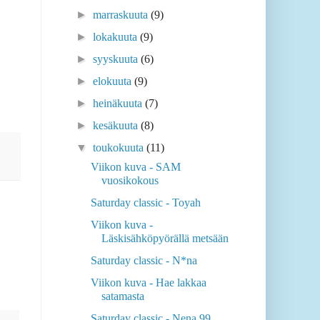
►
joulukuuta
(11)
►
marraskuuta
(9)
►
lokakuuta
(9)
►
syyskuuta
(6)
►
elokuuta
(9)
►
heinäkuuta
(7)
►
kesäkuuta
(8)
▼
toukokuuta
(11)
Viikon kuva - SAM
vuosikokous
Saturday classic - Toyah
Viikon kuva -
Läskisähköpyörällä metsään
Saturday classic - N*na
Viikon kuva - Hae lakkaa
satamasta