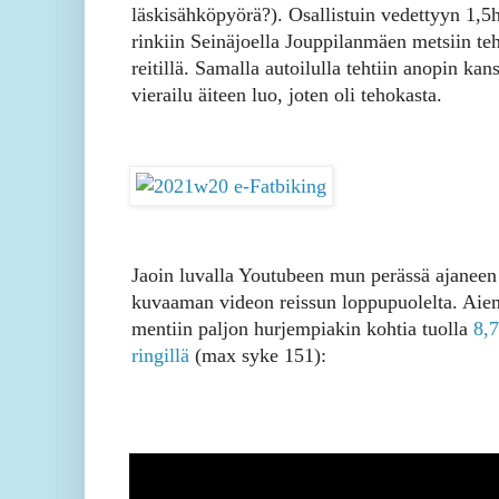
läskisähköpyörä?). Osallistuin vedettyyn 1,5
rinkiin Seinäjoella Jouppilanmäen metsiin te
reitillä. Samalla autoilulla tehtiin anopin kan
vierailu äiteen luo, joten oli tehokasta.
Jaoin luvalla Youtubeen mun perässä ajaneen
kuvaaman videon reissun loppupuolelta. Ai
mentiin paljon hurjempiakin kohtia tuolla
8,
ringillä
(max syke 151):