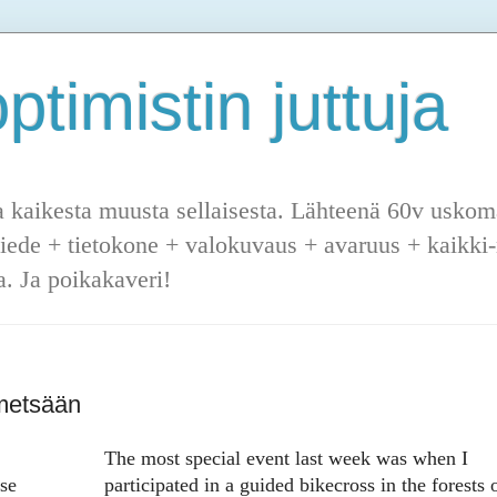
ptimistin juttuja
a kaikesta muusta sellaisesta. Lähteenä 60v uskoma
tiede + tietokone + valokuvaus + avaruus + kaikki-m
. Ja poikakaveri!
 metsään
The most special event last week was when I
se
participated in a guided bikecross in the forests 