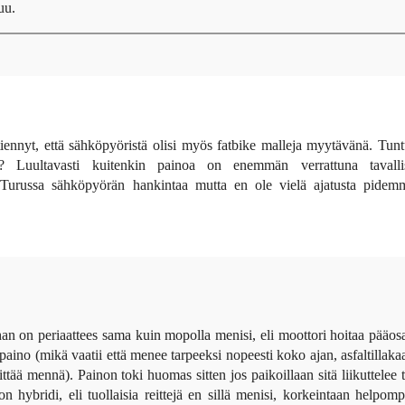
uu.
ennyt, että sähköpyöristä olisi myös fatbike malleja myytävänä. Tun
la? Luultavasti kuitenkin painoa on enemmän verrattuna tavalli
 Turussa sähköpyörän hankintaa mutta en ole vielä ajatusta pidemm
han on periaattees sama kuin mopolla menisi, eli moottori hoitaa pääos
sapaino (mikä vaatii että menee tarpeeksi nopeesti koko ajan, asfaltillaka
yrittää mennä). Painon toki huomas sitten jos paikoillaan sitä liikuttelee t
 hybridi, eli tuollaisia reittejä en sillä menisi, korkeintaan helpomp