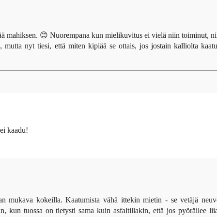
stää mahiksen. 😊 Nuorempana kun mielikuvitus ei vielä niin toiminut, ni
utta nyt tiesi, että miten kipiää se ottais, jos jostain kalliolta kaatu
ei kaadu!
an mukava kokeilla. Kaatumista vähä ittekin mietin - se vetäjä neuv
, kun tuossa on tietysti sama kuin asfaltillakin, että jos pyöräilee lii