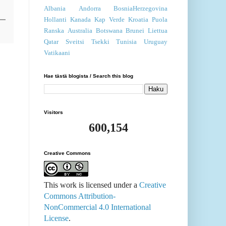
Sambia
Swazimaa
Vietnam
Zimbabwe
Ahvenanmaa
Lesotho
San Marino
Slovenia
Albania
Andorra
BosniaHerzegovina
Hollanti
Kanada
Kap Verde
Kroatia
Puola
Ranska
Australia
Botswana
Brunei
Liettua
Qatar
Sveitsi
Tsekki
Tunisia
Uruguay
Vatikaani
Hae tästä blogista / Search this blog
Visitors
600,154
Creative Commons
This work is licensed under a
Creative
Commons Attribution-
NonCommercial 4.0 International